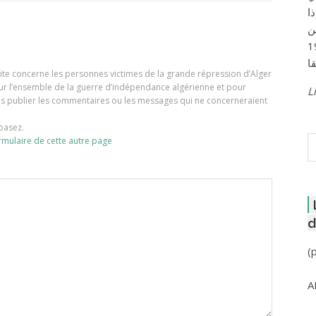
ا
ن
لعاصمة عام 1957
e site concerne les personnes victimes de la grande répression d’Alger
our l’ensemble de la guerre d’indépendance algérienne et pour
Li
ons publier les commentaires ou les messages qui ne concerneraient
basez.
R
rmulaire de cette autre page
d
(
A