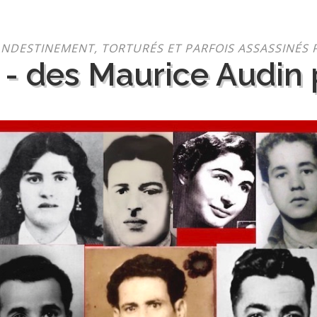
NDESTINEMENT, TORTURÉS ET PARFOIS ASSASSINÉS 
 - des Maurice Audin p