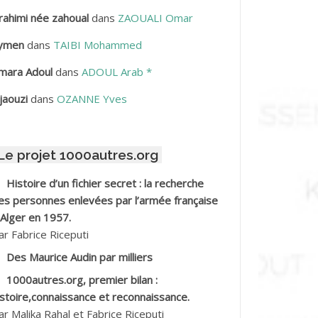
rahimi née zahoual
dans
ZAOUALI Omar
BDELLAZIZ Mohamed Hamoud*
ymen
dans
TAIBI Mohammed
BDELLI Mohamed
mara Adoul
dans
ADOUL Arab *
BDELLI Mohamed *
jaouzi
dans
OZANNE Yves
BDELMALEK Abdelaziz
Le projet 1000autres.org
BDELMOUMENE Ahmed
Histoire d’un fichier secret : la recherche
BDESMED Mohamed ben Kaddour
es personnes enlevées par l’armée française
 Alger en 1957.
BDESSELAMI Kouider
ar Fabrice Riceputi
Des Maurice Audin par milliers
BDESSLEM Ahmed dit le Coiffeur
1000autres.org, premier bilan :
istoire,connaissance et reconnaissance.
BDOUDOU
ar Malika Rahal et Fabrice Riceputi