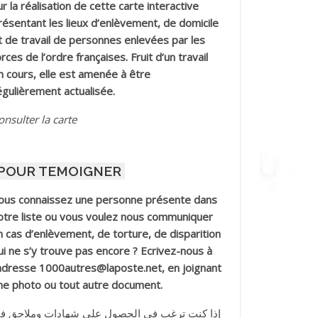
ur la réalisation de cette carte interactive
résentant les lieux d’enlèvement, de domicile
t de travail de personnes enlevées par les
orces de l’ordre françaises. Fruit d’un travail
n cours, elle est amenée à être
égulièrement actualisée.
onsulter la carte
POUR TEMOIGNER
ous connaissez une personne présente dans
otre liste ou vous voulez nous communiquer
n cas d’enlèvement, de torture, de disparition
ui ne s’y trouve pas encore ? Ecrivez-nous à
’adresse 1000autres@laposte.net, en joignant
ne photo ou tout autre document.
إذا كنت ترغب في الحصول على شهادات وملاحق ف