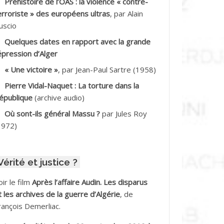
Préhistoire de l’OAS : la violence « contre-
DDALA Baghdad*
erroriste » des européens ultras
, par Alain
uscio
DDALA Boualem*
Quelques dates en rapport avec la grande
DDANE
épression d’Alger
« Une victoire »
, par Jean-Paul Sartre (1958)
DDECHE Rachid
Pierre Vidal-Naquet : La torture dans la
épublique
(archive audio)
DDER Omar *
Où sont-ils général Massu ?
par Jules Roy
DELIOUAT Vve AIT SAADA
1972)
DJANI Khaled
Vérité et justice ?
DJAOUT
oir le film
Après l’affaire Audin. Les disparus
DNI Mohamed Akli
t les archives de la guerre d’Algérie
, de
rançois Demerliac.
DOUL Arab *