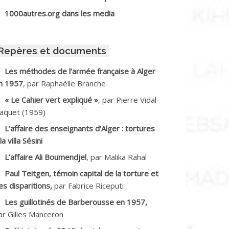
BIB Mohamed
1000autres.org dans les media
BID Mohamed
Repères et documents
BNOUN Salah *
Les méthodes de l’armée française à Alger
n 1957
, par Raphaëlle Branche
CHACHE M.*
« Le Cahier vert expliqué »
, par Pierre Vidal-
CHLAF Ali
aquet (1959)
L’affaire des enseignants d’Alger : tortures
DALENE Tahar
la villa Sésini
L’affaire Ali Boumendjel
, par Malika Rahal
DALMI
Paul Teitgen, témoin capital de la torture et
DANE Ramdane *
es disparitions,
par Fabrice Riceputi
Les guillotinés de Barberousse en 1957,
DDAD
ar Gilles Manceron