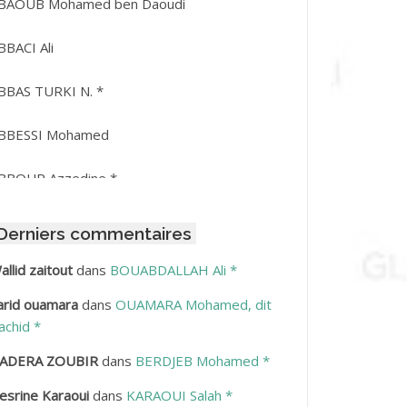
BAOUB Mohamed ben Daoudi
BBACI Ali
BBAS TURKI N. *
BBESSI Mohamed
BBOUR Azzedine *
BDAT Amar
Derniers commentaires
BDEDDAIM Hamid
allid zaitout
dans
BOUABDALLAH Ali *
arid ouamara
dans
OUAMARA Mohamed, dit
BDELAZIZ Mohamed
achid *
BDELHAFID Lakhdar
ADERA ZOUBIR
dans
BERDJEB Mohamed *
esrine Karaoui
dans
KARAOUI Salah *
BDELHOUHAB Haciba