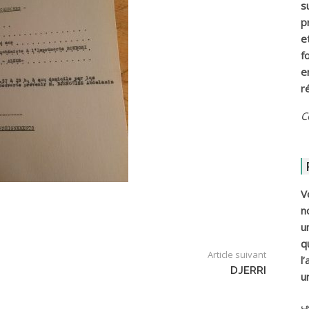
s
p
e
f
e
r
C
V
n
u
q
Article suivant
l
DJERRI
u
ي