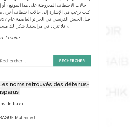
حالات الاختطاف المعروضة على هذا الموقع ، أو إذ
كنت ترغب في الإشارة إلى حالات اختطاف أخرى م
قبل الجيش الفرنسي في الجزائر ا
، فلا تتردد في مراسلتنا. شكرا لك مسبقا.
re la suite
echercher :
Les noms retrouvés des détenus-
isparus
Post
pas de titre)
ID
3416
BAGUE Mohamed