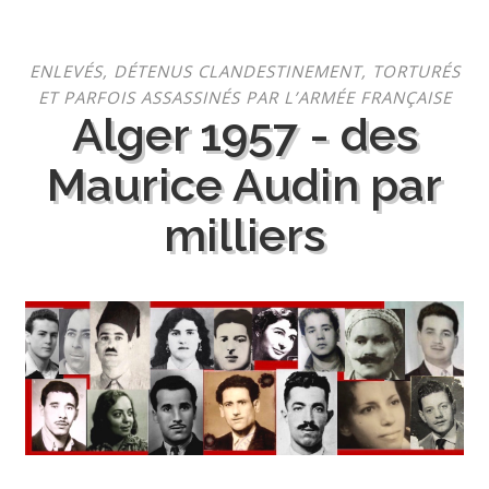
Aller
ENLEVÉS, DÉTENUS CLANDESTINEMENT, TORTURÉS
au
ET PARFOIS ASSASSINÉS PAR L’ARMÉE FRANÇAISE
contenu
Alger 1957 - des
Maurice Audin par
milliers