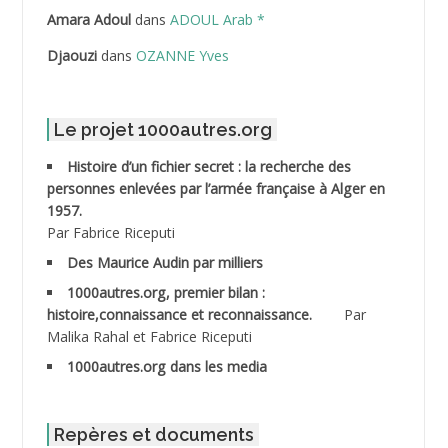
ABDELLI Mohamed
Amara Adoul
dans
ADOUL Arab *
Djaouzi
dans
OZANNE Yves
ABDELLI Mohamed *
ABDELMALEK Abdelaziz
Le projet 1000autres.org
ABDELMOUMENE Ahmed
Histoire d’un fichier secret : la recherche des
personnes enlevées par l’armée française à Alger en
ABDESMED Mohamed ben Kaddour
1957.
Par Fabrice Riceputi
ABDESSELAMI Kouider
Des Maurice Audin par milliers
1000autres.org, premier bilan :
ABDESSLEM Ahmed dit le Coiffeur
histoire,connaissance et reconnaissance.
Par
Malika Rahal et Fabrice Riceputi
ABDOUDOU
1000autres.org dans les media
ABIB Mohamed
ABID Mohamed
Repères et documents