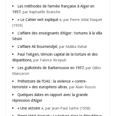
Les méthodes de l’armée française à Alger en
ABNOUN Salah
1957
, par Raphaëlle Branche
« Le Cahier vert expliqué »
, par Pierre Vidal-Naquet
ACHACHE M.*
(1959)
ACHLAF Ali
L’affaire des enseignants d’Alger : tortures à la villa
Sésini
ADALENE Tahar
L’affaire Ali Boumendjel
, par Malika Rahal
Paul Teitgen, témoin capital de la torture et des
ADALMI
disparitions,
par Fabrice Riceputi
ADANE Ramdane *
Les guillotinés de Barberousse en 1957,
par Gilles
Manceron
ADDAD
Préhistoire de l’OAS : la violence « contre-
terroriste » des européens ultras
, par Alain Ruscio
ADDALA Baghdad*
Quelques dates en rapport avec la grande
répression d’Alger
ADDALA Boualem*
« Une victoire »
, par Jean-Paul Sartre (1958)
ADDANE
Pierre Vidal-Naquet : La torture dans la République