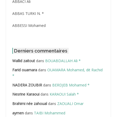
ABBACI Ali
ABBAS TURKI N. *
ABBESSI Mohamed
ABBOUR Azzedine *
ABDAT Amar
Derniers commentaires
Wallid zaitout
dans
BOUABDALLAH Ali *
ABDEDDAIM Hamid
Farid ouamara
dans
OUAMARA Mohamed, dit Rachid
ABDELAZIZ Mohamed
*
NADERA ZOUBIR
dans
BERDJEB Mohamed *
ABDELHAFID Lakhdar
Nesrine Karaoui
dans
KARAOUI Salah *
ABDELHOUHAB Haciba
Brahimi née zahoual
dans
ZAOUALI Omar
ABDELLAZIZ Mohamed Hamoud*
aymen
dans
TAIBI Mohammed