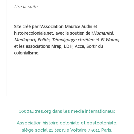
AGUIB Djaffar
Lire la suite
AGUIB Nouredine
Site créé par l’
Association Maurice Audin
et
AHLOUCHE Mabrouk *
histoirecoloniale.net
, avec le soutien de l’
Humanité
,
Mediapart
,
Politis
,
Témoignage
chrétien
et
El Watan
,
AIBLIED Ahmed
et les associations Mrap, LDH, Acca, Sortir du
colonialisme.
AIBOUD Abderrahmane *
AIBOUD Ahmed
AICH
AICHEKADRA Sid Ahmed
1000autres.org dans les media internationaux
AICI (ou AISSI) Laïd
Association histoire coloniale et postcoloniale,
AIDI
siège social 21 ter, rue Voltaire 75011 Paris.