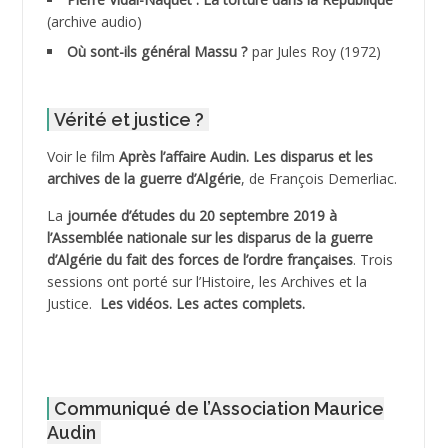
(archive audio)
ADDECHE Rachid
Où sont-ils général Massu ?
par Jules Roy (1972)
ADDER Omar
Vérité et justice ?
ADELIOUAT Vve AIT SAADA
Voir le film
Après l’affaire Audin. Les disparus et les
archives de la guerre d’Algérie
, de François Demerliac.
ADJANI Khaled
La
journée d’études du 20 septembre 2019 à
ADJAOUT
l’Assemblée nationale sur les disparus de la guerre
d’Algérie du fait des forces de l’ordre françaises
. Trois
ADNI Mohamed Akli
sessions ont porté sur l’Histoire, les Archives et la
Justice.
Les vidéos.
Les actes complets
.
ADOUL Arab *
AFLIAOU Mohamed *
Communiqué de l’Association Maurice
AGOULMINE
Audin