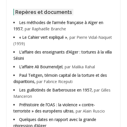
ABID Mohamed
Repères et documents
Les méthodes de l’armée française à Alger en
ABNOUN Salah
1957
, par Raphaëlle Branche
« Le Cahier vert expliqué »
, par Pierre Vidal-Naquet
ACHACHE M.*
(1959)
ACHLAF Ali
L’affaire des enseignants d’Alger : tortures à la villa
Sésini
ADALENE Tahar
L’affaire Ali Boumendjel
, par Malika Rahal
Paul Teitgen, témoin capital de la torture et des
ADALMI
disparitions,
par Fabrice Riceputi
ADANE Ramdane *
Les guillotinés de Barberousse en 1957,
par Gilles
Manceron
ADDAD
Préhistoire de l’OAS : la violence « contre-
terroriste » des européens ultras
, par Alain Ruscio
ADDALA Baghdad*
Quelques dates en rapport avec la grande
répression d’Alger