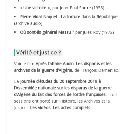
ADDALA Boualem*
« Une victoire »
, par Jean-Paul Sartre (1958)
ADDANE
Pierre Vidal-Naquet : La torture dans la République
(archive audio)
ADDECHE Rachid
Où sont-ils général Massu ?
par Jules Roy (1972)
ADDER Omar
Vérité et justice ?
ADELIOUAT Vve AIT SAADA
Voir le film
Après l’affaire Audin. Les disparus et les
archives de la guerre d’Algérie
, de François Demerliac.
ADJANI Khaled
La
journée d’études du 20 septembre 2019 à
ADJAOUT
l’Assemblée nationale sur les disparus de la guerre
d’Algérie du fait des forces de l’ordre françaises
. Trois
ADNI Mohamed Akli
sessions ont porté sur l’Histoire, les Archives et la
Justice.
Les vidéos.
Les actes complets
.
ADOUL Arab *
AFLIAOU Mohamed *