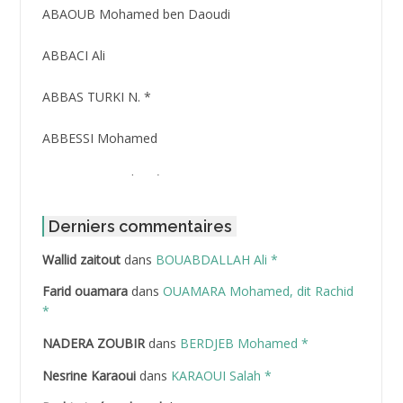
ABAOUB Mohamed ben Daoudi
ABBACI Ali
ABBAS TURKI N. *
ABBESSI Mohamed
ABBOUR Azzedine *
ABDAT Amar
Derniers commentaires
Wallid zaitout
dans
BOUABDALLAH Ali *
ABDEDDAIM Hamid
Farid ouamara
dans
OUAMARA Mohamed, dit Rachid
ABDELAZIZ Mohamed
*
NADERA ZOUBIR
dans
BERDJEB Mohamed *
ABDELHAFID Lakhdar
Nesrine Karaoui
dans
KARAOUI Salah *
ABDELHOUHAB Haciba