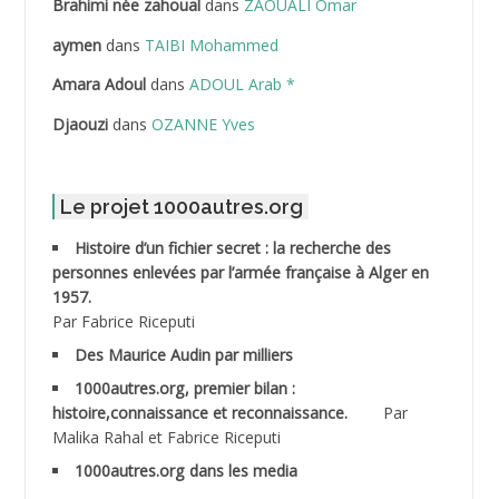
Brahimi née zahoual
dans
ZAOUALI Omar
ABDELLAZIZ Mohamed Hamoud*
aymen
dans
TAIBI Mohammed
ABDELLI Mohamed
Amara Adoul
dans
ADOUL Arab *
Djaouzi
dans
OZANNE Yves
ABDELLI Mohamed *
ABDELMALEK Abdelaziz
Le projet 1000autres.org
ABDELMOUMENE Ahmed
Histoire d’un fichier secret : la recherche des
personnes enlevées par l’armée française à Alger en
ABDESMED Mohamed ben Kaddour
1957.
Par Fabrice Riceputi
ABDESSELAMI Kouider
Des Maurice Audin par milliers
1000autres.org, premier bilan :
ABDESSLEM Ahmed dit le Coiffeur
histoire,connaissance et reconnaissance.
Par
Malika Rahal et Fabrice Riceputi
ABDOUDOU
1000autres.org dans les media
ABIB Mohamed