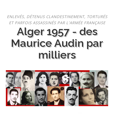
Aller
ENLEVÉS, DÉTENUS CLANDESTINEMENT, TORTURÉS
au
ET PARFOIS ASSASSINÉS PAR L’ARMÉE FRANÇAISE
contenu
Alger 1957 - des
Maurice Audin par
milliers