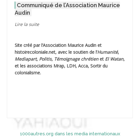
Communiqué de l’Association Maurice
AGOULMINE
Audin
AGUIB Djaffar
Lire la suite
AGUIB Nouredine
Site créé par l’
Association Maurice Audin
et
AHLOUCHE Mabrouk *
histoirecoloniale.net
, avec le soutien de l’
Humanité
,
Mediapart
,
Politis
,
Témoignage
chrétien
et
El Watan
,
AIBLIED Ahmed
et les associations Mrap, LDH, Acca, Sortir du
colonialisme.
AIBOUD Abderrahmane *
AIBOUD Ahmed
AICH
AICHEKADRA Sid Ahmed
1000autres.org dans les media internationaux
AICI (ou AISSI) Laïd