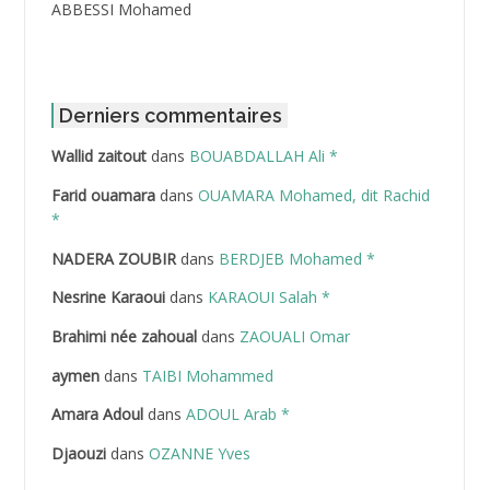
ABBESSI Mohamed
ABBOUR Azzedine *
ABDAT Amar
Derniers commentaires
Wallid zaitout
dans
BOUABDALLAH Ali *
ABDEDDAIM Hamid
Farid ouamara
dans
OUAMARA Mohamed, dit Rachid
ABDELAZIZ Mohamed
*
NADERA ZOUBIR
dans
BERDJEB Mohamed *
ABDELHAFID Lakhdar
Nesrine Karaoui
dans
KARAOUI Salah *
ABDELHOUHAB Haciba
Brahimi née zahoual
dans
ZAOUALI Omar
ABDELLAZIZ Mohamed Hamoud*
aymen
dans
TAIBI Mohammed
ABDELLI Mohamed
Amara Adoul
dans
ADOUL Arab *
Djaouzi
dans
OZANNE Yves
ABDELLI Mohamed *