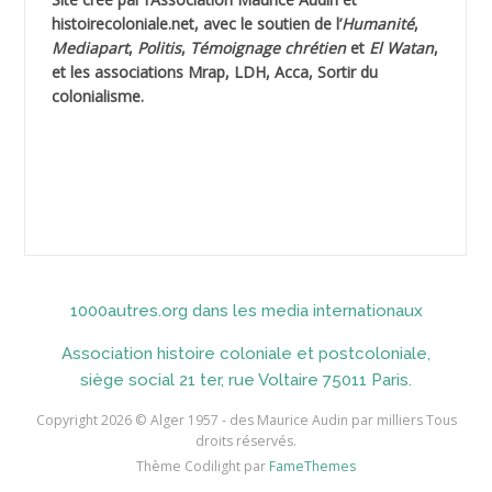
AHLOUCHE Mabrouk *
histoirecoloniale.net
, avec le soutien de l’
Humanité
,
Mediapart
,
Politis
,
Témoignage
chrétien
et
El Watan
,
AIBLIED Ahmed
et les associations Mrap, LDH, Acca, Sortir du
colonialisme.
AIBOUD Abderrahmane *
AIBOUD Ahmed
AICH
AICHEKADRA Sid Ahmed
1000autres.org dans les media internationaux
AICI (ou AISSI) Laïd
Association histoire coloniale et postcoloniale,
AIDI
siège social 21 ter, rue Voltaire 75011 Paris.
AININE Abdelkader
Copyright 2026 © Alger 1957 - des Maurice Audin par milliers Tous
droits réservés.
AIOUT
Thème Codilight par
FameThemes