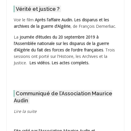
Vérité et justice ?
ADELIOUAT Vve AIT SAADA
Voir le film
Après l’affaire Audin. Les disparus et les
archives de la guerre d’Algérie
, de François Demerliac.
ADJANI Khaled
La
journée d’études du 20 septembre 2019 à
ADJAOUT
l’Assemblée nationale sur les disparus de la guerre
d’Algérie du fait des forces de l’ordre françaises
. Trois
ADNI Mohamed Akli
sessions ont porté sur l’Histoire, les Archives et la
Justice.
Les vidéos.
Les actes complets
.
ADOUL Arab *
AFLIAOU Mohamed *
Communiqué de l’Association Maurice
AGOULMINE
Audin
AGUIB Djaffar
Lire la suite
AGUIB Nouredine
Site créé par l’
Association Maurice Audin
et