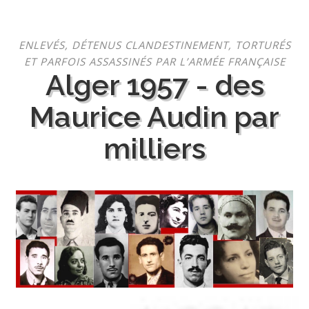
Aller
ENLEVÉS, DÉTENUS CLANDESTINEMENT, TORTURÉS
au
ET PARFOIS ASSASSINÉS PAR L’ARMÉE FRANÇAISE
contenu
Alger 1957 - des
Maurice Audin par
milliers