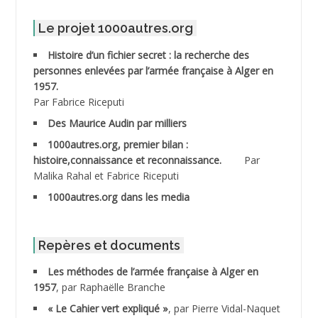
ABDELMALEK Abdelaziz
Le projet 1000autres.org
ABDELMOUMENE Ahmed
Histoire d’un fichier secret : la recherche des
personnes enlevées par l’armée française à Alger en
ABDESMED Mohamed ben Kaddour
1957.
Par Fabrice Riceputi
ABDESSELAMI Kouider
Des Maurice Audin par milliers
1000autres.org, premier bilan :
ABDESSLEM Ahmed dit le Coiffeur
histoire,connaissance et reconnaissance.
Par
Malika Rahal et Fabrice Riceputi
ABDOUDOU
1000autres.org dans les media
ABIB Mohamed
ABID Mohamed
Repères et documents
Les méthodes de l’armée française à Alger en
ABNOUN Salah *
1957
, par Raphaëlle Branche
« Le Cahier vert expliqué »
, par Pierre Vidal-Naquet
ACHACHE M.*