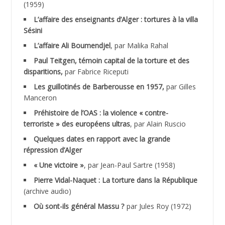
(1959)
ACHLAF Ali
L’affaire des enseignants d’Alger : tortures à la villa
Sésini
ADALENE Tahar
L’affaire Ali Boumendjel
, par Malika Rahal
Paul Teitgen, témoin capital de la torture et des
ADALMI
disparitions,
par Fabrice Riceputi
ADANE Ramdane *
Les guillotinés de Barberousse en 1957,
par Gilles
Manceron
ADDAD
Préhistoire de l’OAS : la violence « contre-
terroriste » des européens ultras
, par Alain Ruscio
ADDALA Baghdad*
Quelques dates en rapport avec la grande
répression d’Alger
ADDALA Boualem*
« Une victoire »
, par Jean-Paul Sartre (1958)
ADDANE
Pierre Vidal-Naquet : La torture dans la République
(archive audio)
ADDECHE Rachid
Où sont-ils général Massu ?
par Jules Roy (1972)
ADDER Omar *