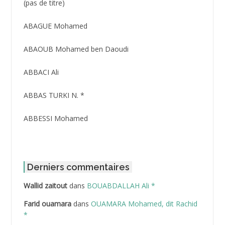
Post
(pas de titre)
ID
3416
ABAGUE Mohamed
ABAOUB Mohamed ben Daoudi
ABBACI Ali
ABBAS TURKI N. *
ABBESSI Mohamed
ABBOUR Azzedine *
ABDAT Amar
Derniers commentaires
Wallid zaitout
dans
BOUABDALLAH Ali *
ABDEDDAIM Hamid
Farid ouamara
dans
OUAMARA Mohamed, dit Rachid
ABDELAZIZ Mohamed
*