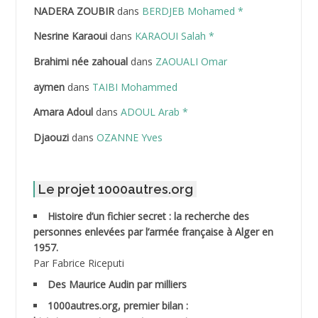
NADERA ZOUBIR
dans
BERDJEB Mohamed *
ABDELHAFID Lakhdar
Nesrine Karaoui
dans
KARAOUI Salah *
ABDELHOUHAB Haciba
Brahimi née zahoual
dans
ZAOUALI Omar
ABDELLAZIZ Mohamed Hamoud*
aymen
dans
TAIBI Mohammed
ABDELLI Mohamed
Amara Adoul
dans
ADOUL Arab *
Djaouzi
dans
OZANNE Yves
ABDELLI Mohamed *
ABDELMALEK Abdelaziz
Le projet 1000autres.org
ABDELMOUMENE Ahmed
Histoire d’un fichier secret : la recherche des
personnes enlevées par l’armée française à Alger en
ABDESMED Mohamed ben Kaddour
1957.
Par Fabrice Riceputi
ABDESSELAMI Kouider
Des Maurice Audin par milliers
1000autres.org, premier bilan :
ABDESSLEM Ahmed dit le Coiffeur