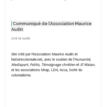
ADOUL Arab *
AFLIAOU Mohamed *
Communiqué de l’Association Maurice
AGOULMINE
Audin
AGUIB Djaffar
Lire la suite
AGUIB Nouredine
Site créé par l’
Association Maurice Audin
et
AHLOUCHE Mabrouk *
histoirecoloniale.net
, avec le soutien de l’
Humanité
,
Mediapart
,
Politis
,
Témoignage
chrétien
et
El Watan
,
AIBLIED Ahmed
et les associations Mrap, LDH, Acca, Sortir du
colonialisme.
AIBOUD Abderrahmane *
AIBOUD Ahmed
AICH