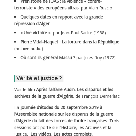
Préhistoire de l’OAS : la violence « contre-
terroriste » des européens ultras
, par Alain Ruscio
ADDALA Baghdad*
Quelques dates en rapport avec la grande
répression d’Alger
ADDALA Boualem*
« Une victoire »
, par Jean-Paul Sartre (1958)
ADDANE
Pierre Vidal-Naquet : La torture dans la République
(archive audio)
ADDECHE Rachid
Où sont-ils général Massu ?
par Jules Roy (1972)
ADDER Omar
Vérité et justice ?
ADELIOUAT Vve AIT SAADA
Voir le film
Après l’affaire Audin. Les disparus et les
archives de la guerre d’Algérie
, de François Demerliac.
ADJANI Khaled
La
journée d’études du 20 septembre 2019 à
ADJAOUT
l’Assemblée nationale sur les disparus de la guerre
d’Algérie du fait des forces de l’ordre françaises
. Trois
ADNI Mohamed Akli
sessions ont porté sur l’Histoire, les Archives et la
Justice.
Les vidéos.
Les actes complets
.