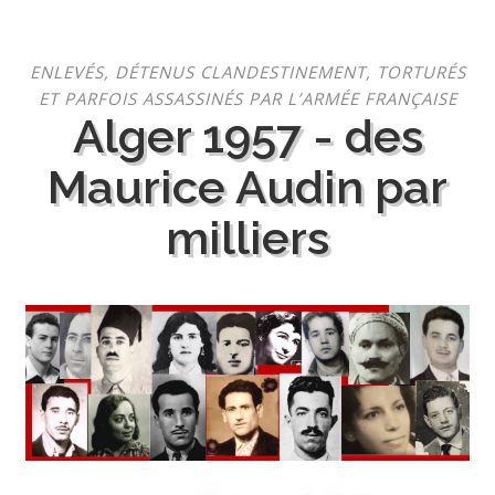
Aller
ENLEVÉS, DÉTENUS CLANDESTINEMENT, TORTURÉS
au
ET PARFOIS ASSASSINÉS PAR L’ARMÉE FRANÇAISE
contenu
Alger 1957 - des
Maurice Audin par
milliers