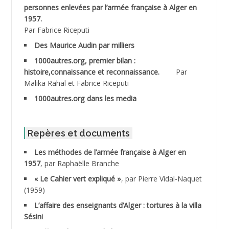
personnes enlevées par l’armée française à Alger en
ABDESMED Mohamed ben Kaddour
1957.
Par Fabrice Riceputi
ABDESSELAMI Kouider
Des Maurice Audin par milliers
1000autres.org, premier bilan :
ABDESSLEM Ahmed dit le Coiffeur
histoire,connaissance et reconnaissance.
Par
Malika Rahal et Fabrice Riceputi
ABDOUDOU
1000autres.org dans les media
ABIB Mohamed
ABID Mohamed
Repères et documents
Les méthodes de l’armée française à Alger en
ABNOUN Salah
1957
, par Raphaëlle Branche
« Le Cahier vert expliqué »
, par Pierre Vidal-Naquet
ACHACHE M.*
(1959)
ACHLAF Ali
L’affaire des enseignants d’Alger : tortures à la villa
Sésini
ADALENE Tahar