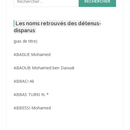
Les noms retrouvés des détenus-
disparus
Post
(pas de titre)
ID
3416
ABAGUE Mohamed
ABAOUB Mohamed ben Daoudi
ABBACI Ali
ABBAS TURKI N. *
ABBESSI Mohamed
ABBOUR Azzedine *