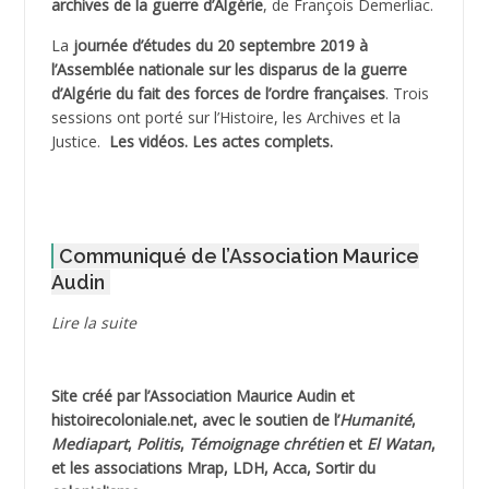
archives de la guerre d’Algérie
, de François Demerliac.
ADJANI Khaled
La
journée d’études du 20 septembre 2019 à
ADJAOUT
l’Assemblée nationale sur les disparus de la guerre
d’Algérie du fait des forces de l’ordre françaises
. Trois
ADNI Mohamed Akli
sessions ont porté sur l’Histoire, les Archives et la
Justice.
Les vidéos.
Les actes complets
.
ADOUL Arab *
AFLIAOU Mohamed *
Communiqué de l’Association Maurice
AGOULMINE
Audin
AGUIB Djaffar
Lire la suite
AGUIB Nouredine
Site créé par l’
Association Maurice Audin
et
AHLOUCHE Mabrouk *
histoirecoloniale.net
, avec le soutien de l’
Humanité
,
Mediapart
,
Politis
,
Témoignage
chrétien
et
El Watan
,
AIBLIED Ahmed
et les associations Mrap, LDH, Acca, Sortir du