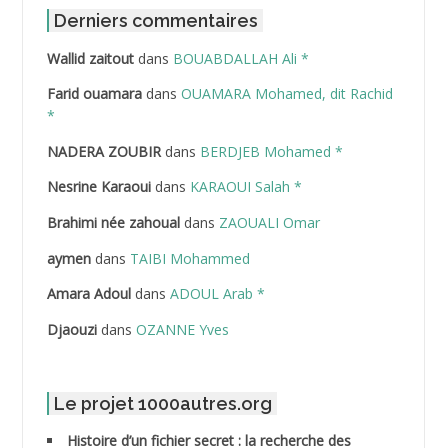
ABDAT Amar
Derniers commentaires
Wallid zaitout
dans
BOUABDALLAH Ali *
ABDEDDAIM Hamid
Farid ouamara
dans
OUAMARA Mohamed, dit Rachid
ABDELAZIZ Mohamed
*
NADERA ZOUBIR
dans
BERDJEB Mohamed *
ABDELHAFID Lakhdar
Nesrine Karaoui
dans
KARAOUI Salah *
ABDELHOUHAB Haciba
Brahimi née zahoual
dans
ZAOUALI Omar
ABDELLAZIZ Mohamed Hamoud*
aymen
dans
TAIBI Mohammed
ABDELLI Mohamed
Amara Adoul
dans
ADOUL Arab *
Djaouzi
dans
OZANNE Yves
ABDELLI Mohamed *
ABDELMALEK Abdelaziz
Le projet 1000autres.org
ABDELMOUMENE Ahmed
Histoire d’un fichier secret : la recherche des