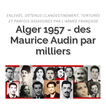
Aller
ENLEVÉS, DÉTENUS CLANDESTINEMENT, TORTURÉS
au
ET PARFOIS ASSASSINÉS PAR L’ARMÉE FRANÇAISE
contenu
Alger 1957 - des
Maurice Audin par
milliers