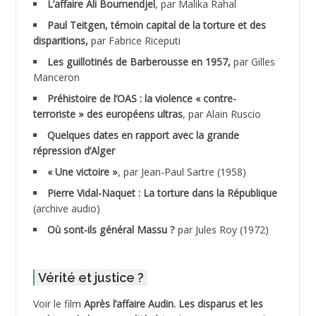
L’affaire Ali Boumendjel
, par Malika Rahal
Paul Teitgen, témoin capital de la torture et des
ADALMI
disparitions,
par Fabrice Riceputi
ADANE Ramdane *
Les guillotinés de Barberousse en 1957,
par Gilles
Manceron
ADDAD
Préhistoire de l’OAS : la violence « contre-
terroriste » des européens ultras
, par Alain Ruscio
ADDALA Baghdad*
Quelques dates en rapport avec la grande
répression d’Alger
ADDALA Boualem*
« Une victoire »
, par Jean-Paul Sartre (1958)
ADDANE
Pierre Vidal-Naquet : La torture dans la République
(archive audio)
ADDECHE Rachid
Où sont-ils général Massu ?
par Jules Roy (1972)
ADDER Omar
Vérité et justice ?
ADELIOUAT Vve AIT SAADA
Voir le film
Après l’affaire Audin. Les disparus et les