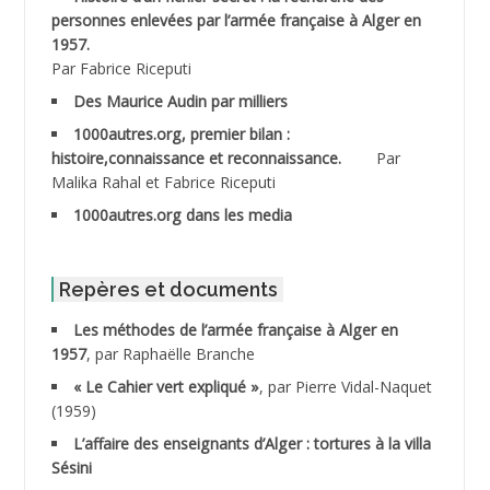
personnes enlevées par l’armée française à Alger en
ABDESMED Mohamed ben Kaddour
1957.
Par Fabrice Riceputi
ABDESSELAMI Kouider
Des Maurice Audin par milliers
1000autres.org, premier bilan :
ABDESSLEM Ahmed dit le Coiffeur
histoire,connaissance et reconnaissance.
Par
Malika Rahal et Fabrice Riceputi
ABDOUDOU
1000autres.org dans les media
ABIB Mohamed
ABID Mohamed
Repères et documents
Les méthodes de l’armée française à Alger en
ABNOUN Salah
1957
, par Raphaëlle Branche
« Le Cahier vert expliqué »
, par Pierre Vidal-Naquet
ACHACHE M.*
(1959)
ACHLAF Ali
L’affaire des enseignants d’Alger : tortures à la villa
Sésini
ADALENE Tahar