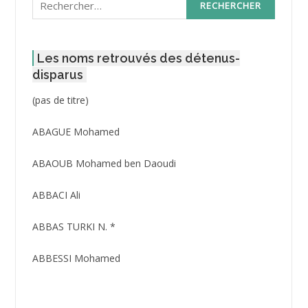
Les noms retrouvés des détenus-
disparus
Post
(pas de titre)
ID
3416
ABAGUE Mohamed
ABAOUB Mohamed ben Daoudi
ABBACI Ali
ABBAS TURKI N. *
ABBESSI Mohamed
ABBOUR Azzedine *