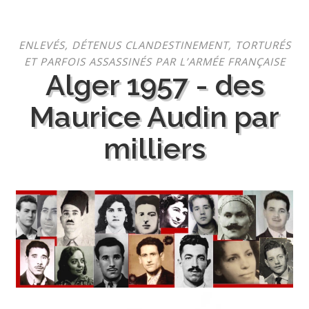
Aller
ENLEVÉS, DÉTENUS CLANDESTINEMENT, TORTURÉS
au
ET PARFOIS ASSASSINÉS PAR L’ARMÉE FRANÇAISE
contenu
Alger 1957 - des
Maurice Audin par
milliers