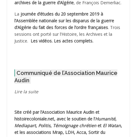
archives de la guerre d’Algérie
, de François Demerliac.
ADJANI Khaled
La
journée d’études du 20 septembre 2019 à
ADJAOUT
l’Assemblée nationale sur les disparus de la guerre
d’Algérie du fait des forces de l’ordre françaises
. Trois
ADNI Mohamed Akli
sessions ont porté sur l’Histoire, les Archives et la
Justice.
Les vidéos.
Les actes complets
.
ADOUL Arab *
AFLIAOU Mohamed *
Communiqué de l’Association Maurice
AGOULMINE
Audin
AGUIB Djaffar
Lire la suite
AGUIB Nouredine
Site créé par l’
Association Maurice Audin
et
AHLOUCHE Mabrouk *
histoirecoloniale.net
, avec le soutien de l’
Humanité
,
Mediapart
,
Politis
,
Témoignage
chrétien
et
El Watan
,
AIBLIED Ahmed
et les associations Mrap, LDH, Acca, Sortir du