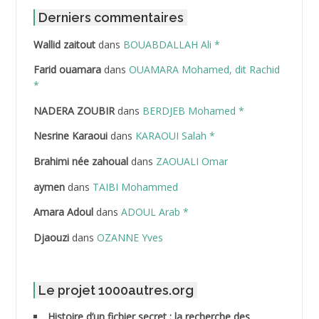
ABDAT Amar
Derniers commentaires
Wallid zaitout
dans
BOUABDALLAH Ali *
ABDEDDAIM Hamid
Farid ouamara
dans
OUAMARA Mohamed, dit Rachid
ABDELAZIZ Mohamed
*
NADERA ZOUBIR
dans
BERDJEB Mohamed *
ABDELHAFID Lakhdar
Nesrine Karaoui
dans
KARAOUI Salah *
ABDELHOUHAB Haciba
Brahimi née zahoual
dans
ZAOUALI Omar
ABDELLAZIZ Mohamed Hamoud*
aymen
dans
TAIBI Mohammed
ABDELLI Mohamed
Amara Adoul
dans
ADOUL Arab *
Djaouzi
dans
OZANNE Yves
ABDELLI Mohamed *
ABDELMALEK Abdelaziz
Le projet 1000autres.org
ABDELMOUMENE Ahmed
Histoire d’un fichier secret : la recherche des