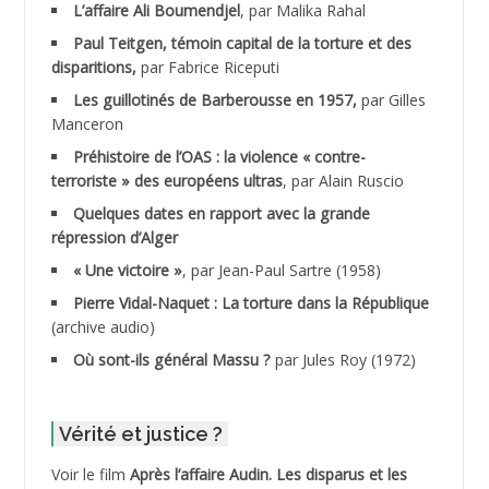
L’affaire Ali Boumendjel
, par Malika Rahal
Paul Teitgen, témoin capital de la torture et des
ADALMI
disparitions,
par Fabrice Riceputi
ADANE Ramdane *
Les guillotinés de Barberousse en 1957,
par Gilles
Manceron
ADDAD
Préhistoire de l’OAS : la violence « contre-
terroriste » des européens ultras
, par Alain Ruscio
ADDALA Baghdad*
Quelques dates en rapport avec la grande
répression d’Alger
ADDALA Boualem*
« Une victoire »
, par Jean-Paul Sartre (1958)
ADDANE
Pierre Vidal-Naquet : La torture dans la République
(archive audio)
ADDECHE Rachid
Où sont-ils général Massu ?
par Jules Roy (1972)
ADDER Omar *
Vérité et justice ?
ADELIOUAT Vve AIT SAADA
Voir le film
Après l’affaire Audin. Les disparus et les