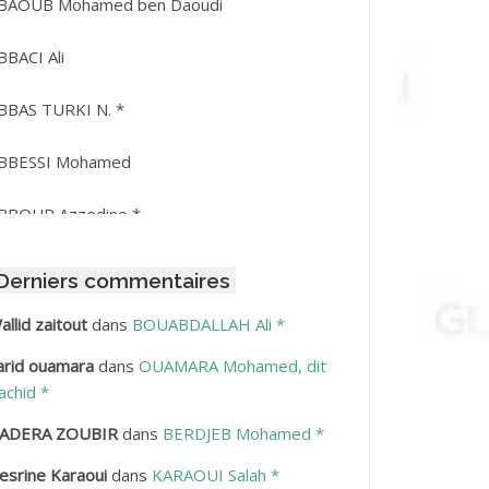
BAOUB Mohamed ben Daoudi
BBACI Ali
BBAS TURKI N. *
BBESSI Mohamed
BBOUR Azzedine *
BDAT Amar
Derniers commentaires
BDEDDAIM Hamid
allid zaitout
dans
BOUABDALLAH Ali *
arid ouamara
dans
OUAMARA Mohamed, dit
BDELAZIZ Mohamed
achid *
BDELHAFID Lakhdar
ADERA ZOUBIR
dans
BERDJEB Mohamed *
esrine Karaoui
dans
KARAOUI Salah *
BDELHOUHAB Haciba