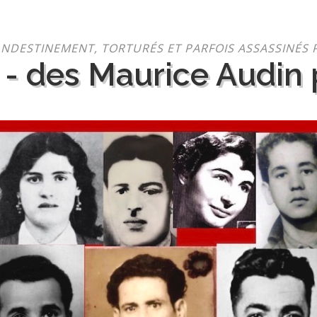
NDESTINEMENT, TORTURÉS ET PARFOIS ASSASSINÉS 
 - des Maurice Audin p