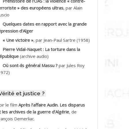
Préhistoire de l’OAS : la violence « contre-
DDALA Baghdad*
erroriste » des européens ultras
, par Alain
uscio
DDALA Boualem*
Quelques dates en rapport avec la grande
DDANE
épression d’Alger
« Une victoire »
, par Jean-Paul Sartre (1958)
DDECHE Rachid
Pierre Vidal-Naquet : La torture dans la
épublique
(archive audio)
DDER Omar
Où sont-ils général Massu ?
par Jules Roy
DELIOUAT Vve AIT SAADA
1972)
DJANI Khaled
Vérité et justice ?
DJAOUT
oir le film
Après l’affaire Audin. Les disparus
DNI Mohamed Akli
t les archives de la guerre d’Algérie
, de
rançois Demerliac.
DOUL Arab *