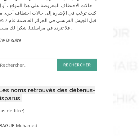
حالات الاختطاف المعروضة على هذا الموقع ، أو إذ
كنت ترغب في الإشارة إلى حالات اختطاف أخرى م
قبل الجيش الفرنسي في الجزائر ا
، فلا تتردد في مراسلتنا. شكرا لك مسبقا.
re la suite
echercher :
Les noms retrouvés des détenus-
isparus
Post
pas de titre)
ID
3416
BAGUE Mohamed