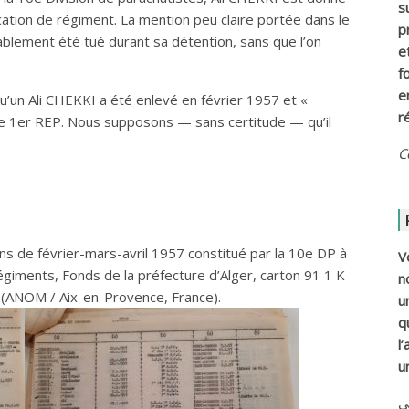
s
ation de régiment. La mention peu claire portée dans le
p
blablement été tué durant sa détention, sans que l’on
e
f
e
u’un Ali CHEKKI a été enlevé en février 1957 et «
r
r le 1er REP. Nous supposons — sans certitude — qu’il
C
ons de février-mars-avril 1957 constitué par la 10e DP à
V
régiments, Fonds de la préfecture d’Alger, carton 91 1 K
n
 (ANOM / Aix-en-Provence, France).
u
q
l
u
ي