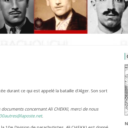
e durant ce qui est appelé la bataille d’Alger. Son sort
es documents concernant Ali CHEKKI, merci de nous
00autres@laposte.net
.
N
r la 10e Division de parachutistes, Ali CHEKKI est donné