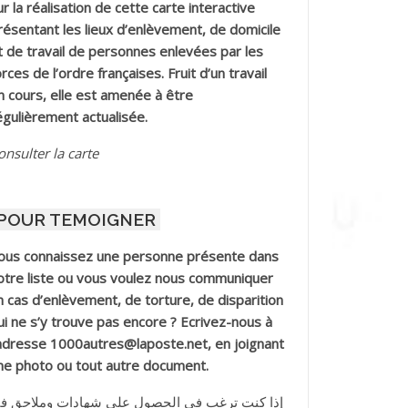
ur la réalisation de cette carte interactive
résentant les lieux d’enlèvement, de domicile
t de travail de personnes enlevées par les
orces de l’ordre françaises. Fruit d’un travail
n cours, elle est amenée à être
égulièrement actualisée.
onsulter la carte
POUR TEMOIGNER
ous connaissez une personne présente dans
otre liste ou vous voulez nous communiquer
n cas d’enlèvement, de torture, de disparition
ui ne s’y trouve pas encore ? Ecrivez-nous à
’adresse 1000autres@laposte.net, en joignant
ne photo ou tout autre document.
إذا كنت ترغب في الحصول على شهادات وملاحق ف