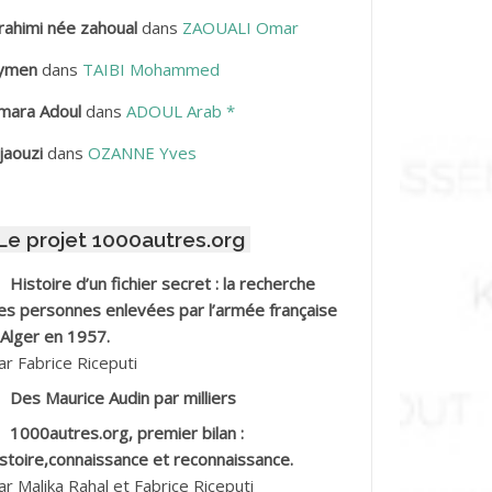
rahimi née zahoual
dans
ZAOUALI Omar
BDELLAZIZ Mohamed Hamoud*
ymen
dans
TAIBI Mohammed
BDELLI Mohamed
mara Adoul
dans
ADOUL Arab *
BDELLI Mohamed *
jaouzi
dans
OZANNE Yves
BDELMALEK Abdelaziz
Le projet 1000autres.org
BDELMOUMENE Ahmed
Histoire d’un fichier secret : la recherche
BDESMED Mohamed ben Kaddour
es personnes enlevées par l’armée française
 Alger en 1957.
BDESSELAMI Kouider
ar Fabrice Riceputi
Des Maurice Audin par milliers
BDESSLEM Ahmed dit le Coiffeur
1000autres.org, premier bilan :
istoire,connaissance et reconnaissance.
BDOUDOU
ar Malika Rahal et Fabrice Riceputi