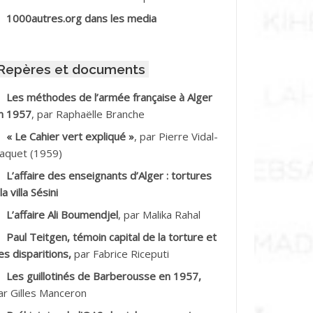
BIB Mohamed
1000autres.org dans les media
BID Mohamed
Repères et documents
BNOUN Salah
Les méthodes de l’armée française à Alger
n 1957
, par Raphaëlle Branche
CHACHE M.*
« Le Cahier vert expliqué »
, par Pierre Vidal-
CHLAF Ali
aquet (1959)
L’affaire des enseignants d’Alger : tortures
DALENE Tahar
la villa Sésini
L’affaire Ali Boumendjel
, par Malika Rahal
DALMI
Paul Teitgen, témoin capital de la torture et
DANE Ramdane *
es disparitions,
par Fabrice Riceputi
Les guillotinés de Barberousse en 1957,
DDAD
ar Gilles Manceron