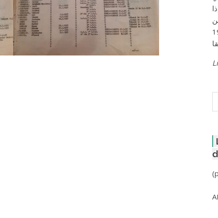
ا
ن
لعاصمة عام 1957
Li
R
d
(
A