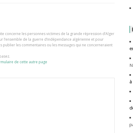
A
A
e site concerne les personnes victimes de la grande répression d’Alger
A
our l’ensemble de la guerre d’indépendance algérienne et pour
ons publier les commentaires ou les messages qui ne concerneraient
e
A
basez.
rmulaire de cette autre page
A
N
A
à 
A
A
d
A
p