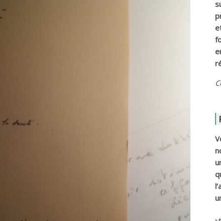
s
p
e
f
e
r
C
V
n
u
q
l
u
ي