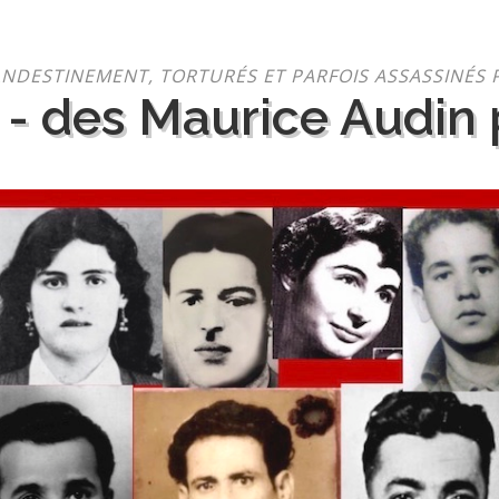
NDESTINEMENT, TORTURÉS ET PARFOIS ASSASSINÉS 
 - des Maurice Audin p