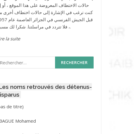
حالات الاختطاف المعروضة على هذا الموقع ، أو إذ
كنت ترغب في الإشارة إلى حالات اختطاف أخرى م
قبل الجيش الفرنسي في الجزائر ا
، فلا تتردد في مراسلتنا. شكرا لك مسبقا.
re la suite
echercher :
Les noms retrouvés des détenus-
isparus
Post
pas de titre)
ID
3416
BAGUE Mohamed