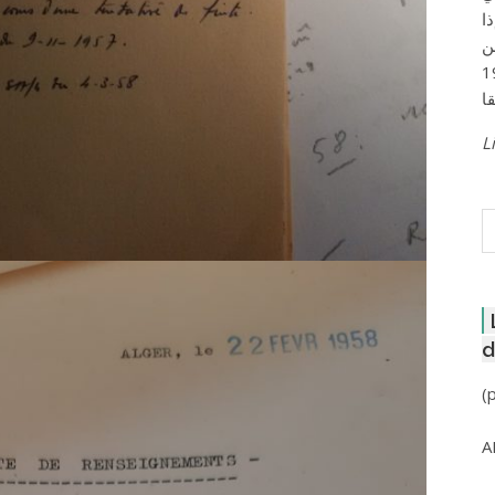
ا
ن
لعاصمة عام 1957
Li
R
d
(
A