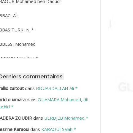
BAOUB Mohamed ben Daoudi
BBACI Ali
BBAS TURKI N. *
BBESSI Mohamed
BBOUR Azzedine *
BDAT Amar
Derniers commentaires
BDEDDAIM Hamid
allid zaitout
dans
BOUABDALLAH Ali *
arid ouamara
dans
OUAMARA Mohamed, dit
BDELAZIZ Mohamed
achid *
BDELHAFID Lakhdar
ADERA ZOUBIR
dans
BERDJEB Mohamed *
esrine Karaoui
dans
KARAOUI Salah *
BDELHOUHAB Haciba