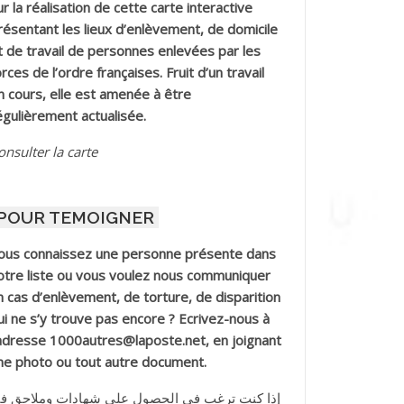
ur la réalisation de cette carte interactive
résentant les lieux d’enlèvement, de domicile
t de travail de personnes enlevées par les
orces de l’ordre françaises. Fruit d’un travail
n cours, elle est amenée à être
égulièrement actualisée.
onsulter la carte
POUR TEMOIGNER
ous connaissez une personne présente dans
otre liste ou vous voulez nous communiquer
n cas d’enlèvement, de torture, de disparition
ui ne s’y trouve pas encore ? Ecrivez-nous à
’adresse 1000autres@laposte.net, en joignant
ne photo ou tout autre document.
إذا كنت ترغب في الحصول على شهادات وملاحق ف