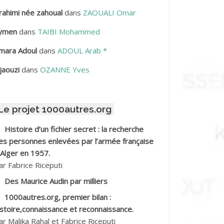
rahimi née zahoual
dans
ZAOUALI Omar
BDELLAZIZ Mohamed Hamoud*
ymen
dans
TAIBI Mohammed
BDELLI Mohamed
mara Adoul
dans
ADOUL Arab *
BDELLI Mohamed *
jaouzi
dans
OZANNE Yves
BDELMALEK Abdelaziz
Le projet 1000autres.org
BDELMOUMENE Ahmed
Histoire d’un fichier secret : la recherche
BDESMED Mohamed ben Kaddour
es personnes enlevées par l’armée française
 Alger en 1957.
BDESSELAMI Kouider
ar Fabrice Riceputi
Des Maurice Audin par milliers
BDESSLEM Ahmed dit le Coiffeur
1000autres.org, premier bilan :
istoire,connaissance et reconnaissance.
BDOUDOU
ar Malika Rahal et Fabrice Riceputi