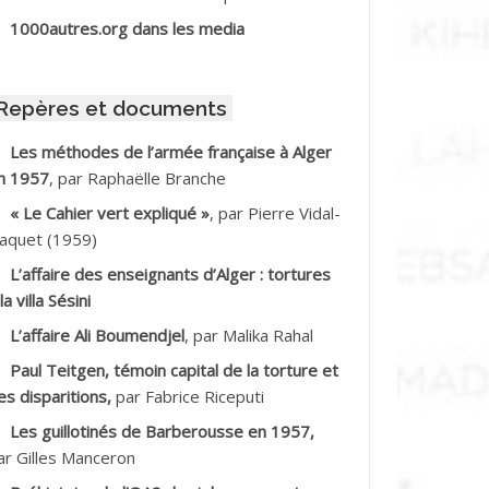
BIB Mohamed
1000autres.org dans les media
BID Mohamed
Repères et documents
BNOUN Salah
Les méthodes de l’armée française à Alger
n 1957
, par Raphaëlle Branche
CHACHE M.*
« Le Cahier vert expliqué »
, par Pierre Vidal-
CHLAF Ali
aquet (1959)
L’affaire des enseignants d’Alger : tortures
DALENE Tahar
la villa Sésini
L’affaire Ali Boumendjel
, par Malika Rahal
DALMI
Paul Teitgen, témoin capital de la torture et
DANE Ramdane *
es disparitions,
par Fabrice Riceputi
Les guillotinés de Barberousse en 1957,
DDAD
ar Gilles Manceron