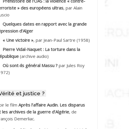
Préhistoire de l’OAS : la violence « contre-
DDALA Baghdad*
erroriste » des européens ultras
, par Alain
uscio
DDALA Boualem*
Quelques dates en rapport avec la grande
DDANE
épression d’Alger
« Une victoire »
, par Jean-Paul Sartre (1958)
DDECHE Rachid
Pierre Vidal-Naquet : La torture dans la
épublique
(archive audio)
DDER Omar
Où sont-ils général Massu ?
par Jules Roy
DELIOUAT Vve AIT SAADA
1972)
DJANI Khaled
Vérité et justice ?
DJAOUT
oir le film
Après l’affaire Audin. Les disparus
DNI Mohamed Akli
t les archives de la guerre d’Algérie
, de
rançois Demerliac.
DOUL Arab *