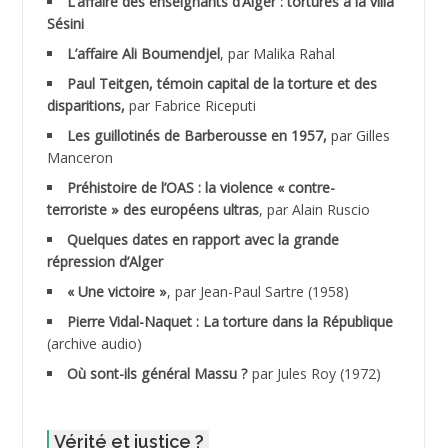
L’affaire des enseignants d’Alger : tortures à la villa
Sésini
ADALENE Tahar
L’affaire Ali Boumendjel
, par Malika Rahal
Paul Teitgen, témoin capital de la torture et des
ADALMI
disparitions,
par Fabrice Riceputi
ADANE Ramdane *
Les guillotinés de Barberousse en 1957,
par Gilles
Manceron
ADDAD
Préhistoire de l’OAS : la violence « contre-
terroriste » des européens ultras
, par Alain Ruscio
ADDALA Baghdad*
Quelques dates en rapport avec la grande
répression d’Alger
ADDALA Boualem*
« Une victoire »
, par Jean-Paul Sartre (1958)
ADDANE
Pierre Vidal-Naquet : La torture dans la République
(archive audio)
ADDECHE Rachid
Où sont-ils général Massu ?
par Jules Roy (1972)
ADDER Omar
Vérité et justice ?