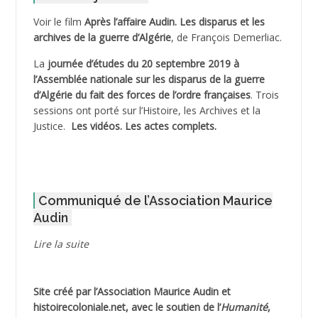
ADELIOUAT Vve AIT SAADA
Voir le film
Après l’affaire Audin. Les disparus et les
archives de la guerre d’Algérie
, de François Demerliac.
ADJANI Khaled
La
journée d’études du 20 septembre 2019 à
ADJAOUT
l’Assemblée nationale sur les disparus de la guerre
d’Algérie du fait des forces de l’ordre françaises
. Trois
ADNI Mohamed Akli
sessions ont porté sur l’Histoire, les Archives et la
Justice.
Les vidéos.
Les actes complets
.
ADOUL Arab *
AFLIAOU Mohamed *
Communiqué de l’Association Maurice
AGOULMINE
Audin
AGUIB Djaffar
Lire la suite
AGUIB Nouredine
Site créé par l’
Association Maurice Audin
et
AHLOUCHE Mabrouk *
histoirecoloniale.net
, avec le soutien de l’
Humanité
,