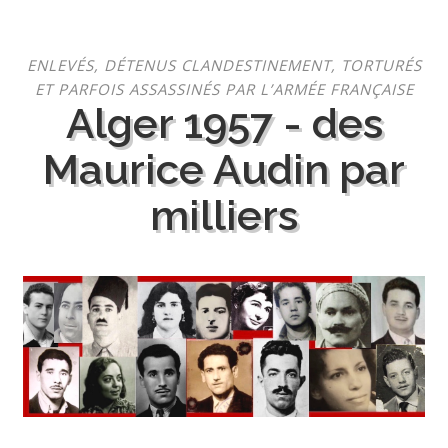
Aller
ENLEVÉS, DÉTENUS CLANDESTINEMENT, TORTURÉS
au
ET PARFOIS ASSASSINÉS PAR L’ARMÉE FRANÇAISE
contenu
Alger 1957 - des
Maurice Audin par
milliers