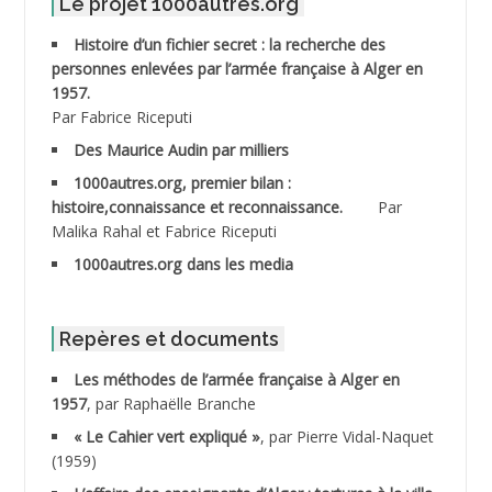
Le projet 1000autres.org
ABDELMOUMENE Ahmed
Histoire d’un fichier secret : la recherche des
personnes enlevées par l’armée française à Alger en
ABDESMED Mohamed ben Kaddour
1957.
Par Fabrice Riceputi
ABDESSELAMI Kouider
Des Maurice Audin par milliers
1000autres.org, premier bilan :
ABDESSLEM Ahmed dit le Coiffeur
histoire,connaissance et reconnaissance.
Par
Malika Rahal et Fabrice Riceputi
ABDOUDOU
1000autres.org dans les media
ABIB Mohamed
ABID Mohamed
Repères et documents
Les méthodes de l’armée française à Alger en
ABNOUN Salah
1957
, par Raphaëlle Branche
« Le Cahier vert expliqué »
, par Pierre Vidal-Naquet
ACHACHE M.*
(1959)
ACHLAF Ali