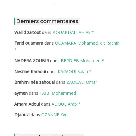
ABBOUR Azzedine *
ABDAT Amar
Derniers commentaires
Wallid zaitout
dans
BOUABDALLAH Ali *
ABDEDDAIM Hamid
Farid ouamara
dans
OUAMARA Mohamed, dit Rachid
ABDELAZIZ Mohamed
*
NADERA ZOUBIR
dans
BERDJEB Mohamed *
ABDELHAFID Lakhdar
Nesrine Karaoui
dans
KARAOUI Salah *
ABDELHOUHAB Haciba
Brahimi née zahoual
dans
ZAOUALI Omar
ABDELLAZIZ Mohamed Hamoud*
aymen
dans
TAIBI Mohammed
ABDELLI Mohamed
Amara Adoul
dans
ADOUL Arab *
Djaouzi
dans
OZANNE Yves
ABDELLI Mohamed *
ABDELMALEK Abdelaziz