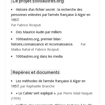
Le projet 1000autres.org
ABDELMOUMENE Ahmed
Histoire d’un fichier secret : la recherche des
personnes enlevées par l’armée française à Alger en
ABDESMED Mohamed ben Kaddour
1957.
Par Fabrice Riceputi
ABDESSELAMI Kouider
Des Maurice Audin par milliers
1000autres.org, premier bilan :
ABDESSLEM Ahmed dit le Coiffeur
histoire,connaissance et reconnaissance.
Par
Malika Rahal et Fabrice Riceputi
ABDOUDOU
1000autres.org dans les media
ABIB Mohamed
ABID Mohamed
Repères et documents
Les méthodes de l’armée française à Alger en
ABNOUN Salah
1957
, par Raphaëlle Branche
« Le Cahier vert expliqué »
, par Pierre Vidal-Naquet
ACHACHE M.*
(1959)
ACHLAF Ali