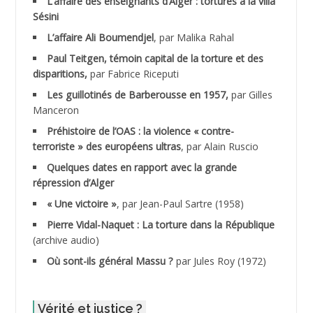
L’affaire des enseignants d’Alger : tortures à la villa
Sésini
ADALENE Tahar
L’affaire Ali Boumendjel
, par Malika Rahal
Paul Teitgen, témoin capital de la torture et des
ADALMI
disparitions,
par Fabrice Riceputi
ADANE Ramdane *
Les guillotinés de Barberousse en 1957,
par Gilles
Manceron
ADDAD
Préhistoire de l’OAS : la violence « contre-
terroriste » des européens ultras
, par Alain Ruscio
ADDALA Baghdad*
Quelques dates en rapport avec la grande
répression d’Alger
ADDALA Boualem*
« Une victoire »
, par Jean-Paul Sartre (1958)
ADDANE
Pierre Vidal-Naquet : La torture dans la République
(archive audio)
ADDECHE Rachid
Où sont-ils général Massu ?
par Jules Roy (1972)
ADDER Omar
Vérité et justice ?