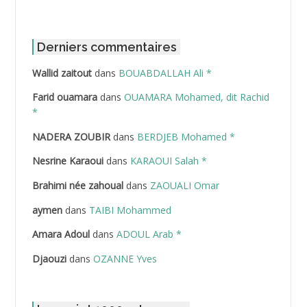
ABBOUR Azzedine *
ABDAT Amar
Derniers commentaires
Wallid zaitout
dans
BOUABDALLAH Ali *
ABDEDDAIM Hamid
Farid ouamara
dans
OUAMARA Mohamed, dit Rachid
ABDELAZIZ Mohamed
*
NADERA ZOUBIR
dans
BERDJEB Mohamed *
ABDELHAFID Lakhdar
Nesrine Karaoui
dans
KARAOUI Salah *
ABDELHOUHAB Haciba
Brahimi née zahoual
dans
ZAOUALI Omar
ABDELLAZIZ Mohamed Hamoud*
aymen
dans
TAIBI Mohammed
ABDELLI Mohamed
Amara Adoul
dans
ADOUL Arab *
Djaouzi
dans
OZANNE Yves
ABDELLI Mohamed *
ABDELMALEK Abdelaziz