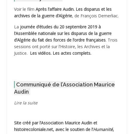
ADELIOUAT Vve AIT SAADA
Voir le film
Après l’affaire Audin. Les disparus et les
archives de la guerre d’Algérie
, de François Demerliac.
ADJANI Khaled
La
journée d’études du 20 septembre 2019 à
ADJAOUT
l’Assemblée nationale sur les disparus de la guerre
d’Algérie du fait des forces de l’ordre françaises
. Trois
ADNI Mohamed Akli
sessions ont porté sur l’Histoire, les Archives et la
Justice.
Les vidéos.
Les actes complets
.
ADOUL Arab *
AFLIAOU Mohamed *
Communiqué de l’Association Maurice
AGOULMINE
Audin
AGUIB Djaffar
Lire la suite
AGUIB Nouredine
Site créé par l’
Association Maurice Audin
et
AHLOUCHE Mabrouk *
histoirecoloniale.net
, avec le soutien de l’
Humanité
,