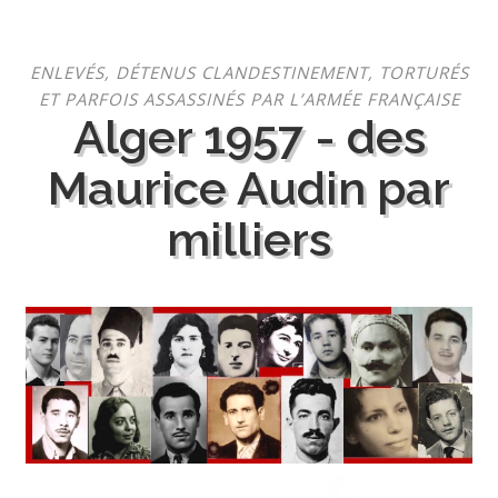
Aller
ENLEVÉS, DÉTENUS CLANDESTINEMENT, TORTURÉS
au
ET PARFOIS ASSASSINÉS PAR L’ARMÉE FRANÇAISE
contenu
Alger 1957 - des
Maurice Audin par
milliers