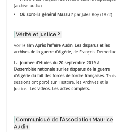
(archive audio)
ADDECHE Rachid
Où sont-ils général Massu ?
par Jules Roy (1972)
ADDER Omar
Vérité et justice ?
ADELIOUAT Vve AIT SAADA
Voir le film
Après l’affaire Audin. Les disparus et les
archives de la guerre d’Algérie
, de François Demerliac.
ADJANI Khaled
La
journée d’études du 20 septembre 2019 à
ADJAOUT
l’Assemblée nationale sur les disparus de la guerre
d’Algérie du fait des forces de l’ordre françaises
. Trois
ADNI Mohamed Akli
sessions ont porté sur l’Histoire, les Archives et la
Justice.
Les vidéos.
Les actes complets
.
ADOUL Arab *
AFLIAOU Mohamed *
Communiqué de l’Association Maurice
AGOULMINE
Audin