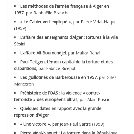
Les méthodes de l’armée française à Alger en
ABNOUN Salah
1957
, par Raphaëlle Branche
« Le Cahier vert expliqué »
, par Pierre Vidal-Naquet
ACHACHE M.*
(1959)
ACHLAF Ali
L’affaire des enseignants d’Alger : tortures à la villa
Sésini
ADALENE Tahar
L’affaire Ali Boumendjel
, par Malika Rahal
Paul Teitgen, témoin capital de la torture et des
ADALMI
disparitions,
par Fabrice Riceputi
ADANE Ramdane *
Les guillotinés de Barberousse en 1957,
par Gilles
Manceron
ADDAD
Préhistoire de l’OAS : la violence « contre-
terroriste » des européens ultras
, par Alain Ruscio
ADDALA Baghdad*
Quelques dates en rapport avec la grande
répression d’Alger
ADDALA Boualem*
« Une victoire »
, par Jean-Paul Sartre (1958)
ADDANE
Pierre Vidal-Naquet : La torture dans la République