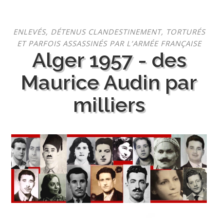
Aller
ENLEVÉS, DÉTENUS CLANDESTINEMENT, TORTURÉS
au
ET PARFOIS ASSASSINÉS PAR L’ARMÉE FRANÇAISE
contenu
Alger 1957 - des
Maurice Audin par
milliers