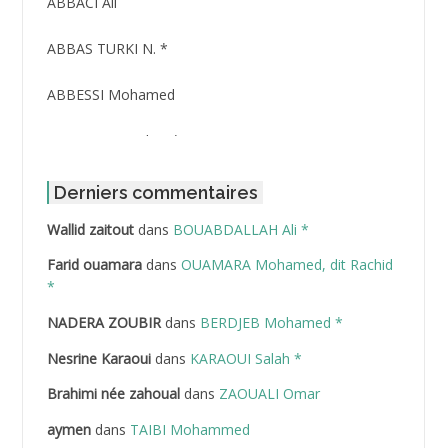
ABBACI Ali
ABBAS TURKI N. *
ABBESSI Mohamed
ABBOUR Azzedine *
ABDAT Amar
Derniers commentaires
Wallid zaitout
dans
BOUABDALLAH Ali *
ABDEDDAIM Hamid
Farid ouamara
dans
OUAMARA Mohamed, dit Rachid
ABDELAZIZ Mohamed
*
NADERA ZOUBIR
dans
BERDJEB Mohamed *
ABDELHAFID Lakhdar
Nesrine Karaoui
dans
KARAOUI Salah *
ABDELHOUHAB Haciba
Brahimi née zahoual
dans
ZAOUALI Omar
ABDELLAZIZ Mohamed Hamoud*
aymen
dans
TAIBI Mohammed