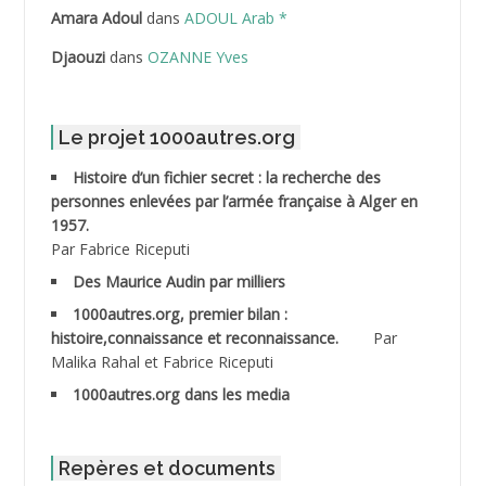
ABDELLI Mohamed
Amara Adoul
dans
ADOUL Arab *
Djaouzi
dans
OZANNE Yves
ABDELLI Mohamed *
ABDELMALEK Abdelaziz
Le projet 1000autres.org
ABDELMOUMENE Ahmed
Histoire d’un fichier secret : la recherche des
personnes enlevées par l’armée française à Alger en
ABDESMED Mohamed ben Kaddour
1957.
Par Fabrice Riceputi
ABDESSELAMI Kouider
Des Maurice Audin par milliers
1000autres.org, premier bilan :
ABDESSLEM Ahmed dit le Coiffeur
histoire,connaissance et reconnaissance.
Par
Malika Rahal et Fabrice Riceputi
ABDOUDOU
1000autres.org dans les media
ABIB Mohamed
ABID Mohamed
Repères et documents