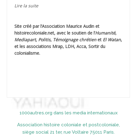
AGUIB Djaffar
Lire la suite
AGUIB Nouredine
Site créé par l’
Association Maurice Audin
et
AHLOUCHE Mabrouk *
histoirecoloniale.net
, avec le soutien de l’
Humanité
,
Mediapart
,
Politis
,
Témoignage
chrétien
et
El Watan
,
AIBLIED Ahmed
et les associations Mrap, LDH, Acca, Sortir du
colonialisme.
AIBOUD Abderrahmane *
AIBOUD Ahmed
AICH
AICHEKADRA Sid Ahmed
1000autres.org dans les media internationaux
AICI (ou AISSI) Laïd
Association histoire coloniale et postcoloniale,
AIDI
siège social 21 ter, rue Voltaire 75011 Paris.