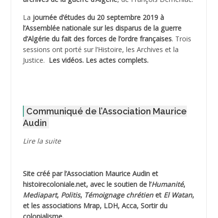
La
journée d’études du 20 septembre 2019 à
ADJAOUT
l’Assemblée nationale sur les disparus de la guerre
d’Algérie du fait des forces de l’ordre françaises
. Trois
ADNI Mohamed Akli
sessions ont porté sur l’Histoire, les Archives et la
Justice.
Les vidéos.
Les actes complets
.
ADOUL Arab *
AFLIAOU Mohamed *
Communiqué de l’Association Maurice
AGOULMINE
Audin
AGUIB Djaffar
Lire la suite
AGUIB Nouredine
Site créé par l’
Association Maurice Audin
et
AHLOUCHE Mabrouk *
histoirecoloniale.net
, avec le soutien de l’
Humanité
,
Mediapart
,
Politis
,
Témoignage
chrétien
et
El Watan
,
AIBLIED Ahmed
et les associations Mrap, LDH, Acca, Sortir du
colonialisme.