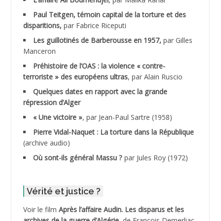
Paul Teitgen, témoin capital de la torture et des
ADALMI
disparitions,
par Fabrice Riceputi
ADANE Ramdane *
Les guillotinés de Barberousse en 1957,
par Gilles
Manceron
ADDAD
Préhistoire de l’OAS : la violence « contre-
terroriste » des européens ultras
, par Alain Ruscio
ADDALA Baghdad*
Quelques dates en rapport avec la grande
répression d’Alger
ADDALA Boualem*
« Une victoire »
, par Jean-Paul Sartre (1958)
ADDANE
Pierre Vidal-Naquet : La torture dans la République
(archive audio)
ADDECHE Rachid
Où sont-ils général Massu ?
par Jules Roy (1972)
ADDER Omar *
Vérité et justice ?
ADELIOUAT Vve AIT SAADA
Voir le film
Après l’affaire Audin. Les disparus et les
archives de la guerre d’Algérie
, de François Demerliac.
ADJANI Khaled