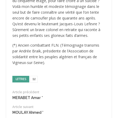
du cinquième étage, pour faire croire à un suicide ?
Voilà mon humble et modeste témoignage dans le
seul but de faire connaître une vérité que l’on tente
encore de camoufler plus de quarante ans après.
Qu’est devenu le lieutenant Jacques-Louis Lefevre ?
Sûrement un brave colonel en retraite qui raconte à
ses petits-enfants ses glorieux faits d’armes.
(*) Ancien combattant FLN. (Témoignage transmis
par Andrée Braïk, présidente de l’Association de
solidarité entre les peuples algérien et français de
Vigneux-sur-Seine).
M
LETTRES
Article précédent
MERABET Amar *
Article suivant
MOULAY Ahmed *