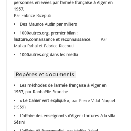
personnes enlevées par l’armée française à Alger en
ABDESMED Mohamed ben Kaddour
1957.
Par Fabrice Riceputi
ABDESSELAMI Kouider
Des Maurice Audin par milliers
1000autres.org, premier bilan :
ABDESSLEM Ahmed dit le Coiffeur
histoire,connaissance et reconnaissance.
Par
Malika Rahal et Fabrice Riceputi
ABDOUDOU
1000autres.org dans les media
ABIB Mohamed
ABID Mohamed
Repères et documents
Les méthodes de l’armée française à Alger en
ABNOUN Salah *
1957
, par Raphaëlle Branche
« Le Cahier vert expliqué »
, par Pierre Vidal-Naquet
ACHACHE M.*
(1959)
ACHLAF Ali
L’affaire des enseignants d’Alger : tortures à la villa
Sésini
ADALENE Tahar
L’affaire Ali Boumendjel
, par Malika Rahal