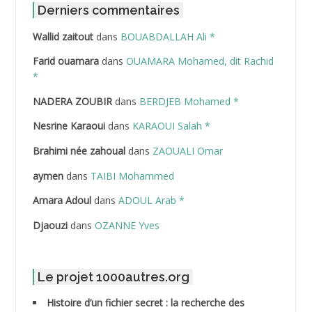
ABDAT Amar
Derniers commentaires
Wallid zaitout
dans
BOUABDALLAH Ali *
ABDEDDAIM Hamid
Farid ouamara
dans
OUAMARA Mohamed, dit Rachid
ABDELAZIZ Mohamed
*
NADERA ZOUBIR
dans
BERDJEB Mohamed *
ABDELHAFID Lakhdar
Nesrine Karaoui
dans
KARAOUI Salah *
ABDELHOUHAB Haciba
Brahimi née zahoual
dans
ZAOUALI Omar
ABDELLAZIZ Mohamed Hamoud*
aymen
dans
TAIBI Mohammed
ABDELLI Mohamed
Amara Adoul
dans
ADOUL Arab *
Djaouzi
dans
OZANNE Yves
ABDELLI Mohamed *
ABDELMALEK Abdelaziz
Le projet 1000autres.org
ABDELMOUMENE Ahmed
Histoire d’un fichier secret : la recherche des