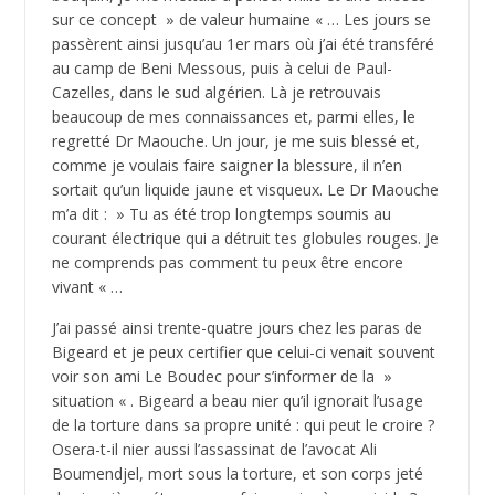
sur ce concept » de valeur humaine « … Les jours se
passèrent ainsi jusqu’au 1er mars où j’ai été transféré
au camp de Beni Messous, puis à celui de Paul-
Cazelles, dans le sud algérien. Là je retrouvais
beaucoup de mes connaissances et, parmi elles, le
regretté Dr Maouche. Un jour, je me suis blessé et,
comme je voulais faire saigner la blessure, il n’en
sortait qu’un liquide jaune et visqueux. Le Dr Maouche
m’a dit : » Tu as été trop longtemps soumis au
courant électrique qui a détruit tes globules rouges. Je
ne comprends pas comment tu peux être encore
vivant « …
J’ai passé ainsi trente-quatre jours chez les paras de
Bigeard et je peux certifier que celui-ci venait souvent
voir son ami Le Boudec pour s’informer de la »
situation « . Bigeard a beau nier qu’il ignorait l’usage
de la torture dans sa propre unité : qui peut le croire ?
Osera-t-il nier aussi l’assassinat de l’avocat Ali
Boumendjel, mort sous la torture, et son corps jeté