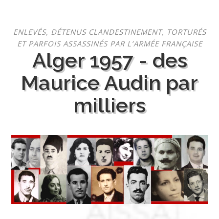
Aller
ENLEVÉS, DÉTENUS CLANDESTINEMENT, TORTURÉS
au
ET PARFOIS ASSASSINÉS PAR L’ARMÉE FRANÇAISE
contenu
Alger 1957 - des
Maurice Audin par
milliers