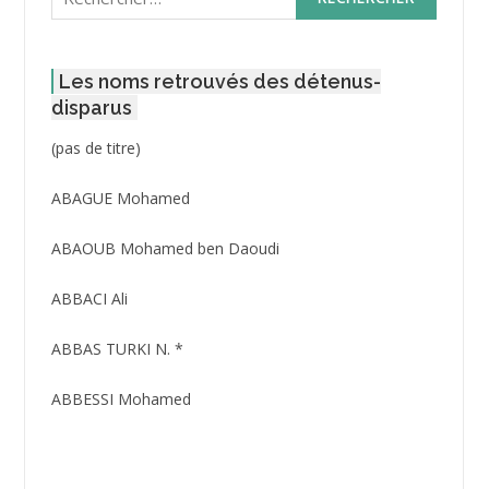
Les noms retrouvés des détenus-
disparus
Post
(pas de titre)
ID
3416
ABAGUE Mohamed
ABAOUB Mohamed ben Daoudi
ABBACI Ali
ABBAS TURKI N. *
ABBESSI Mohamed
ABBOUR Azzedine *