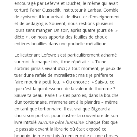
encouragé par Lefevre et Duchet, le même qui avait
torturé Tahar Oussedik, instituteur à Larbaa. Comble
de cynisme, il leur arrivait de discuter d’enseignement
et de pédagogie. Souvent, nous restions plusieurs
jours sans manger. Un soir, après quatre jours de »
diète « , on nous apporta des feuilles de choux
entières bouillies dans une poubelle métallique.
Le lieutenant Lefevre s’est particulièrement acharné
sur moi. À chaque fois, il me répétait : » Tu ne
sortiras jamais vivant d’ici ; à tout moment, je peux de
tuer d’une rafale de mitraillette ; mais je préfère te
faire mourir à petit feu. » Ou encore : » Sais-tu ce
que c’est la quintessence de la valeur de l’homme ?
Sauve ta peau. Parle ! » Ces paroles, dans la bouche
d’un tortionnaire, m’amenaient à le plaindre – même
en tant que tortionnaire. Il est vrai que Bigeard a
choisi son portrait pour illustrer la couverture de son
livre intitulé
Aucune bête humaine
. Chaque fois que
je passais devant la librairie où était exposé ce
bouquin, je me mettais à penser mille et une choses