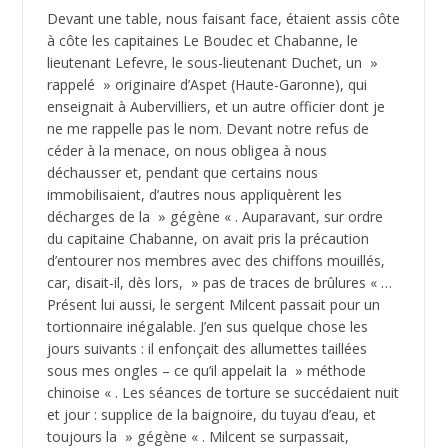
Devant une table, nous faisant face, étaient assis côte
à côte les capitaines Le Boudec et Chabanne, le
lieutenant Lefevre, le sous-lieutenant Duchet, un »
rappelé » originaire d’Aspet (Haute-Garonne), qui
enseignait à Aubervilliers, et un autre officier dont je
ne me rappelle pas le nom. Devant notre refus de
céder à la menace, on nous obligea à nous
déchausser et, pendant que certains nous
immobilisaient, d’autres nous appliquèrent les
décharges de la » gégène « . Auparavant, sur ordre
du capitaine Chabanne, on avait pris la précaution
d’entourer nos membres avec des chiffons mouillés,
car, disait-il, dès lors, » pas de traces de brûlures « …
Présent lui aussi, le sergent Milcent passait pour un
tortionnaire inégalable. J’en sus quelque chose les
jours suivants : il enfonçait des allumettes taillées
sous mes ongles – ce qu’il appelait la » méthode
chinoise « . Les séances de torture se succédaient nuit
et jour : supplice de la baignoire, du tuyau d’eau, et
toujours la » gégène « . Milcent se surpassait,