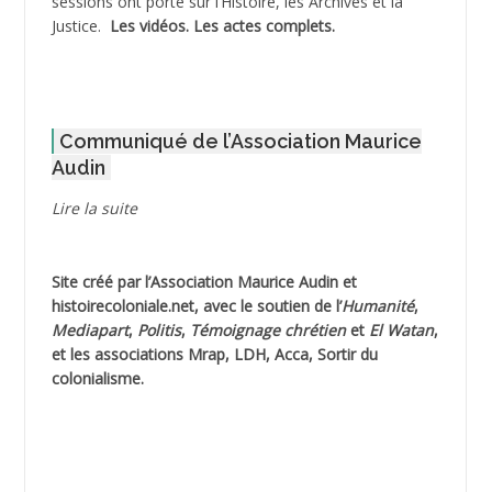
sessions ont porté sur l’Histoire, les Archives et la
Justice.
Les vidéos.
Les actes complets
.
ADOUL Arab *
AFLIAOU Mohamed *
Communiqué de l’Association Maurice
AGOULMINE
Audin
AGUIB Djaffar
Lire la suite
AGUIB Nouredine
Site créé par l’
Association Maurice Audin
et
AHLOUCHE Mabrouk *
histoirecoloniale.net
, avec le soutien de l’
Humanité
,
Mediapart
,
Politis
,
Témoignage
chrétien
et
El Watan
,
AIBLIED Ahmed
et les associations Mrap, LDH, Acca, Sortir du
colonialisme.
AIBOUD Abderrahmane *
AIBOUD Ahmed