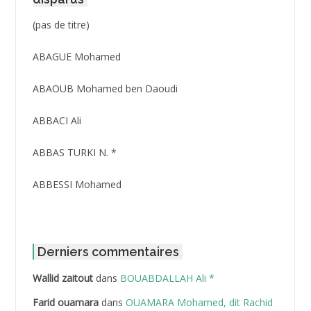
Post
(pas de titre)
ID
3416
ABAGUE Mohamed
ABAOUB Mohamed ben Daoudi
ABBACI Ali
ABBAS TURKI N. *
ABBESSI Mohamed
ABBOUR Azzedine *
ABDAT Amar
Derniers commentaires
Wallid zaitout
dans
BOUABDALLAH Ali *
ABDEDDAIM Hamid
Farid ouamara
dans
OUAMARA Mohamed, dit Rachid