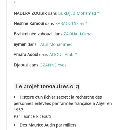
ABDELAZIZ Mohamed
*
NADERA ZOUBIR
dans
BERDJEB Mohamed *
ABDELHAFID Lakhdar
Nesrine Karaoui
dans
KARAOUI Salah *
ABDELHOUHAB Haciba
Brahimi née zahoual
dans
ZAOUALI Omar
ABDELLAZIZ Mohamed Hamoud*
aymen
dans
TAIBI Mohammed
ABDELLI Mohamed
Amara Adoul
dans
ADOUL Arab *
Djaouzi
dans
OZANNE Yves
ABDELLI Mohamed *
ABDELMALEK Abdelaziz
Le projet 1000autres.org
ABDELMOUMENE Ahmed
Histoire d’un fichier secret : la recherche des
personnes enlevées par l’armée française à Alger en
ABDESMED Mohamed ben Kaddour
1957.
Par Fabrice Riceputi
ABDESSELAMI Kouider
Des Maurice Audin par milliers