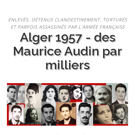
Aller
ENLEVÉS, DÉTENUS CLANDESTINEMENT, TORTURÉS
au
ET PARFOIS ASSASSINÉS PAR L’ARMÉE FRANÇAISE
contenu
Alger 1957 - des
Maurice Audin par
milliers