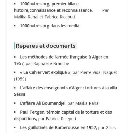
1000autres.org, premier bilan :
ABDESSLEM Ahmed dit le Coiffeur
histoire,connaissance et reconnaissance.
Par
Malika Rahal et Fabrice Riceputi
ABDOUDOU
1000autres.org dans les media
ABIB Mohamed
ABID Mohamed
Repères et documents
Les méthodes de l’armée française à Alger en
ABNOUN Salah
1957
, par Raphaëlle Branche
« Le Cahier vert expliqué »
, par Pierre Vidal-Naquet
ACHACHE M.*
(1959)
ACHLAF Ali
L’affaire des enseignants d’Alger : tortures à la villa
Sésini
ADALENE Tahar
L’affaire Ali Boumendjel
, par Malika Rahal
Paul Teitgen, témoin capital de la torture et des
ADALMI
disparitions,
par Fabrice Riceputi
ADANE Ramdane *
Les guillotinés de Barberousse en 1957,
par Gilles