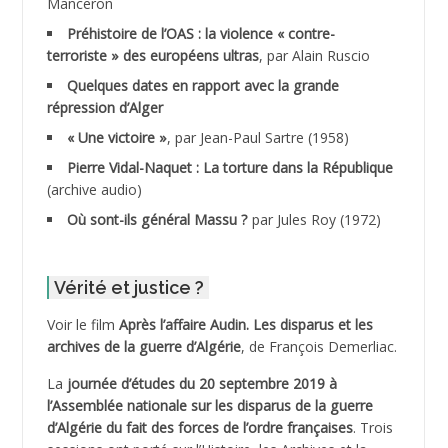
Manceron
ADDAD
Préhistoire de l’OAS : la violence « contre-
terroriste » des européens ultras
, par Alain Ruscio
ADDALA Baghdad*
Quelques dates en rapport avec la grande
répression d’Alger
ADDALA Boualem*
« Une victoire »
, par Jean-Paul Sartre (1958)
ADDANE
Pierre Vidal-Naquet : La torture dans la République
(archive audio)
ADDECHE Rachid
Où sont-ils général Massu ?
par Jules Roy (1972)
ADDER Omar
Vérité et justice ?
ADELIOUAT Vve AIT SAADA
Voir le film
Après l’affaire Audin. Les disparus et les
archives de la guerre d’Algérie
, de François Demerliac.
ADJANI Khaled
La
journée d’études du 20 septembre 2019 à
ADJAOUT
l’Assemblée nationale sur les disparus de la guerre
d’Algérie du fait des forces de l’ordre françaises
. Trois
ADNI Mohamed Akli