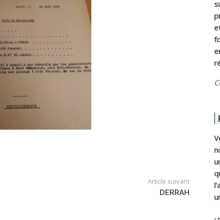
s
p
e
f
e
r
C
V
n
u
q
Article suivant
l
DERRAH
u
ي