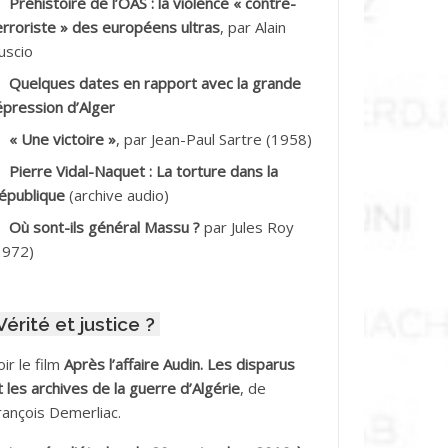
Préhistoire de l’OAS : la violence « contre-
DDALA Baghdad*
erroriste » des européens ultras
, par Alain
uscio
DDALA Boualem*
Quelques dates en rapport avec la grande
DDANE
épression d’Alger
« Une victoire »
, par Jean-Paul Sartre (1958)
DDECHE Rachid
Pierre Vidal-Naquet : La torture dans la
épublique
(archive audio)
DDER Omar
Où sont-ils général Massu ?
par Jules Roy
DELIOUAT Vve AIT SAADA
1972)
DJANI Khaled
Vérité et justice ?
DJAOUT
oir le film
Après l’affaire Audin. Les disparus
DNI Mohamed Akli
t les archives de la guerre d’Algérie
, de
rançois Demerliac.
DOUL Arab *