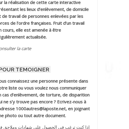
ur la réalisation de cette carte interactive
résentant les lieux d’enlèvement, de domicile
t de travail de personnes enlevées par les
orces de l’ordre françaises. Fruit d’un travail
n cours, elle est amenée à être
égulièrement actualisée.
onsulter la carte
POUR TEMOIGNER
ous connaissez une personne présente dans
otre liste ou vous voulez nous communiquer
n cas d’enlèvement, de torture, de disparition
ui ne s’y trouve pas encore ? Ecrivez-nous à
’adresse 1000autres@laposte.net, en joignant
ne photo ou tout autre document.
إذا كنت ترغب في الحصول على شهادات وملاحق ف