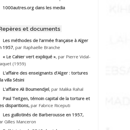
BIB Mohamed
1000autres.org dans les media
BID Mohamed
Repères et documents
BNOUN Salah
Les méthodes de l’armée française à Alger
n 1957
, par Raphaëlle Branche
CHACHE M.*
« Le Cahier vert expliqué »
, par Pierre Vidal-
CHLAF Ali
aquet (1959)
L’affaire des enseignants d’Alger : tortures
DALENE Tahar
la villa Sésini
L’affaire Ali Boumendjel
, par Malika Rahal
DALMI
Paul Teitgen, témoin capital de la torture et
DANE Ramdane *
es disparitions,
par Fabrice Riceputi
Les guillotinés de Barberousse en 1957,
DDAD
ar Gilles Manceron