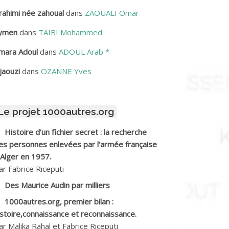
rahimi née zahoual
dans
ZAOUALI Omar
BDELLAZIZ Mohamed Hamoud*
ymen
dans
TAIBI Mohammed
BDELLI Mohamed
mara Adoul
dans
ADOUL Arab *
BDELLI Mohamed *
jaouzi
dans
OZANNE Yves
BDELMALEK Abdelaziz
Le projet 1000autres.org
BDELMOUMENE Ahmed
Histoire d’un fichier secret : la recherche
BDESMED Mohamed ben Kaddour
es personnes enlevées par l’armée française
 Alger en 1957.
BDESSELAMI Kouider
ar Fabrice Riceputi
Des Maurice Audin par milliers
BDESSLEM Ahmed dit le Coiffeur
1000autres.org, premier bilan :
istoire,connaissance et reconnaissance.
BDOUDOU
ar Malika Rahal et Fabrice Riceputi