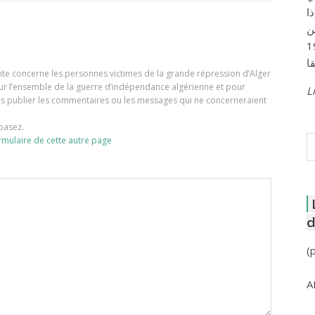
ا
ن
لعاصمة عام 1957
e site concerne les personnes victimes de la grande répression d’Alger
our l’ensemble de la guerre d’indépendance algérienne et pour
Li
ons publier les commentaires ou les messages qui ne concerneraient
basez.
R
rmulaire de cette autre page
d
(
A