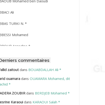
BAOUB Mohamed ben Daoudi
BBACI Ali
BBAS TURKI N. *
BBESSI Mohamed
BBOUR Azzedine *
BDAT Amar
Derniers commentaires
BDEDDAIM Hamid
allid zaitout
dans
BOUABDALLAH Ali *
arid ouamara
dans
OUAMARA Mohamed, dit
BDELAZIZ Mohamed
achid *
BDELHAFID Lakhdar
ADERA ZOUBIR
dans
BERDJEB Mohamed *
esrine Karaoui
dans
KARAOUI Salah *
BDELHOUHAB Haciba