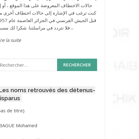
حالات الاختطاف المعروضة على هذا الموقع ، أو إذ
كنت ترغب في الإشارة إلى حالات اختطاف أخرى م
قبل الجيش الفرنسي في الجزائر ا
، فلا تتردد في مراسلتنا. شكرا لك مسبقا.
re la suite
echercher :
Les noms retrouvés des détenus-
isparus
Post
pas de titre)
ID
3416
BAGUE Mohamed