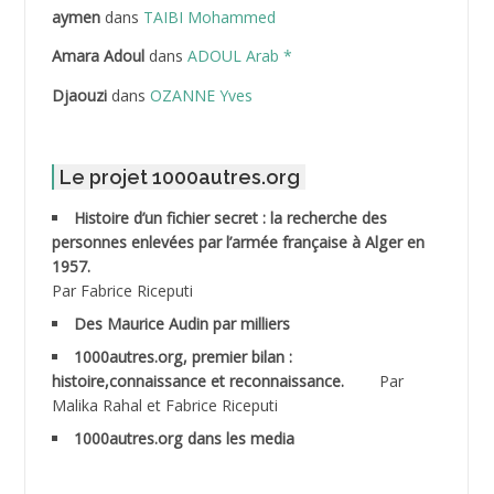
ABDELLAZIZ Mohamed Hamoud*
aymen
dans
TAIBI Mohammed
ABDELLI Mohamed
Amara Adoul
dans
ADOUL Arab *
Djaouzi
dans
OZANNE Yves
ABDELLI Mohamed *
ABDELMALEK Abdelaziz
Le projet 1000autres.org
ABDELMOUMENE Ahmed
Histoire d’un fichier secret : la recherche des
personnes enlevées par l’armée française à Alger en
ABDESMED Mohamed ben Kaddour
1957.
Par Fabrice Riceputi
ABDESSELAMI Kouider
Des Maurice Audin par milliers
1000autres.org, premier bilan :
ABDESSLEM Ahmed dit le Coiffeur
histoire,connaissance et reconnaissance.
Par
Malika Rahal et Fabrice Riceputi
ABDOUDOU
1000autres.org dans les media
ABIB Mohamed