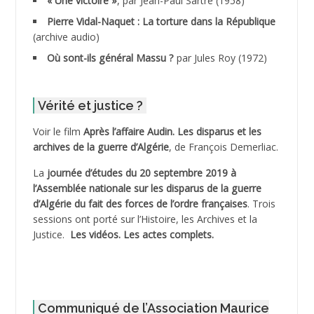
« Une victoire »
, par Jean-Paul Sartre (1958)
ADDANE
Pierre Vidal-Naquet : La torture dans la République
(archive audio)
ADDECHE Rachid
Où sont-ils général Massu ?
par Jules Roy (1972)
ADDER Omar
Vérité et justice ?
ADELIOUAT Vve AIT SAADA
Voir le film
Après l’affaire Audin. Les disparus et les
archives de la guerre d’Algérie
, de François Demerliac.
ADJANI Khaled
La
journée d’études du 20 septembre 2019 à
ADJAOUT
l’Assemblée nationale sur les disparus de la guerre
d’Algérie du fait des forces de l’ordre françaises
. Trois
ADNI Mohamed Akli
sessions ont porté sur l’Histoire, les Archives et la
Justice.
Les vidéos.
Les actes complets
.
ADOUL Arab *
AFLIAOU Mohamed *
Communiqué de l’Association Maurice
AGOULMINE