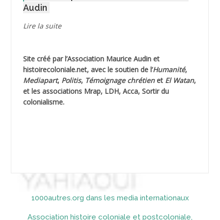
Audin
AGUIB Djaffar
Lire la suite
AGUIB Nouredine
Site créé par l’
Association Maurice Audin
et
AHLOUCHE Mabrouk *
histoirecoloniale.net
, avec le soutien de l’
Humanité
,
Mediapart
,
Politis
,
Témoignage
chrétien
et
El Watan
,
AIBLIED Ahmed
et les associations Mrap, LDH, Acca, Sortir du
colonialisme.
AIBOUD Abderrahmane *
AIBOUD Ahmed
AICH
AICHEKADRA Sid Ahmed
1000autres.org dans les media internationaux
AICI (ou AISSI) Laïd
Association histoire coloniale et postcoloniale,