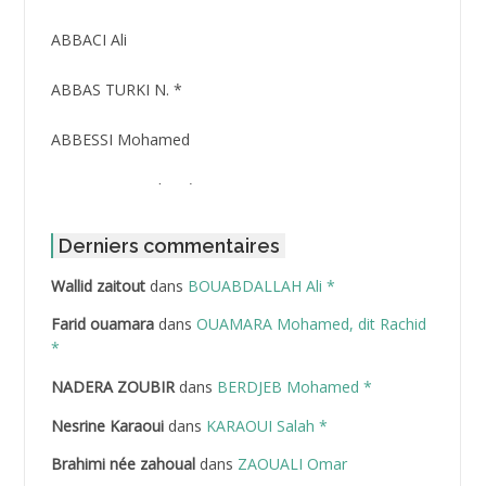
ABBACI Ali
ABBAS TURKI N. *
ABBESSI Mohamed
ABBOUR Azzedine *
ABDAT Amar
Derniers commentaires
Wallid zaitout
dans
BOUABDALLAH Ali *
ABDEDDAIM Hamid
Farid ouamara
dans
OUAMARA Mohamed, dit Rachid
ABDELAZIZ Mohamed
*
NADERA ZOUBIR
dans
BERDJEB Mohamed *
ABDELHAFID Lakhdar
Nesrine Karaoui
dans
KARAOUI Salah *
ABDELHOUHAB Haciba
Brahimi née zahoual
dans
ZAOUALI Omar