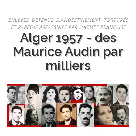
Aller
ENLEVÉS, DÉTENUS CLANDESTINEMENT, TORTURÉS
au
ET PARFOIS ASSASSINÉS PAR L’ARMÉE FRANÇAISE
contenu
Alger 1957 - des
Maurice Audin par
milliers