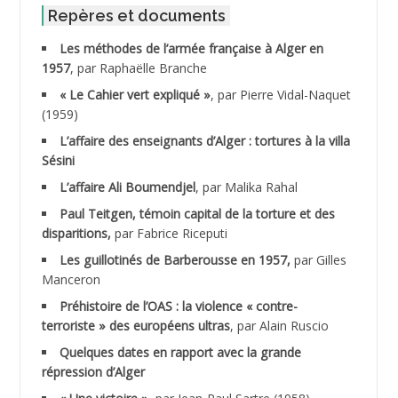
ABID Mohamed
Repères et documents
Les méthodes de l’armée française à Alger en
ABNOUN Salah
1957
, par Raphaëlle Branche
« Le Cahier vert expliqué »
, par Pierre Vidal-Naquet
ACHACHE M.*
(1959)
ACHLAF Ali
L’affaire des enseignants d’Alger : tortures à la villa
Sésini
ADALENE Tahar
L’affaire Ali Boumendjel
, par Malika Rahal
Paul Teitgen, témoin capital de la torture et des
ADALMI
disparitions,
par Fabrice Riceputi
ADANE Ramdane *
Les guillotinés de Barberousse en 1957,
par Gilles
Manceron
ADDAD
Préhistoire de l’OAS : la violence « contre-
terroriste » des européens ultras
, par Alain Ruscio
ADDALA Baghdad*
Quelques dates en rapport avec la grande
répression d’Alger
ADDALA Boualem*