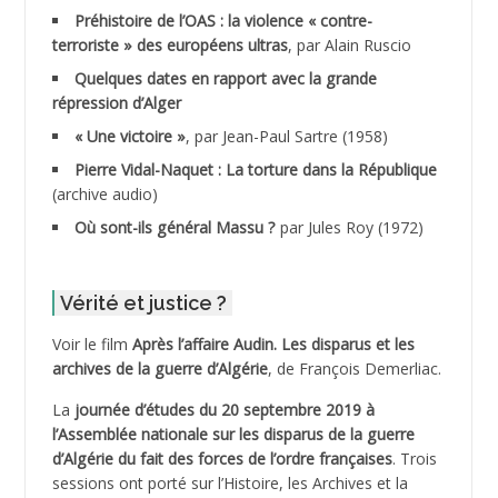
ADDAD
Préhistoire de l’OAS : la violence « contre-
terroriste » des européens ultras
, par Alain Ruscio
ADDALA Baghdad*
Quelques dates en rapport avec la grande
répression d’Alger
ADDALA Boualem*
« Une victoire »
, par Jean-Paul Sartre (1958)
ADDANE
Pierre Vidal-Naquet : La torture dans la République
(archive audio)
ADDECHE Rachid
Où sont-ils général Massu ?
par Jules Roy (1972)
ADDER Omar *
Vérité et justice ?
ADELIOUAT Vve AIT SAADA
Voir le film
Après l’affaire Audin. Les disparus et les
archives de la guerre d’Algérie
, de François Demerliac.
ADJANI Khaled
La
journée d’études du 20 septembre 2019 à
ADJAOUT
l’Assemblée nationale sur les disparus de la guerre
d’Algérie du fait des forces de l’ordre françaises
. Trois
ADNI Mohamed Akli
sessions ont porté sur l’Histoire, les Archives et la