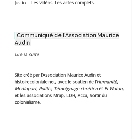
Justice.
Les vidéos.
Les actes complets
.
ADOUL Arab *
AFLIAOU Mohamed *
Communiqué de l’Association Maurice
AGOULMINE
Audin
AGUIB Djaffar
Lire la suite
AGUIB Nouredine
Site créé par l’
Association Maurice Audin
et
AHLOUCHE Mabrouk *
histoirecoloniale.net
, avec le soutien de l’
Humanité
,
Mediapart
,
Politis
,
Témoignage
chrétien
et
El Watan
,
AIBLIED Ahmed
et les associations Mrap, LDH, Acca, Sortir du
colonialisme.
AIBOUD Abderrahmane *
AIBOUD Ahmed
AICH