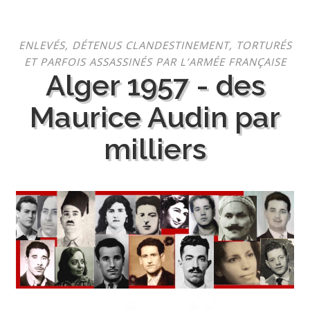
Aller
ENLEVÉS, DÉTENUS CLANDESTINEMENT, TORTURÉS
au
ET PARFOIS ASSASSINÉS PAR L’ARMÉE FRANÇAISE
contenu
Alger 1957 - des
Maurice Audin par
milliers