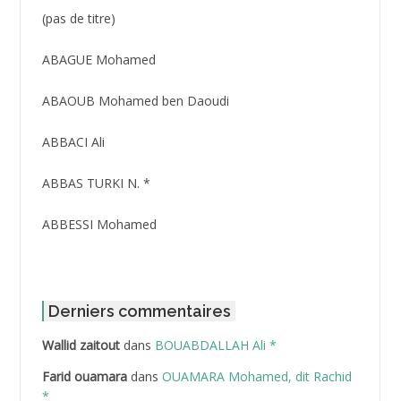
Post
(pas de titre)
ID
3416
ABAGUE Mohamed
ABAOUB Mohamed ben Daoudi
ABBACI Ali
ABBAS TURKI N. *
ABBESSI Mohamed
ABBOUR Azzedine *
ABDAT Amar
Derniers commentaires
Wallid zaitout
dans
BOUABDALLAH Ali *
ABDEDDAIM Hamid
Farid ouamara
dans
OUAMARA Mohamed, dit Rachid
ABDELAZIZ Mohamed
*