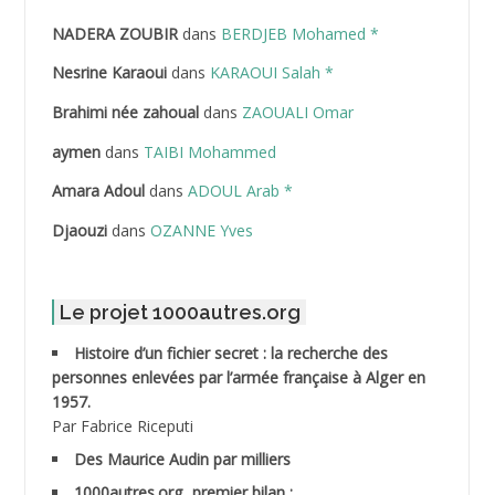
NADERA ZOUBIR
dans
BERDJEB Mohamed *
ABDELHAFID Lakhdar
Nesrine Karaoui
dans
KARAOUI Salah *
ABDELHOUHAB Haciba
Brahimi née zahoual
dans
ZAOUALI Omar
ABDELLAZIZ Mohamed Hamoud*
aymen
dans
TAIBI Mohammed
ABDELLI Mohamed
Amara Adoul
dans
ADOUL Arab *
Djaouzi
dans
OZANNE Yves
ABDELLI Mohamed *
ABDELMALEK Abdelaziz
Le projet 1000autres.org
ABDELMOUMENE Ahmed
Histoire d’un fichier secret : la recherche des
personnes enlevées par l’armée française à Alger en
ABDESMED Mohamed ben Kaddour
1957.
Par Fabrice Riceputi
ABDESSELAMI Kouider
Des Maurice Audin par milliers
1000autres.org, premier bilan :
ABDESSLEM Ahmed dit le Coiffeur