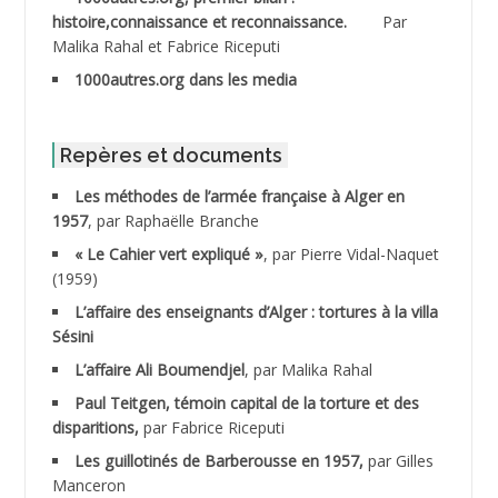
histoire,connaissance et reconnaissance.
Par
Malika Rahal et Fabrice Riceputi
ABDOUDOU
1000autres.org dans les media
ABIB Mohamed
ABID Mohamed
Repères et documents
Les méthodes de l’armée française à Alger en
ABNOUN Salah *
1957
, par Raphaëlle Branche
« Le Cahier vert expliqué »
, par Pierre Vidal-Naquet
ACHACHE M.*
(1959)
ACHLAF Ali
L’affaire des enseignants d’Alger : tortures à la villa
Sésini
ADALENE Tahar
L’affaire Ali Boumendjel
, par Malika Rahal
Paul Teitgen, témoin capital de la torture et des
ADALMI
disparitions,
par Fabrice Riceputi
ADANE Ramdane *
Les guillotinés de Barberousse en 1957,
par Gilles
Manceron