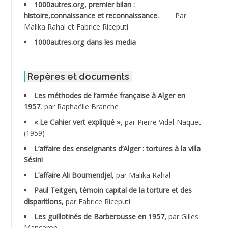
1000autres.org, premier bilan :
ABDESSLEM Ahmed dit le Coiffeur
histoire,connaissance et reconnaissance.
Par
Malika Rahal et Fabrice Riceputi
ABDOUDOU
1000autres.org dans les media
ABIB Mohamed
ABID Mohamed
Repères et documents
Les méthodes de l’armée française à Alger en
ABNOUN Salah
1957
, par Raphaëlle Branche
« Le Cahier vert expliqué »
, par Pierre Vidal-Naquet
ACHACHE M.*
(1959)
ACHLAF Ali
L’affaire des enseignants d’Alger : tortures à la villa
Sésini
ADALENE Tahar
L’affaire Ali Boumendjel
, par Malika Rahal
Paul Teitgen, témoin capital de la torture et des
ADALMI
disparitions,
par Fabrice Riceputi
ADANE Ramdane *
Les guillotinés de Barberousse en 1957,
par Gilles
Manceron