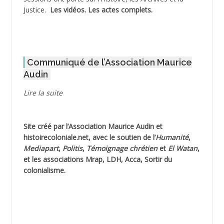
Justice.
Les vidéos.
Les actes complets
.
ADOUL Arab *
AFLIAOU Mohamed *
Communiqué de l’Association Maurice
AGOULMINE
Audin
AGUIB Djaffar
Lire la suite
AGUIB Nouredine
Site créé par l’
Association Maurice Audin
et
AHLOUCHE Mabrouk *
histoirecoloniale.net
, avec le soutien de l’
Humanité
,
Mediapart
,
Politis
,
Témoignage
chrétien
et
El Watan
,
AIBLIED Ahmed
et les associations Mrap, LDH, Acca, Sortir du
colonialisme.
AIBOUD Abderrahmane *
AIBOUD Ahmed
AICH