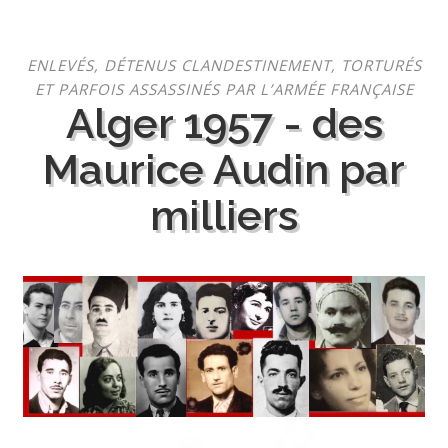
Aller
ENLEVÉS, DÉTENUS CLANDESTINEMENT, TORTURÉS
au
ET PARFOIS ASSASSINÉS PAR L’ARMÉE FRANÇAISE
contenu
Alger 1957 - des
Maurice Audin par
milliers