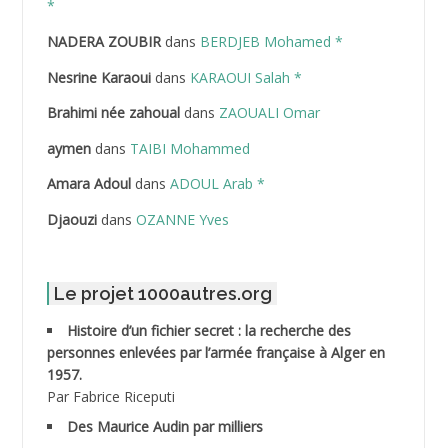
*
NADERA ZOUBIR
dans
BERDJEB Mohamed *
ABDELHAFID Lakhdar
Nesrine Karaoui
dans
KARAOUI Salah *
ABDELHOUHAB Haciba
Brahimi née zahoual
dans
ZAOUALI Omar
ABDELLAZIZ Mohamed Hamoud*
aymen
dans
TAIBI Mohammed
ABDELLI Mohamed
Amara Adoul
dans
ADOUL Arab *
Djaouzi
dans
OZANNE Yves
ABDELLI Mohamed *
ABDELMALEK Abdelaziz
Le projet 1000autres.org
ABDELMOUMENE Ahmed
Histoire d’un fichier secret : la recherche des
personnes enlevées par l’armée française à Alger en
ABDESMED Mohamed ben Kaddour
1957.
Par Fabrice Riceputi
ABDESSELAMI Kouider
Des Maurice Audin par milliers