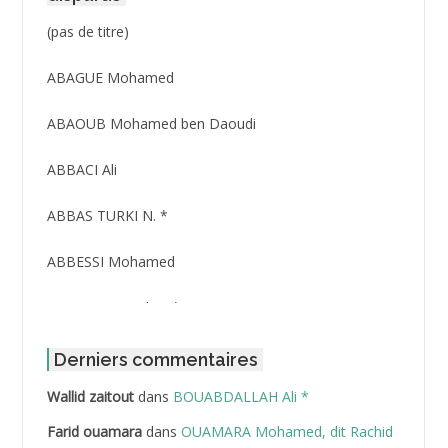
Post
(pas de titre)
ID
3416
ABAGUE Mohamed
ABAOUB Mohamed ben Daoudi
ABBACI Ali
ABBAS TURKI N. *
ABBESSI Mohamed
ABBOUR Azzedine *
ABDAT Amar
Derniers commentaires
Wallid zaitout
dans
BOUABDALLAH Ali *
ABDEDDAIM Hamid
Farid ouamara
dans
OUAMARA Mohamed, dit Rachid
ABDELAZIZ Mohamed