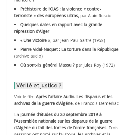
ADDAD
Préhistoire de l’OAS : la violence « contre-
terroriste » des européens ultras
, par Alain Ruscio
ADDALA Baghdad*
Quelques dates en rapport avec la grande
répression d’Alger
ADDALA Boualem*
« Une victoire »
, par Jean-Paul Sartre (1958)
ADDANE
Pierre Vidal-Naquet : La torture dans la République
(archive audio)
ADDECHE Rachid
Où sont-ils général Massu ?
par Jules Roy (1972)
ADDER Omar
Vérité et justice ?
ADELIOUAT Vve AIT SAADA
Voir le film
Après l’affaire Audin. Les disparus et les
archives de la guerre d’Algérie
, de François Demerliac.
ADJANI Khaled
La
journée d’études du 20 septembre 2019 à
ADJAOUT
l’Assemblée nationale sur les disparus de la guerre
d’Algérie du fait des forces de l’ordre françaises
. Trois
ADNI Mohamed Akli
sessions ont porté sur l’Histoire, les Archives et la