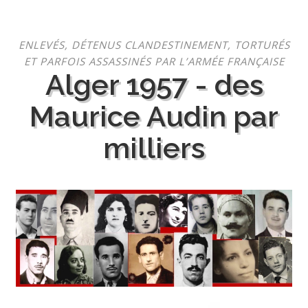
Aller
ENLEVÉS, DÉTENUS CLANDESTINEMENT, TORTURÉS
au
ET PARFOIS ASSASSINÉS PAR L’ARMÉE FRANÇAISE
contenu
Alger 1957 - des
Maurice Audin par
milliers