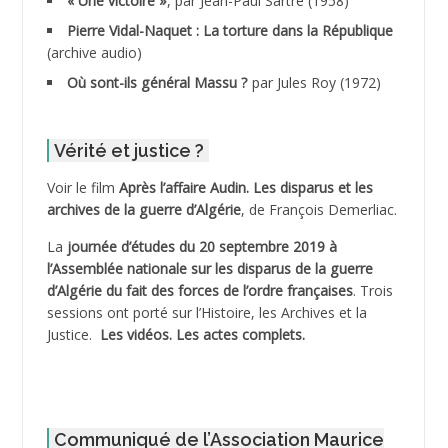
« Une victoire »
, par Jean-Paul Sartre (1958)
ADDANE
Pierre Vidal-Naquet : La torture dans la République
(archive audio)
ADDECHE Rachid
Où sont-ils général Massu ?
par Jules Roy (1972)
ADDER Omar
Vérité et justice ?
ADELIOUAT Vve AIT SAADA
Voir le film
Après l’affaire Audin. Les disparus et les
archives de la guerre d’Algérie
, de François Demerliac.
ADJANI Khaled
La
journée d’études du 20 septembre 2019 à
ADJAOUT
l’Assemblée nationale sur les disparus de la guerre
d’Algérie du fait des forces de l’ordre françaises
. Trois
ADNI Mohamed Akli
sessions ont porté sur l’Histoire, les Archives et la
Justice.
Les vidéos.
Les actes complets
.
ADOUL Arab *
AFLIAOU Mohamed *
Communiqué de l’Association Maurice
AGOULMINE