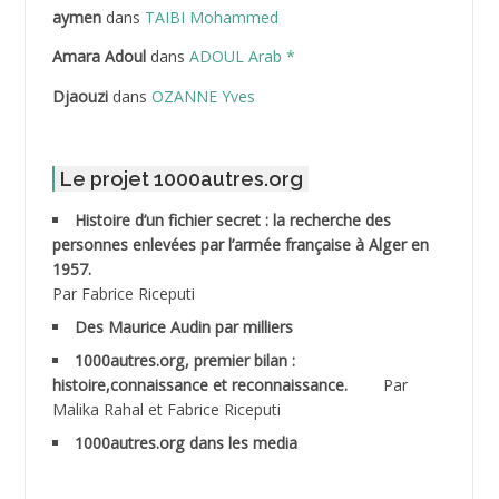
ABDELLAZIZ Mohamed Hamoud*
aymen
dans
TAIBI Mohammed
ABDELLI Mohamed
Amara Adoul
dans
ADOUL Arab *
Djaouzi
dans
OZANNE Yves
ABDELLI Mohamed *
ABDELMALEK Abdelaziz
Le projet 1000autres.org
ABDELMOUMENE Ahmed
Histoire d’un fichier secret : la recherche des
personnes enlevées par l’armée française à Alger en
ABDESMED Mohamed ben Kaddour
1957.
Par Fabrice Riceputi
ABDESSELAMI Kouider
Des Maurice Audin par milliers
1000autres.org, premier bilan :
ABDESSLEM Ahmed dit le Coiffeur
histoire,connaissance et reconnaissance.
Par
Malika Rahal et Fabrice Riceputi
ABDOUDOU
1000autres.org dans les media
ABIB Mohamed