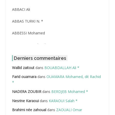
ABBACI Ali
ABBAS TURKI N. *
ABBESSI Mohamed
ABBOUR Azzedine *
ABDAT Amar
Derniers commentaires
Wallid zaitout
dans
BOUABDALLAH Ali *
ABDEDDAIM Hamid
Farid ouamara
dans
OUAMARA Mohamed, dit Rachid
ABDELAZIZ Mohamed
*
NADERA ZOUBIR
dans
BERDJEB Mohamed *
ABDELHAFID Lakhdar
Nesrine Karaoui
dans
KARAOUI Salah *
ABDELHOUHAB Haciba
Brahimi née zahoual
dans
ZAOUALI Omar