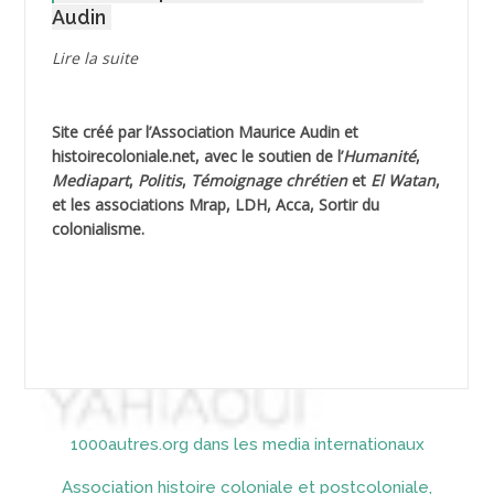
Audin
AGUIB Djaffar
Lire la suite
AGUIB Nouredine
Site créé par l’
Association Maurice Audin
et
AHLOUCHE Mabrouk *
histoirecoloniale.net
, avec le soutien de l’
Humanité
,
Mediapart
,
Politis
,
Témoignage
chrétien
et
El Watan
,
AIBLIED Ahmed
et les associations Mrap, LDH, Acca, Sortir du
colonialisme.
AIBOUD (ou AIBOUB) Ahmed
AIBOUD Abderrahmane *
AICH
AICHEKADRA Sid Ahmed
1000autres.org dans les media internationaux
AICI (ou AISSI) Laïd
Association histoire coloniale et postcoloniale,