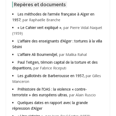
ABID Mohamed
Repères et documents
Les méthodes de l’armée française à Alger en
ABNOUN Salah
1957
, par Raphaëlle Branche
« Le Cahier vert expliqué »
, par Pierre Vidal-Naquet
ACHACHE M.*
(1959)
ACHLAF Ali
L’affaire des enseignants d’Alger : tortures à la villa
Sésini
ADALENE Tahar
L’affaire Ali Boumendjel
, par Malika Rahal
Paul Teitgen, témoin capital de la torture et des
ADALMI
disparitions,
par Fabrice Riceputi
ADANE Ramdane *
Les guillotinés de Barberousse en 1957,
par Gilles
Manceron
ADDAD
Préhistoire de l’OAS : la violence « contre-
terroriste » des européens ultras
, par Alain Ruscio
ADDALA Baghdad*
Quelques dates en rapport avec la grande
répression d’Alger
ADDALA Boualem*