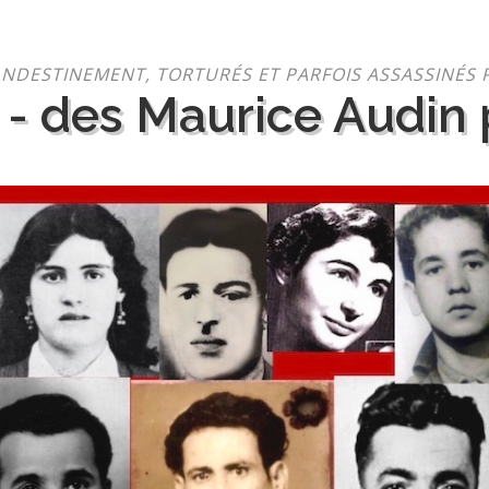
NDESTINEMENT, TORTURÉS ET PARFOIS ASSASSINÉS 
 - des Maurice Audin p