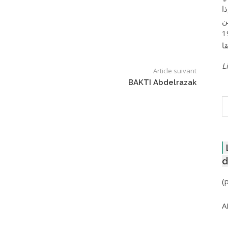
ا
ن
لعاصمة عام 1957
Li
Article suivant
BAKTI Abdelrazak
R
d
(
A