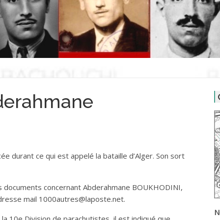
derahmane
e durant ce qui est appelé la bataille d’Alger. Son sort
 des documents concernant Abderahmane BOUKHODINI,
adresse mail 1000autres@laposte.net.
N
la 10e Division de parachutistes, il est indiqué que