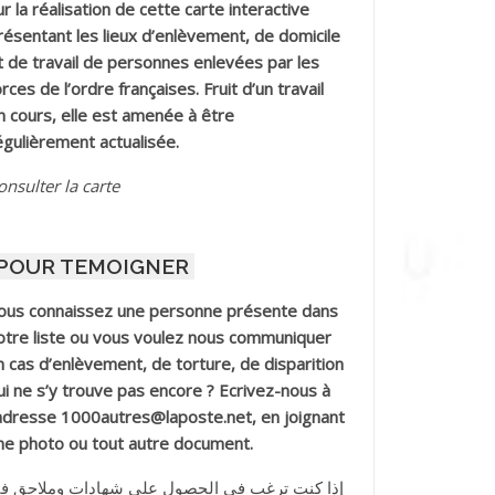
ur la réalisation de cette carte interactive
résentant les lieux d’enlèvement, de domicile
t de travail de personnes enlevées par les
orces de l’ordre françaises. Fruit d’un travail
n cours, elle est amenée à être
égulièrement actualisée.
onsulter la carte
POUR TEMOIGNER
ous connaissez une personne présente dans
otre liste ou vous voulez nous communiquer
n cas d’enlèvement, de torture, de disparition
ui ne s’y trouve pas encore ? Ecrivez-nous à
’adresse 1000autres@laposte.net, en joignant
ne photo ou tout autre document.
إذا كنت ترغب في الحصول على شهادات وملاحق ف