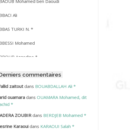
BAOUB Mohamed ben Daoudi
BBACI Ali
BBAS TURKI N. *
BBESSI Mohamed
BBOUR Azzedine *
BDAT Amar
Derniers commentaires
BDEDDAIM Hamid
allid zaitout
dans
BOUABDALLAH Ali *
arid ouamara
dans
OUAMARA Mohamed, dit
BDELAZIZ Mohamed
achid *
BDELHAFID Lakhdar
ADERA ZOUBIR
dans
BERDJEB Mohamed *
esrine Karaoui
dans
KARAOUI Salah *
BDELHOUHAB Haciba