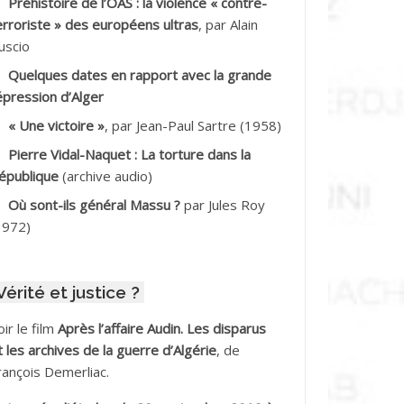
Préhistoire de l’OAS : la violence « contre-
DDALA Baghdad*
erroriste » des européens ultras
, par Alain
uscio
DDALA Boualem*
Quelques dates en rapport avec la grande
DDANE
épression d’Alger
« Une victoire »
, par Jean-Paul Sartre (1958)
DDECHE Rachid
Pierre Vidal-Naquet : La torture dans la
épublique
(archive audio)
DDER Omar *
Où sont-ils général Massu ?
par Jules Roy
DELIOUAT Vve AIT SAADA
1972)
DJANI Khaled
Vérité et justice ?
DJAOUT
oir le film
Après l’affaire Audin. Les disparus
DNI Mohamed Akli
t les archives de la guerre d’Algérie
, de
rançois Demerliac.
DOUL Arab *