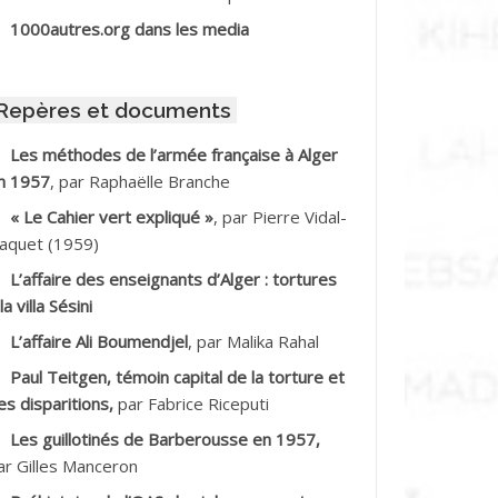
BIB Mohamed
1000autres.org dans les media
BID Mohamed
Repères et documents
BNOUN Salah *
Les méthodes de l’armée française à Alger
n 1957
, par Raphaëlle Branche
CHACHE M.*
« Le Cahier vert expliqué »
, par Pierre Vidal-
CHLAF Ali
aquet (1959)
L’affaire des enseignants d’Alger : tortures
DALENE Tahar
la villa Sésini
L’affaire Ali Boumendjel
, par Malika Rahal
DALMI
Paul Teitgen, témoin capital de la torture et
DANE Ramdane *
es disparitions,
par Fabrice Riceputi
Les guillotinés de Barberousse en 1957,
DDAD
ar Gilles Manceron