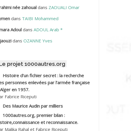
rahimi née zahoual
dans
ZAOUALI Omar
BDELLAZIZ Mohamed Hamoud*
ymen
dans
TAIBI Mohammed
BDELLI Mohamed
mara Adoul
dans
ADOUL Arab *
BDELLI Mohamed *
jaouzi
dans
OZANNE Yves
BDELMALEK Abdelaziz
Le projet 1000autres.org
BDELMOUMENE Ahmed
Histoire d’un fichier secret : la recherche
BDESMED Mohamed ben Kaddour
es personnes enlevées par l’armée française
 Alger en 1957.
BDESSELAMI Kouider
ar Fabrice Riceputi
Des Maurice Audin par milliers
BDESSLEM Ahmed dit le Coiffeur
1000autres.org, premier bilan :
istoire,connaissance et reconnaissance.
BDOUDOU
ar Malika Rahal et Fabrice Riceputi