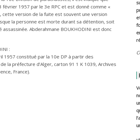
s
février 1957 par le 3e RPC et est donné comme «
p
s, cette version de la fuite est souvent une version
e
rsque la personne est morte durant sa détention, soit
f
 a été assassinée. Abderahmane BOUKHODINI est donc
e
r
NI :
C
il 1957 constitué par la 10e DP à partir des
de la préfecture d’Alger, carton 91 1 K 1039, Archives
ence, France).
V
n
u
q
l
u
ي