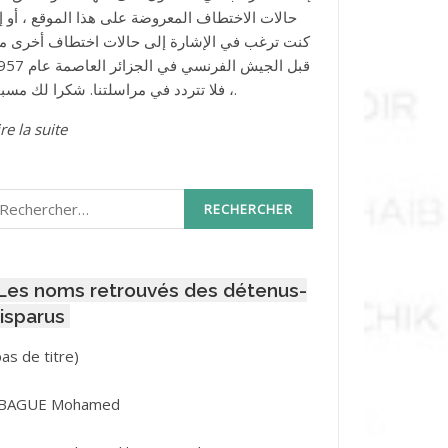
حالات الاختطاف المعروضة على هذا الموقع ، أو إذ
كنت ترغب في الإشارة إلى حالات اختطاف أخرى م
قبل الجيش الفرنسي في الجزائر ا
، فلا تتردد في مراسلتنا. شكرا لك مسبقا.
re la suite
echercher :
Les noms retrouvés des détenus-
isparus
Post
pas de titre)
ID
3416
BAGUE Mohamed