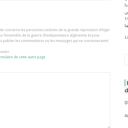
ا
ن
لعاصمة عام 1957
e site concerne les personnes victimes de la grande répression d’Alger
our l’ensemble de la guerre d’indépendance algérienne et pour
Li
ons publier les commentaires ou les messages qui ne concerneraient
basez.
R
rmulaire de cette autre page
d
(
A