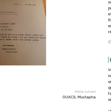
s
p
e
f
e
r
C
V
n
u
q
Article suivant
l
OUACIL Mustapha
u
ي