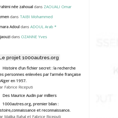
rahimi née zahoual
dans
ZAOUALI Omar
BDELLAZIZ Mohamed Hamoud*
ymen
dans
TAIBI Mohammed
BDELLI Mohamed
mara Adoul
dans
ADOUL Arab *
BDELLI Mohamed *
jaouzi
dans
OZANNE Yves
BDELMALEK Abdelaziz
Le projet 1000autres.org
BDELMOUMENE Ahmed
Histoire d’un fichier secret : la recherche
BDESMED Mohamed ben Kaddour
es personnes enlevées par l’armée française
 Alger en 1957.
BDESSELAMI Kouider
ar Fabrice Riceputi
Des Maurice Audin par milliers
BDESSLEM Ahmed dit le Coiffeur
1000autres.org, premier bilan :
istoire,connaissance et reconnaissance.
BDOUDOU
ar Malika Rahal et Fabrice Riceputi