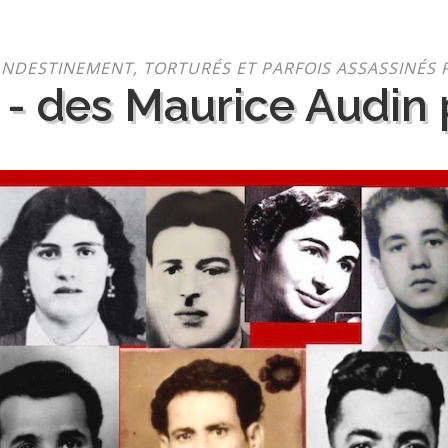
NDESTINEMENT, TORTURÉS ET PARFOIS ASSASSINÉS 
 - des Maurice Audin p