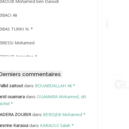
BAOUB Mohamed ben Daoudi
BBACI Ali
BBAS TURKI N. *
BBESSI Mohamed
BBOUR Azzedine *
BDAT Amar
Derniers commentaires
BDEDDAIM Hamid
allid zaitout
dans
BOUABDALLAH Ali *
arid ouamara
dans
OUAMARA Mohamed, dit
BDELAZIZ Mohamed
achid *
BDELHAFID Lakhdar
ADERA ZOUBIR
dans
BERDJEB Mohamed *
esrine Karaoui
dans
KARAOUI Salah *
BDELHOUHAB Haciba