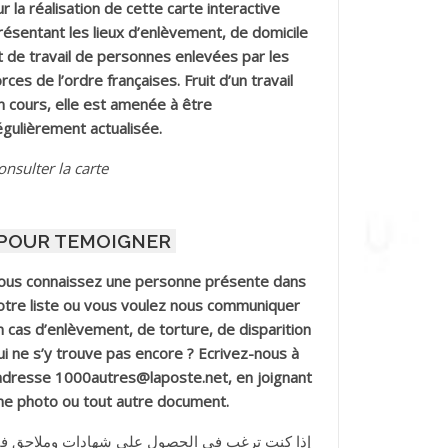
ur la réalisation de cette carte interactive
résentant les lieux d’enlèvement, de domicile
t de travail de personnes enlevées par les
orces de l’ordre françaises. Fruit d’un travail
n cours, elle est amenée à être
égulièrement actualisée.
onsulter la carte
POUR TEMOIGNER
ous connaissez une personne présente dans
otre liste ou vous voulez nous communiquer
n cas d’enlèvement, de torture, de disparition
ui ne s’y trouve pas encore ? Ecrivez-nous à
’adresse 1000autres@laposte.net, en joignant
ne photo ou tout autre document.
إذا كنت ترغب في الحصول على شهادات وملاحق ف