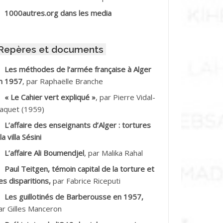
BIB Mohamed
1000autres.org dans les media
BID Mohamed
Repères et documents
BNOUN Salah
Les méthodes de l’armée française à Alger
n 1957
, par Raphaëlle Branche
CHACHE M.*
« Le Cahier vert expliqué »
, par Pierre Vidal-
CHLAF Ali
aquet (1959)
L’affaire des enseignants d’Alger : tortures
DALENE Tahar
la villa Sésini
L’affaire Ali Boumendjel
, par Malika Rahal
DALMI
Paul Teitgen, témoin capital de la torture et
DANE Ramdane *
es disparitions,
par Fabrice Riceputi
Les guillotinés de Barberousse en 1957,
DDAD
ar Gilles Manceron