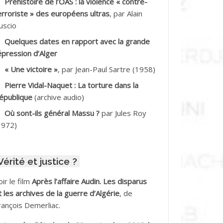
Préhistoire de l’OAS : la violence « contre-
DDALA Baghdad*
erroriste » des européens ultras
, par Alain
uscio
DDALA Boualem*
Quelques dates en rapport avec la grande
DDANE
épression d’Alger
« Une victoire »
, par Jean-Paul Sartre (1958)
DDECHE Rachid
Pierre Vidal-Naquet : La torture dans la
épublique
(archive audio)
DDER Omar
Où sont-ils général Massu ?
par Jules Roy
DELIOUAT Vve AIT SAADA
1972)
DJANI Khaled
Vérité et justice ?
DJAOUT
oir le film
Après l’affaire Audin. Les disparus
DNI Mohamed Akli
t les archives de la guerre d’Algérie
, de
rançois Demerliac.
DOUL Arab *