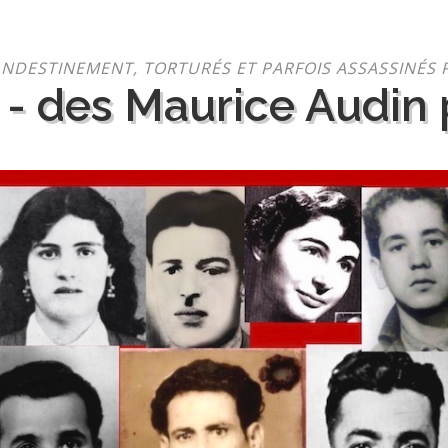
NDESTINEMENT, TORTURÉS ET PARFOIS ASSASSINÉS 
 - des Maurice Audin p