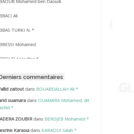
BAOUB Mohamed ben Daoudi
BBACI Ali
BBAS TURKI N. *
BBESSI Mohamed
BBOUR Azzedine *
BDAT Amar
Derniers commentaires
BDEDDAIM Hamid
allid zaitout
dans
BOUABDALLAH Ali *
arid ouamara
dans
OUAMARA Mohamed, dit
BDELAZIZ Mohamed
achid *
BDELHAFID Lakhdar
ADERA ZOUBIR
dans
BERDJEB Mohamed *
esrine Karaoui
dans
KARAOUI Salah *
BDELHOUHAB Haciba