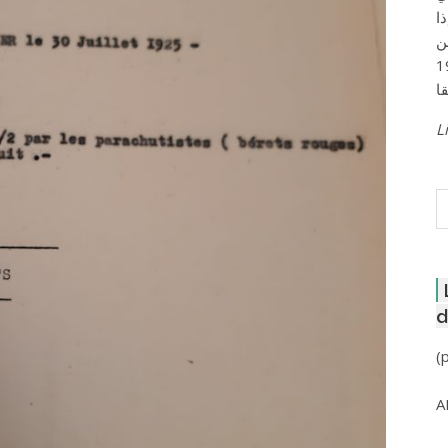
ا
ن
لعاصمة عام 1957
Li
R
d
(
A