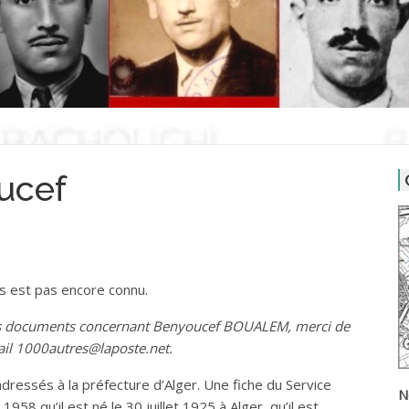
ucef
us est pas encore connu.
des documents concernant Benyoucef BOUALEM, merci de
ail 1000autres@laposte.net.
dressés à la préfecture d’Alger. Une fiche du Service
N
1958 qu’il est né le 30 juillet 1925 à Alger, qu’il est