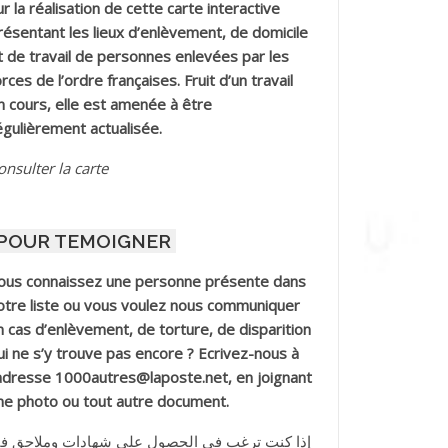
ur la réalisation de cette carte interactive
résentant les lieux d’enlèvement, de domicile
t de travail de personnes enlevées par les
orces de l’ordre françaises. Fruit d’un travail
n cours, elle est amenée à être
égulièrement actualisée.
onsulter la carte
POUR TEMOIGNER
ous connaissez une personne présente dans
otre liste ou vous voulez nous communiquer
n cas d’enlèvement, de torture, de disparition
ui ne s’y trouve pas encore ? Ecrivez-nous à
’adresse 1000autres@laposte.net, en joignant
ne photo ou tout autre document.
إذا كنت ترغب في الحصول على شهادات وملاحق ف