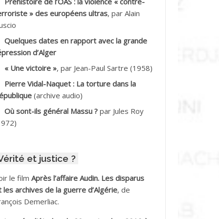
Préhistoire de l’OAS : la violence « contre-
DDALA Baghdad*
erroriste » des européens ultras
, par Alain
uscio
DDALA Boualem*
Quelques dates en rapport avec la grande
DDANE
épression d’Alger
« Une victoire »
, par Jean-Paul Sartre (1958)
DDECHE Rachid
Pierre Vidal-Naquet : La torture dans la
épublique
(archive audio)
DDER Omar
Où sont-ils général Massu ?
par Jules Roy
DELIOUAT Vve AIT SAADA
1972)
DJANI Khaled
Vérité et justice ?
DJAOUT
oir le film
Après l’affaire Audin. Les disparus
DNI Mohamed Akli
t les archives de la guerre d’Algérie
, de
rançois Demerliac.
DOUL Arab *