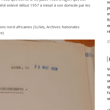
s
 a été enlevé début 1957 à minuit à son domicile par les
p
e
f
e
ons nord-africaines (SLNA), Archives Nationales
r
ce)
C
V
n
u
q
l
u
ي