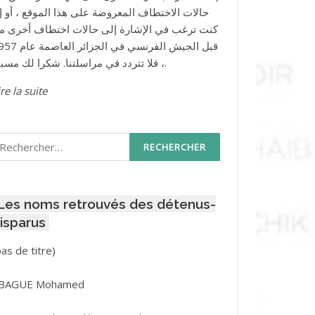
حالات الاختطاف المعروضة على هذا الموقع ، أو إذ
كنت ترغب في الإشارة إلى حالات اختطاف أخرى م
قبل الجيش الفرنسي في الجزائر ا
، فلا تتردد في مراسلتنا. شكرا لك مسبقا.
re la suite
echercher :
Les noms retrouvés des détenus-
isparus
Post
pas de titre)
ID
3416
BAGUE Mohamed