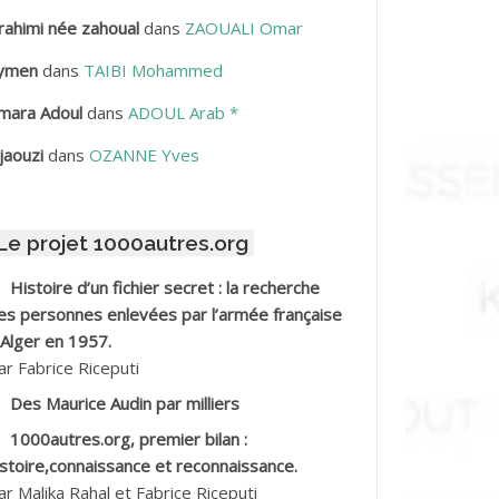
rahimi née zahoual
dans
ZAOUALI Omar
BDELLAZIZ Mohamed Hamoud*
ymen
dans
TAIBI Mohammed
BDELLI Mohamed
mara Adoul
dans
ADOUL Arab *
BDELLI Mohamed *
jaouzi
dans
OZANNE Yves
BDELMALEK Abdelaziz
Le projet 1000autres.org
BDELMOUMENE Ahmed
Histoire d’un fichier secret : la recherche
BDESMED Mohamed ben Kaddour
es personnes enlevées par l’armée française
 Alger en 1957.
BDESSELAMI Kouider
ar Fabrice Riceputi
Des Maurice Audin par milliers
BDESSLEM Ahmed dit le Coiffeur
1000autres.org, premier bilan :
istoire,connaissance et reconnaissance.
BDOUDOU
ar Malika Rahal et Fabrice Riceputi