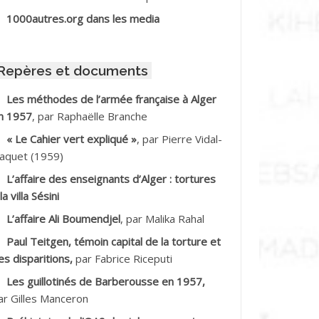
BIB Mohamed
1000autres.org dans les media
BID Mohamed
Repères et documents
BNOUN Salah
Les méthodes de l’armée française à Alger
n 1957
, par Raphaëlle Branche
CHACHE M.*
« Le Cahier vert expliqué »
, par Pierre Vidal-
CHLAF Ali
aquet (1959)
L’affaire des enseignants d’Alger : tortures
DALENE Tahar
la villa Sésini
L’affaire Ali Boumendjel
, par Malika Rahal
DALMI
Paul Teitgen, témoin capital de la torture et
DANE Ramdane *
es disparitions,
par Fabrice Riceputi
Les guillotinés de Barberousse en 1957,
DDAD
ar Gilles Manceron