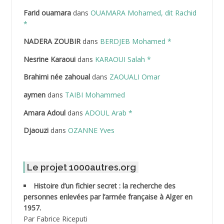
Farid ouamara
dans
OUAMARA Mohamed, dit Rachid
ABDELAZIZ Mohamed
*
NADERA ZOUBIR
dans
BERDJEB Mohamed *
ABDELHAFID Lakhdar
Nesrine Karaoui
dans
KARAOUI Salah *
ABDELHOUHAB Haciba
Brahimi née zahoual
dans
ZAOUALI Omar
ABDELLAZIZ Mohamed Hamoud*
aymen
dans
TAIBI Mohammed
ABDELLI Mohamed
Amara Adoul
dans
ADOUL Arab *
Djaouzi
dans
OZANNE Yves
ABDELLI Mohamed *
ABDELMALEK Abdelaziz
Le projet 1000autres.org
ABDELMOUMENE Ahmed
Histoire d’un fichier secret : la recherche des
personnes enlevées par l’armée française à Alger en
ABDESMED Mohamed ben Kaddour
1957.
Par Fabrice Riceputi