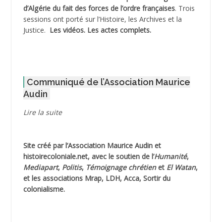
d’Algérie du fait des forces de l’ordre françaises
. Trois
ADNI Mohamed Akli
sessions ont porté sur l’Histoire, les Archives et la
Justice.
Les vidéos.
Les actes complets
.
ADOUL Arab *
AFLIAOU Mohamed *
Communiqué de l’Association Maurice
AGOULMINE
Audin
AGUIB Djaffar
Lire la suite
AGUIB Nouredine
Site créé par l’
Association Maurice Audin
et
AHLOUCHE Mabrouk *
histoirecoloniale.net
, avec le soutien de l’
Humanité
,
Mediapart
,
Politis
,
Témoignage
chrétien
et
El Watan
,
AIBLIED Ahmed
et les associations Mrap, LDH, Acca, Sortir du
colonialisme.
AIBOUD Abderrahmane *
AIBOUD Ahmed