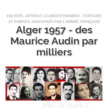
Aller
ENLEVÉS, DÉTENUS CLANDESTINEMENT, TORTURÉS
au
ET PARFOIS ASSASSINÉS PAR L’ARMÉE FRANÇAISE
contenu
Alger 1957 - des
Maurice Audin par
milliers