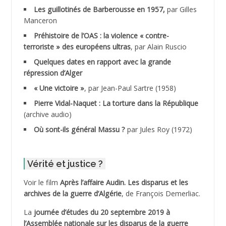
ADANE Ramdane *
Les guillotinés de Barberousse en 1957,
par Gilles
Manceron
ADDAD
Préhistoire de l’OAS : la violence « contre-
terroriste » des européens ultras
, par Alain Ruscio
ADDALA Baghdad*
Quelques dates en rapport avec la grande
répression d’Alger
ADDALA Boualem*
« Une victoire »
, par Jean-Paul Sartre (1958)
ADDANE
Pierre Vidal-Naquet : La torture dans la République
(archive audio)
ADDECHE Rachid
Où sont-ils général Massu ?
par Jules Roy (1972)
ADDER Omar
Vérité et justice ?
ADELIOUAT Vve AIT SAADA
Voir le film
Après l’affaire Audin. Les disparus et les
archives de la guerre d’Algérie
, de François Demerliac.
ADJANI Khaled
La
journée d’études du 20 septembre 2019 à
ADJAOUT
l’Assemblée nationale sur les disparus de la guerre