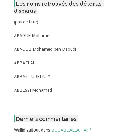
Les noms retrouvés des détenus-
disparus
Post
(pas de titre)
ID
3416
ABAGUE Mohamed
ABAOUB Mohamed ben Daoudi
ABBACI Ali
ABBAS TURKI N. *
ABBESSI Mohamed
ABBOUR Azzedine *
ABDAT Amar
Derniers commentaires
Wallid zaitout
dans
BOUABDALLAH Ali *
ABDEDDAIM Hamid