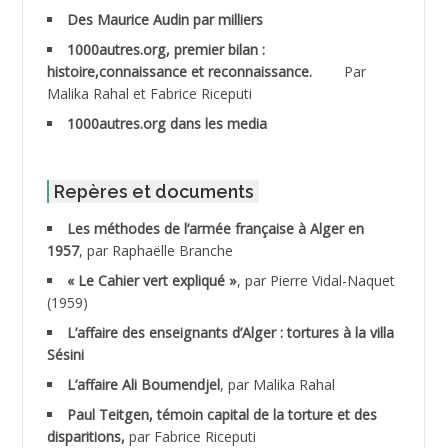
ABDESSELAMI Kouider
Des Maurice Audin par milliers
1000autres.org, premier bilan :
ABDESSLEM Ahmed dit le Coiffeur
histoire,connaissance et reconnaissance.
Par
Malika Rahal et Fabrice Riceputi
ABDOUDOU
1000autres.org dans les media
ABIB Mohamed
ABID Mohamed
Repères et documents
Les méthodes de l’armée française à Alger en
ABNOUN Salah
1957
, par Raphaëlle Branche
« Le Cahier vert expliqué »
, par Pierre Vidal-Naquet
ACHACHE M.*
(1959)
ACHLAF Ali
L’affaire des enseignants d’Alger : tortures à la villa
Sésini
ADALENE Tahar
L’affaire Ali Boumendjel
, par Malika Rahal
Paul Teitgen, témoin capital de la torture et des
ADALMI
disparitions,
par Fabrice Riceputi