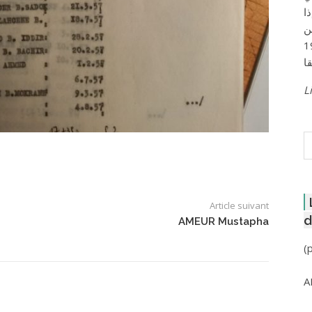
ا
ن
لعاصمة عام 1957
Li
R
Article suivant
d
AMEUR Mustapha
(
A