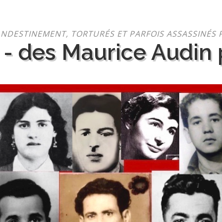
NDESTINEMENT, TORTURÉS ET PARFOIS ASSASSINÉS 
 - des Maurice Audin p