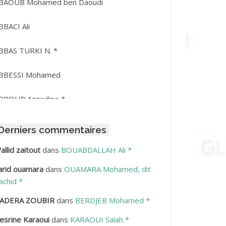
BAOUB Mohamed ben Daoudi
BBACI Ali
BBAS TURKI N. *
BBESSI Mohamed
BBOUR Azzedine *
BDAT Amar
Derniers commentaires
BDEDDAIM Hamid
allid zaitout
dans
BOUABDALLAH Ali *
arid ouamara
dans
OUAMARA Mohamed, dit
BDELAZIZ Mohamed
achid *
BDELHAFID Lakhdar
ADERA ZOUBIR
dans
BERDJEB Mohamed *
esrine Karaoui
dans
KARAOUI Salah *
BDELHOUHAB Haciba