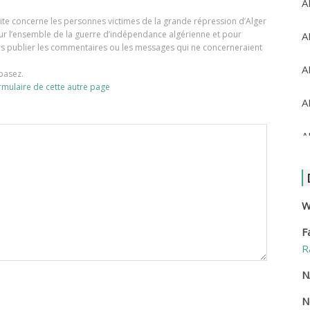
A
e site concerne les personnes victimes de la grande répression d’Alger
our l’ensemble de la guerre d’indépendance algérienne et pour
A
ons publier les commentaires ou les messages qui ne concerneraient
A
basez.
rmulaire de cette autre page
A
A
A
A
W
F
A
R
A
N
N
A