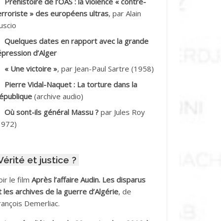
Préhistoire de l’OAS : la violence « contre-
DDALA Baghdad*
erroriste » des européens ultras
, par Alain
uscio
DDALA Boualem*
Quelques dates en rapport avec la grande
DDANE
épression d’Alger
« Une victoire »
, par Jean-Paul Sartre (1958)
DDECHE Rachid
Pierre Vidal-Naquet : La torture dans la
épublique
(archive audio)
DDER Omar *
Où sont-ils général Massu ?
par Jules Roy
DELIOUAT Vve AIT SAADA
1972)
DJANI Khaled
Vérité et justice ?
DJAOUT
oir le film
Après l’affaire Audin. Les disparus
DNI Mohamed Akli
t les archives de la guerre d’Algérie
, de
rançois Demerliac.
DOUL Arab *