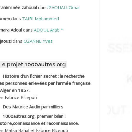
rahimi née zahoual
dans
ZAOUALI Omar
BDELLAZIZ Mohamed Hamoud*
ymen
dans
TAIBI Mohammed
BDELLI Mohamed
mara Adoul
dans
ADOUL Arab *
BDELLI Mohamed *
jaouzi
dans
OZANNE Yves
BDELMALEK Abdelaziz
Le projet 1000autres.org
BDELMOUMENE Ahmed
Histoire d’un fichier secret : la recherche
BDESMED Mohamed ben Kaddour
es personnes enlevées par l’armée française
 Alger en 1957.
BDESSELAMI Kouider
ar Fabrice Riceputi
Des Maurice Audin par milliers
BDESSLEM Ahmed dit le Coiffeur
1000autres.org, premier bilan :
istoire,connaissance et reconnaissance.
BDOUDOU
ar Malika Rahal et Fabrice Riceputi