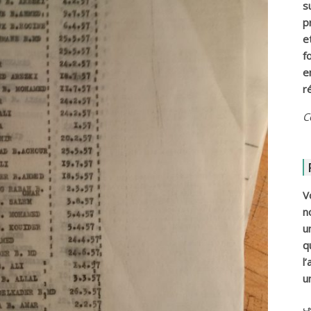
s
p
e
f
e
r
C
V
n
u
q
l
u
ي