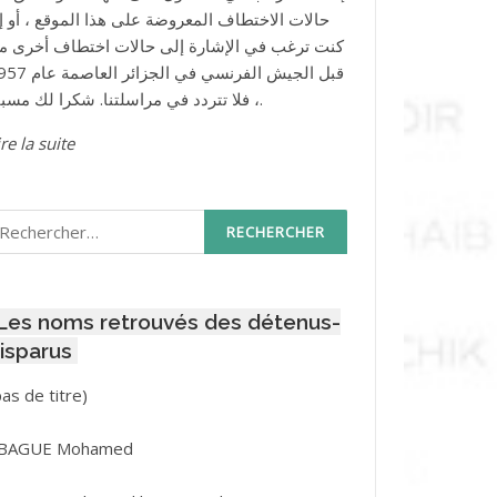
حالات الاختطاف المعروضة على هذا الموقع ، أو إذ
كنت ترغب في الإشارة إلى حالات اختطاف أخرى م
قبل الجيش الفرنسي في الجزائر ا
، فلا تتردد في مراسلتنا. شكرا لك مسبقا.
re la suite
echercher :
Les noms retrouvés des détenus-
isparus
Post
pas de titre)
ID
3416
BAGUE Mohamed