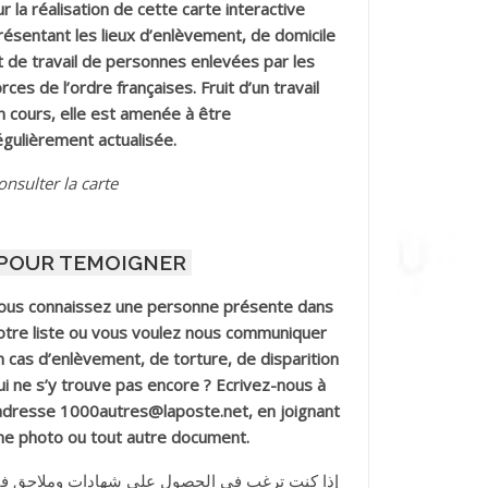
ur la réalisation de cette carte interactive
résentant les lieux d’enlèvement, de domicile
t de travail de personnes enlevées par les
orces de l’ordre françaises. Fruit d’un travail
n cours, elle est amenée à être
égulièrement actualisée.
onsulter la carte
POUR TEMOIGNER
ous connaissez une personne présente dans
otre liste ou vous voulez nous communiquer
n cas d’enlèvement, de torture, de disparition
ui ne s’y trouve pas encore ? Ecrivez-nous à
’adresse 1000autres@laposte.net, en joignant
ne photo ou tout autre document.
إذا كنت ترغب في الحصول على شهادات وملاحق ف