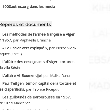
BIB Mohamed
1000autres.org dans les media
BID Mohamed
Repères et documents
BNOUN Salah
Les méthodes de l’armée française à Alger
n 1957
, par Raphaëlle Branche
CHACHE M.*
« Le Cahier vert expliqué »
, par Pierre Vidal-
CHLAF Ali
aquet (1959)
L’affaire des enseignants d’Alger : tortures
DALENE Tahar
la villa Sésini
L’affaire Ali Boumendjel
, par Malika Rahal
DALMI
Paul Teitgen, témoin capital de la torture et
DANE Ramdane *
es disparitions,
par Fabrice Riceputi
Les guillotinés de Barberousse en 1957,
DDAD
ar Gilles Manceron