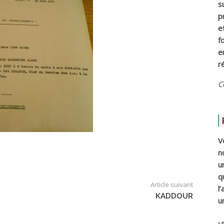
s
p
e
f
e
r
C
V
n
u
q
Article suivant
l
KADDOUR
u
ي