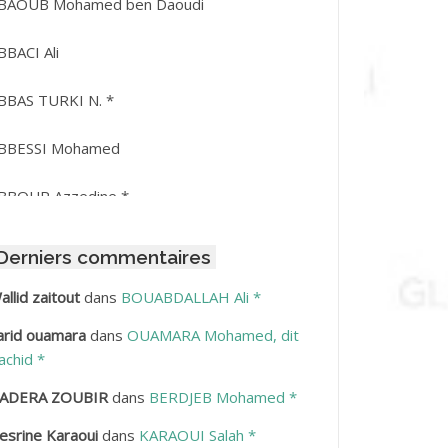
BAOUB Mohamed ben Daoudi
BBACI Ali
BBAS TURKI N. *
BBESSI Mohamed
BBOUR Azzedine *
BDAT Amar
Derniers commentaires
BDEDDAIM Hamid
allid zaitout
dans
BOUABDALLAH Ali *
arid ouamara
dans
OUAMARA Mohamed, dit
BDELAZIZ Mohamed
achid *
BDELHAFID Lakhdar
ADERA ZOUBIR
dans
BERDJEB Mohamed *
esrine Karaoui
dans
KARAOUI Salah *
BDELHOUHAB Haciba