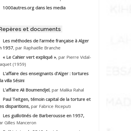
BIB Mohamed
1000autres.org dans les media
BID Mohamed
Repères et documents
BNOUN Salah
Les méthodes de l’armée française à Alger
n 1957
, par Raphaëlle Branche
CHACHE M.*
« Le Cahier vert expliqué »
, par Pierre Vidal-
CHLAF Ali
aquet (1959)
L’affaire des enseignants d’Alger : tortures
DALENE Tahar
la villa Sésini
L’affaire Ali Boumendjel
, par Malika Rahal
DALMI
Paul Teitgen, témoin capital de la torture et
DANE Ramdane *
es disparitions,
par Fabrice Riceputi
Les guillotinés de Barberousse en 1957,
DDAD
ar Gilles Manceron