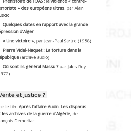
Préhistoire de l’OAS : la violence « contre-
DDALA Baghdad*
erroriste » des européens ultras
, par Alain
uscio
DDALA Boualem*
Quelques dates en rapport avec la grande
DDANE
épression d’Alger
« Une victoire »
, par Jean-Paul Sartre (1958)
DDECHE Rachid
Pierre Vidal-Naquet : La torture dans la
épublique
(archive audio)
DDER Omar
Où sont-ils général Massu ?
par Jules Roy
DELIOUAT Vve AIT SAADA
1972)
DJANI Khaled
Vérité et justice ?
DJAOUT
oir le film
Après l’affaire Audin. Les disparus
DNI Mohamed Akli
t les archives de la guerre d’Algérie
, de
rançois Demerliac.
DOUL Arab *