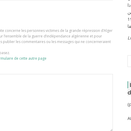
ا
ن
لعاصمة عام 1957
e site concerne les personnes victimes de la grande répression d’Alger
our l’ensemble de la guerre d’indépendance algérienne et pour
Li
ons publier les commentaires ou les messages qui ne concerneraient
basez.
R
rmulaire de cette autre page
d
(
A