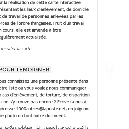
ur la réalisation de cette carte interactive
résentant les lieux d’enlèvement, de domicile
t de travail de personnes enlevées par les
orces de l’ordre françaises. Fruit d’un travail
n cours, elle est amenée à être
égulièrement actualisée.
onsulter la carte
POUR TEMOIGNER
ous connaissez une personne présente dans
otre liste ou vous voulez nous communiquer
n cas d’enlèvement, de torture, de disparition
ui ne s’y trouve pas encore ? Ecrivez-nous à
’adresse 1000autres@laposte.net, en joignant
ne photo ou tout autre document.
إذا كنت ترغب في الحصول على شهادات وملاحق ف