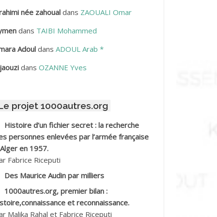
rahimi née zahoual
dans
ZAOUALI Omar
BDELLAZIZ Mohamed Hamoud*
ymen
dans
TAIBI Mohammed
BDELLI Mohamed
mara Adoul
dans
ADOUL Arab *
BDELLI Mohamed *
jaouzi
dans
OZANNE Yves
BDELMALEK Abdelaziz
Le projet 1000autres.org
BDELMOUMENE Ahmed
Histoire d’un fichier secret : la recherche
BDESMED Mohamed ben Kaddour
es personnes enlevées par l’armée française
 Alger en 1957.
BDESSELAMI Kouider
ar Fabrice Riceputi
Des Maurice Audin par milliers
BDESSLEM Ahmed dit le Coiffeur
1000autres.org, premier bilan :
istoire,connaissance et reconnaissance.
BDOUDOU
ar Malika Rahal et Fabrice Riceputi