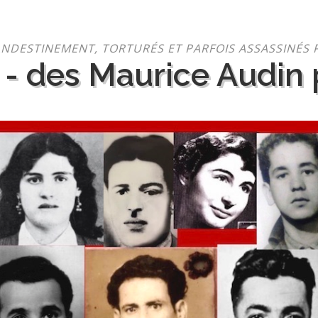
NDESTINEMENT, TORTURÉS ET PARFOIS ASSASSINÉS 
 - des Maurice Audin p