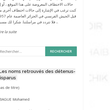
حالات الاختطاف المعروضة على هذا الموقع ، أو إذ
كنت ترغب في الإشارة إلى حالات اختطاف أخرى م
قبل الجيش الفرنسي في الجزائر ا
، فلا تتردد في مراسلتنا. شكرا لك مسبقا.
re la suite
echercher :
Les noms retrouvés des détenus-
isparus
Post
pas de titre)
ID
3416
BAGUE Mohamed