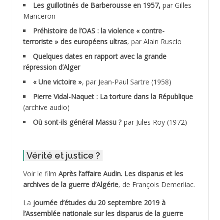
ADANE Ramdane *
Les guillotinés de Barberousse en 1957,
par Gilles
Manceron
ADDAD
Préhistoire de l’OAS : la violence « contre-
terroriste » des européens ultras
, par Alain Ruscio
ADDALA Baghdad*
Quelques dates en rapport avec la grande
répression d’Alger
ADDALA Boualem*
« Une victoire »
, par Jean-Paul Sartre (1958)
ADDANE
Pierre Vidal-Naquet : La torture dans la République
(archive audio)
ADDECHE Rachid
Où sont-ils général Massu ?
par Jules Roy (1972)
ADDER Omar *
Vérité et justice ?
ADELIOUAT Vve AIT SAADA
Voir le film
Après l’affaire Audin. Les disparus et les
archives de la guerre d’Algérie
, de François Demerliac.
ADJANI Khaled
La
journée d’études du 20 septembre 2019 à
ADJAOUT
l’Assemblée nationale sur les disparus de la guerre