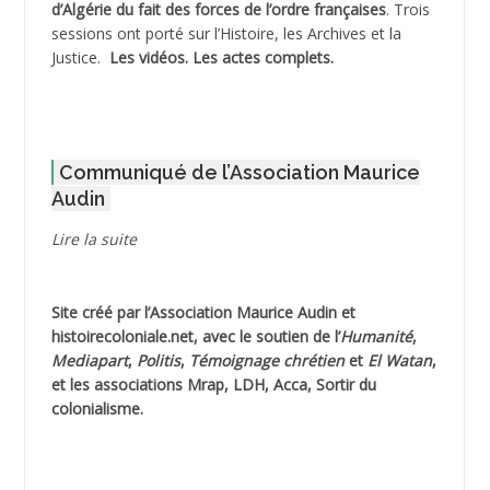
d’Algérie du fait des forces de l’ordre françaises
. Trois
ADNI Mohamed Akli
sessions ont porté sur l’Histoire, les Archives et la
Justice.
Les vidéos.
Les actes complets
.
ADOUL Arab *
AFLIAOU Mohamed *
Communiqué de l’Association Maurice
AGOULMINE
Audin
AGUIB Djaffar
Lire la suite
AGUIB Nouredine
Site créé par l’
Association Maurice Audin
et
AHLOUCHE Mabrouk *
histoirecoloniale.net
, avec le soutien de l’
Humanité
,
Mediapart
,
Politis
,
Témoignage
chrétien
et
El Watan
,
AIBLIED Ahmed
et les associations Mrap, LDH, Acca, Sortir du
colonialisme.
AIBOUD Abderrahmane *
AIBOUD Ahmed