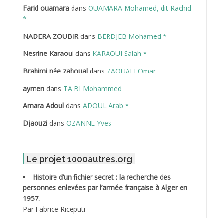
Farid ouamara
dans
OUAMARA Mohamed, dit Rachid
ABDELAZIZ Mohamed
*
NADERA ZOUBIR
dans
BERDJEB Mohamed *
ABDELHAFID Lakhdar
Nesrine Karaoui
dans
KARAOUI Salah *
ABDELHOUHAB Haciba
Brahimi née zahoual
dans
ZAOUALI Omar
ABDELLAZIZ Mohamed Hamoud*
aymen
dans
TAIBI Mohammed
ABDELLI Mohamed
Amara Adoul
dans
ADOUL Arab *
Djaouzi
dans
OZANNE Yves
ABDELLI Mohamed *
ABDELMALEK Abdelaziz
Le projet 1000autres.org
ABDELMOUMENE Ahmed
Histoire d’un fichier secret : la recherche des
personnes enlevées par l’armée française à Alger en
ABDESMED Mohamed ben Kaddour
1957.
Par Fabrice Riceputi
ABDESSELAMI Kouider