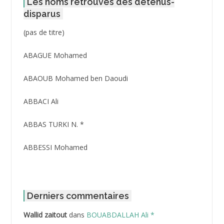
Les noms retrouvés des détenus-
disparus
Post
(pas de titre)
ID
3416
ABAGUE Mohamed
ABAOUB Mohamed ben Daoudi
ABBACI Ali
ABBAS TURKI N. *
ABBESSI Mohamed
ABBOUR Azzedine *
ABDAT Amar
Derniers commentaires
Wallid zaitout
dans
BOUABDALLAH Ali *
ABDEDDAIM Hamid