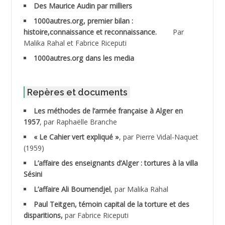
Des Maurice Audin par milliers
1000autres.org, premier bilan :
ABDESSLEM Ahmed dit le Coiffeur
histoire,connaissance et reconnaissance.
Par
Malika Rahal et Fabrice Riceputi
ABDOUDOU
1000autres.org dans les media
ABIB Mohamed
ABID Mohamed
Repères et documents
Les méthodes de l’armée française à Alger en
ABNOUN Salah
1957
, par Raphaëlle Branche
« Le Cahier vert expliqué »
, par Pierre Vidal-Naquet
ACHACHE M.*
(1959)
ACHLAF Ali
L’affaire des enseignants d’Alger : tortures à la villa
Sésini
ADALENE Tahar
L’affaire Ali Boumendjel
, par Malika Rahal
Paul Teitgen, témoin capital de la torture et des
ADALMI
disparitions,
par Fabrice Riceputi