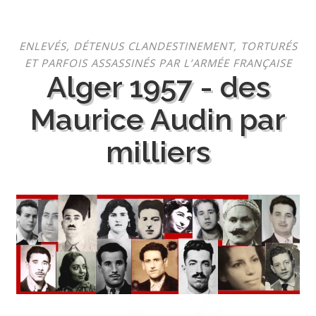
Aller
ENLEVÉS, DÉTENUS CLANDESTINEMENT, TORTURÉS
au
ET PARFOIS ASSASSINÉS PAR L’ARMÉE FRANÇAISE
contenu
Alger 1957 - des
Maurice Audin par
milliers