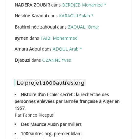
NADERA ZOUBIR
dans
BERDJEB Mohamed *
ABDELHAFID Lakhdar
Nesrine Karaoui
dans
KARAOUI Salah *
ABDELHOUHAB Haciba
Brahimi née zahoual
dans
ZAOUALI Omar
ABDELLAZIZ Mohamed Hamoud*
aymen
dans
TAIBI Mohammed
ABDELLI Mohamed
Amara Adoul
dans
ADOUL Arab *
Djaouzi
dans
OZANNE Yves
ABDELLI Mohamed *
ABDELMALEK Abdelaziz
Le projet 1000autres.org
ABDELMOUMENE Ahmed
Histoire d’un fichier secret : la recherche des
personnes enlevées par l’armée française à Alger en
ABDESMED Mohamed ben Kaddour
1957.
Par Fabrice Riceputi
ABDESSELAMI Kouider
Des Maurice Audin par milliers
1000autres.org, premier bilan :
ABDESSLEM Ahmed dit le Coiffeur