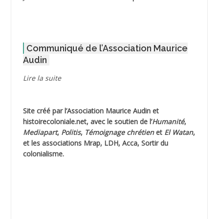
ADOUL Arab *
AFLIAOU Mohamed *
Communiqué de l’Association Maurice
AGOULMINE
Audin
AGUIB Djaffar
Lire la suite
AGUIB Nouredine
Site créé par l’
Association Maurice Audin
et
AHLOUCHE Mabrouk *
histoirecoloniale.net
, avec le soutien de l’
Humanité
,
Mediapart
,
Politis
,
Témoignage
chrétien
et
El Watan
,
AIBLIED Ahmed
et les associations Mrap, LDH, Acca, Sortir du
colonialisme.
AIBOUD Abderrahmane *
AIBOUD Ahmed
AICH