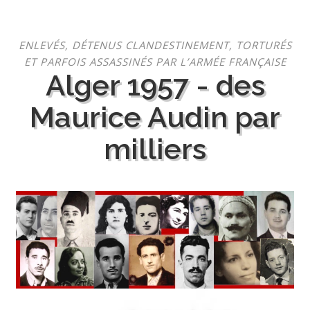
Aller
ENLEVÉS, DÉTENUS CLANDESTINEMENT, TORTURÉS
au
ET PARFOIS ASSASSINÉS PAR L’ARMÉE FRANÇAISE
contenu
Alger 1957 - des
Maurice Audin par
milliers