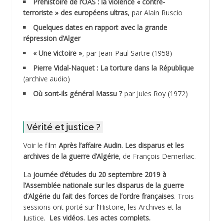
Préhistoire de l’OAS : la violence « contre-
terroriste » des européens ultras
, par Alain Ruscio
ADDALA Baghdad*
Quelques dates en rapport avec la grande
répression d’Alger
ADDALA Boualem*
« Une victoire »
, par Jean-Paul Sartre (1958)
ADDANE
Pierre Vidal-Naquet : La torture dans la République
(archive audio)
ADDECHE Rachid
Où sont-ils général Massu ?
par Jules Roy (1972)
ADDER Omar
Vérité et justice ?
ADELIOUAT Vve AIT SAADA
Voir le film
Après l’affaire Audin. Les disparus et les
archives de la guerre d’Algérie
, de François Demerliac.
ADJANI Khaled
La
journée d’études du 20 septembre 2019 à
ADJAOUT
l’Assemblée nationale sur les disparus de la guerre
d’Algérie du fait des forces de l’ordre françaises
. Trois
ADNI Mohamed Akli
sessions ont porté sur l’Histoire, les Archives et la
Justice.
Les vidéos.
Les actes complets
.