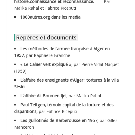
histoire,connaissance et reconnaissance.
Par
Malika Rahal et Fabrice Riceputi
ABDOUDOU
1000autres.org dans les media
ABIB Mohamed
ABID Mohamed
Repères et documents
Les méthodes de l’armée française à Alger en
ABNOUN Salah
1957
, par Raphaëlle Branche
« Le Cahier vert expliqué »
, par Pierre Vidal-Naquet
ACHACHE M.*
(1959)
ACHLAF Ali
L’affaire des enseignants d’Alger : tortures à la villa
Sésini
ADALENE Tahar
L’affaire Ali Boumendjel
, par Malika Rahal
Paul Teitgen, témoin capital de la torture et des
ADALMI
disparitions,
par Fabrice Riceputi
ADANE Ramdane *
Les guillotinés de Barberousse en 1957,
par Gilles
Manceron
ADDAD