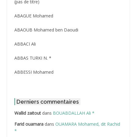
Post
(pas de titre)
ID
3416
ABAGUE Mohamed
ABAOUB Mohamed ben Daoudi
ABBACI Ali
ABBAS TURKI N. *
ABBESSI Mohamed
ABBOUR Azzedine *
ABDAT Amar
Derniers commentaires
Wallid zaitout
dans
BOUABDALLAH Ali *
ABDEDDAIM Hamid
Farid ouamara
dans
OUAMARA Mohamed, dit Rachid
ABDELAZIZ Mohamed
*