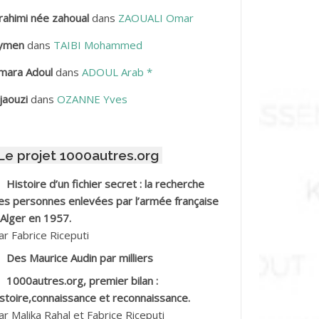
rahimi née zahoual
dans
ZAOUALI Omar
BDELLAZIZ Mohamed Hamoud*
ymen
dans
TAIBI Mohammed
BDELLI Mohamed
mara Adoul
dans
ADOUL Arab *
BDELLI Mohamed *
jaouzi
dans
OZANNE Yves
BDELMALEK Abdelaziz
Le projet 1000autres.org
BDELMOUMENE Ahmed
Histoire d’un fichier secret : la recherche
BDESMED Mohamed ben Kaddour
es personnes enlevées par l’armée française
 Alger en 1957.
BDESSELAMI Kouider
ar Fabrice Riceputi
Des Maurice Audin par milliers
BDESSLEM Ahmed dit le Coiffeur
1000autres.org, premier bilan :
istoire,connaissance et reconnaissance.
BDOUDOU
ar Malika Rahal et Fabrice Riceputi