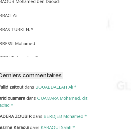
BAOUB Mohamed ben Daoudi
BBACI Ali
BBAS TURKI N. *
BBESSI Mohamed
BBOUR Azzedine *
BDAT Amar
Derniers commentaires
BDEDDAIM Hamid
allid zaitout
dans
BOUABDALLAH Ali *
arid ouamara
dans
OUAMARA Mohamed, dit
BDELAZIZ Mohamed
achid *
BDELHAFID Lakhdar
ADERA ZOUBIR
dans
BERDJEB Mohamed *
esrine Karaoui
dans
KARAOUI Salah *
BDELHOUHAB Haciba