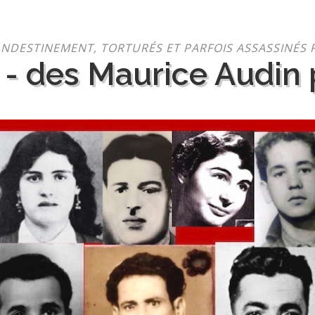
NDESTINEMENT, TORTURÉS ET PARFOIS ASSASSINÉS 
 - des Maurice Audin p