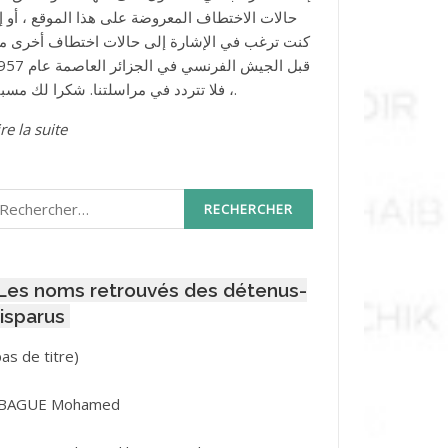
حالات الاختطاف المعروضة على هذا الموقع ، أو إذ
كنت ترغب في الإشارة إلى حالات اختطاف أخرى م
قبل الجيش الفرنسي في الجزائر ا
، فلا تتردد في مراسلتنا. شكرا لك مسبقا.
re la suite
echercher :
Les noms retrouvés des détenus-
isparus
Post
pas de titre)
ID
3416
BAGUE Mohamed