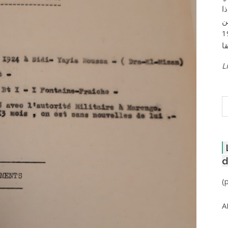
ا
ن
لعاصمة عام 1957
Li
R
d
(
A