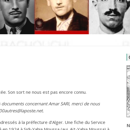
orcée. Son sort ne nous est pas encore connu.
es documents concernant Amar SARI, merci de nous
000autres@laposte.net.
dressés à la préfecture d’Alger. Une fiche du Service
N
 né en 1924 à Sidi-Yahia Moussa (auj. Aït-Yahia Moussa) à