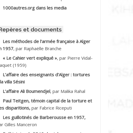
BIB Mohamed
1000autres.org dans les media
BID Mohamed
Repères et documents
BNOUN Salah
Les méthodes de l’armée française à Alger
n 1957
, par Raphaëlle Branche
CHACHE M.*
« Le Cahier vert expliqué »
, par Pierre Vidal-
CHLAF Ali
aquet (1959)
L’affaire des enseignants d’Alger : tortures
DALENE Tahar
la villa Sésini
L’affaire Ali Boumendjel
, par Malika Rahal
DALMI
Paul Teitgen, témoin capital de la torture et
DANE Ramdane *
es disparitions,
par Fabrice Riceputi
Les guillotinés de Barberousse en 1957,
DDAD
ar Gilles Manceron