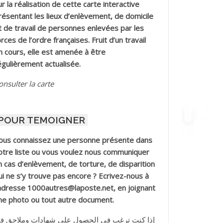
ur la réalisation de cette carte interactive
résentant les lieux d’enlèvement, de domicile
t de travail de personnes enlevées par les
orces de l’ordre françaises. Fruit d’un travail
n cours, elle est amenée à être
égulièrement actualisée.
onsulter la carte
POUR TEMOIGNER
ous connaissez une personne présente dans
otre liste ou vous voulez nous communiquer
n cas d’enlèvement, de torture, de disparition
ui ne s’y trouve pas encore ? Ecrivez-nous à
’adresse 1000autres@laposte.net, en joignant
ne photo ou tout autre document.
إذا كنت ترغب في الحصول على شهادات وملاحق ف