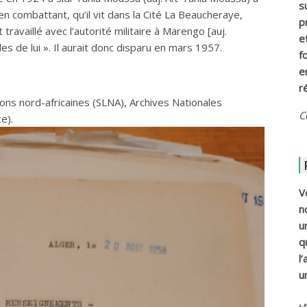
s
cien combattant, qu’il vit dans la Cité La Beaucheraye,
p
t travaillé avec l’autorité militaire à Marengo [auj.
e
es de lui ». Il aurait donc disparu en mars 1957.
f
e
r
ons nord-africaines (SLNA), Archives Nationales
C
e).
V
n
u
q
l
u
ي