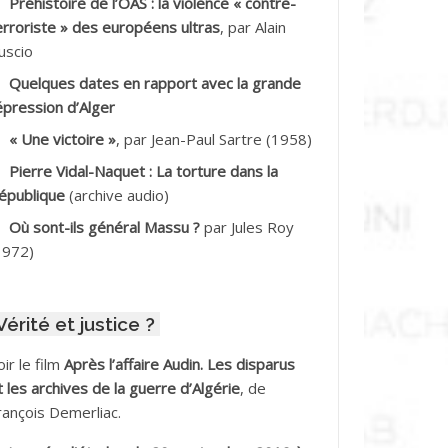
Préhistoire de l’OAS : la violence « contre-
DDALA Baghdad*
erroriste » des européens ultras
, par Alain
uscio
DDALA Boualem*
Quelques dates en rapport avec la grande
DDANE
épression d’Alger
« Une victoire »
, par Jean-Paul Sartre (1958)
DDECHE Rachid
Pierre Vidal-Naquet : La torture dans la
épublique
(archive audio)
DDER Omar *
Où sont-ils général Massu ?
par Jules Roy
DELIOUAT Vve AIT SAADA
1972)
DJANI Khaled
Vérité et justice ?
DJAOUT
oir le film
Après l’affaire Audin. Les disparus
DNI Mohamed Akli
t les archives de la guerre d’Algérie
, de
rançois Demerliac.
DOUL Arab *