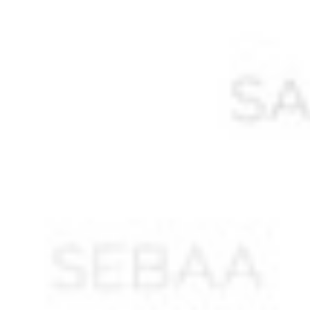
AMEUR Mustapha
AMIR Mustapha
AMMARA Saïd
AMMOUCHE Rabah
AMMOUR Abdelkader*
AMOURAH Ahmed
AMOURAH Mohamed
AMRANI Abdelkader
AMRANI André *
AMRANI Belkacem *