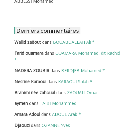
ABBESSI Mohamed
ABBOUR Azzedine *
ABDAT Amar
Derniers commentaires
Wallid zaitout
dans
BOUABDALLAH Ali *
ABDEDDAIM Hamid
Farid ouamara
dans
OUAMARA Mohamed, dit Rachid
ABDELAZIZ Mohamed
*
NADERA ZOUBIR
dans
BERDJEB Mohamed *
ABDELHAFID Lakhdar
Nesrine Karaoui
dans
KARAOUI Salah *
ABDELHOUHAB Haciba
Brahimi née zahoual
dans
ZAOUALI Omar
ABDELLAZIZ Mohamed Hamoud*
aymen
dans
TAIBI Mohammed
ABDELLI Mohamed
Amara Adoul
dans
ADOUL Arab *
Djaouzi
dans
OZANNE Yves
ABDELLI Mohamed *