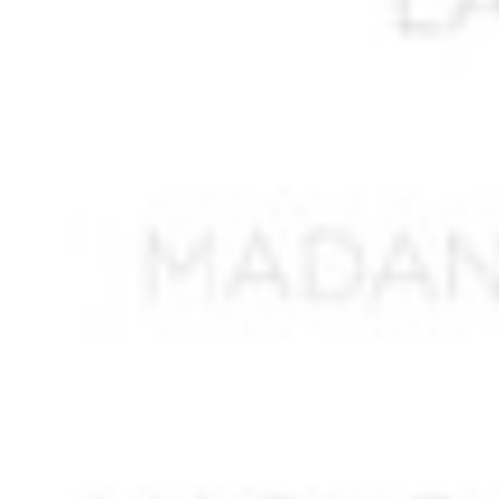
AISSA ABDI Ahmed *
AISSANI Rachid
AISSAOUI Mohamed
AISSAOUI Rabah
AISSAT
AISSI Boubekeur
AIT DIB Moussa*
AIT HAMMOUDI
AIT MOHAN Seghir
AIT OUNESLI