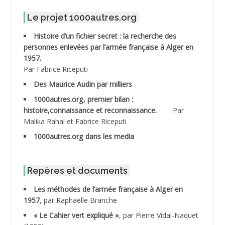
ABDELMALEK Abdelaziz
Le projet 1000autres.org
ABDELMOUMENE Ahmed
Histoire d’un fichier secret : la recherche des
personnes enlevées par l’armée française à Alger en
ABDESMED Mohamed ben Kaddour
1957.
Par Fabrice Riceputi
ABDESSELAMI Kouider
Des Maurice Audin par milliers
1000autres.org, premier bilan :
ABDESSLEM Ahmed dit le Coiffeur
histoire,connaissance et reconnaissance.
Par
Malika Rahal et Fabrice Riceputi
ABDOUDOU
1000autres.org dans les media
ABIB Mohamed
ABID Mohamed
Repères et documents
Les méthodes de l’armée française à Alger en
ABNOUN Salah
1957
, par Raphaëlle Branche
« Le Cahier vert expliqué »
, par Pierre Vidal-Naquet
ACHACHE M.*