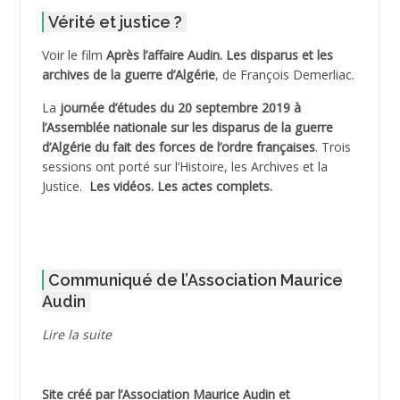
Vérité et justice ?
ADELIOUAT Vve AIT SAADA
Voir le film
Après l’affaire Audin. Les disparus et les
archives de la guerre d’Algérie
, de François Demerliac.
ADJANI Khaled
La
journée d’études du 20 septembre 2019 à
ADJAOUT
l’Assemblée nationale sur les disparus de la guerre
d’Algérie du fait des forces de l’ordre françaises
. Trois
ADNI Mohamed Akli
sessions ont porté sur l’Histoire, les Archives et la
Justice.
Les vidéos.
Les actes complets
.
ADOUL Arab *
AFLIAOU Mohamed *
Communiqué de l’Association Maurice
AGOULMINE
Audin
AGUIB Djaffar
Lire la suite
AGUIB Nouredine
Site créé par l’
Association Maurice Audin
et