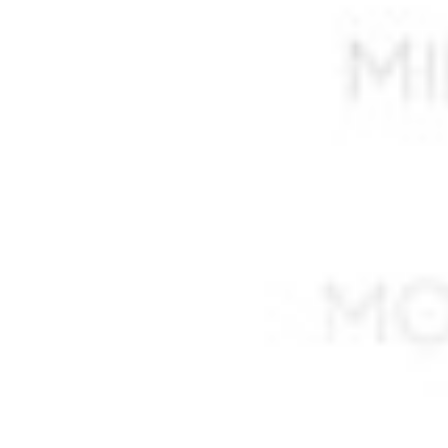
ALIK M’hamed
ALIK Mohamed
ALIKHOUDJA Khaled *
ALIOUA Mohamed
ALIOUANE Mohamed
ALLAG Abdelkader *
ALLALI Said
ALLAM Sadani
ALLEL Ali