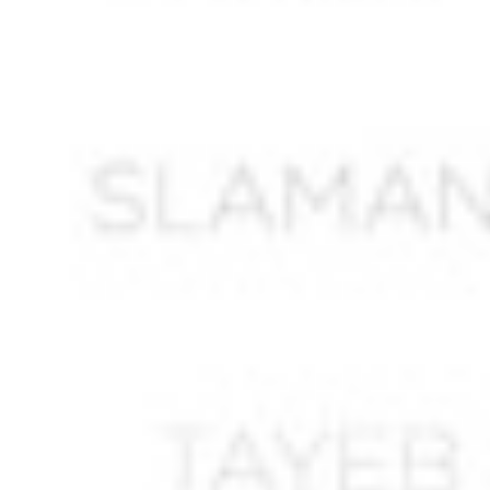
AMRANI Hacène ben Hacène
AMRANI Hocine
AMRAOUI Ahmed
AMRAOUI Rabah *
AMROUCHE Rachid
AMROUN Saïd
AMROUS Maamar
ANNABI Ahmed
ANNABI Mohamed *
ANNOUN Larbi