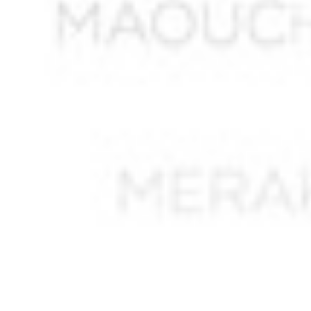
AIT SAADA Lucien Mourad
AIT SAID Ormesli
AIT TATAB
AKEZOUH Yahya ben Belkacem
AKKOUCHE Saïd
AKLOUCHE Mohamed
AKNAK Abdelkader
ALI LAHMAR Abdelkader *
ALIANE Ahmed
ALIAOUDIA