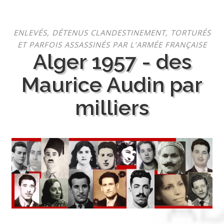
Aller
ENLEVÉS, DÉTENUS CLANDESTINEMENT, TORTURÉS
au
ET PARFOIS ASSASSINÉS PAR L’ARMÉE FRANÇAISE
contenu
Alger 1957 - des
Maurice Audin par
milliers