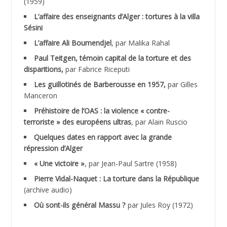
(1959)
ACHLAF Ali
L’affaire des enseignants d’Alger : tortures à la villa
Sésini
ADALENE Tahar
L’affaire Ali Boumendjel
, par Malika Rahal
Paul Teitgen, témoin capital de la torture et des
ADALMI
disparitions,
par Fabrice Riceputi
ADANE Ramdane *
Les guillotinés de Barberousse en 1957,
par Gilles
Manceron
ADDAD
Préhistoire de l’OAS : la violence « contre-
terroriste » des européens ultras
, par Alain Ruscio
ADDALA Baghdad*
Quelques dates en rapport avec la grande
répression d’Alger
ADDALA Boualem*
« Une victoire »
, par Jean-Paul Sartre (1958)
ADDANE
Pierre Vidal-Naquet : La torture dans la République
(archive audio)
ADDECHE Rachid
Où sont-ils général Massu ?
par Jules Roy (1972)
ADDER Omar