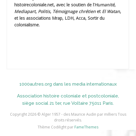
AHLOUCHE Mabrouk *
histoirecoloniale.net
, avec le soutien de l’
Humanité
,
Mediapart
,
Politis
,
Témoignage
chrétien
et
El Watan
,
AIBLIED Ahmed
et les associations Mrap, LDH, Acca, Sortir du
colonialisme.
AIBOUD Abderrahmane *
AIBOUD Ahmed
AICH
AICHEKADRA Sid Ahmed
1000autres.org dans les media internationaux
AICI (ou AISSI) Laïd
Association histoire coloniale et postcoloniale,
AIDI
siège social 21 ter, rue Voltaire 75011 Paris.
AININE Abdelkader
Copyright 2026 © Alger 1957 - des Maurice Audin par milliers Tous
droits réservés.
AIOUT
Thème Codilight par
FameThemes