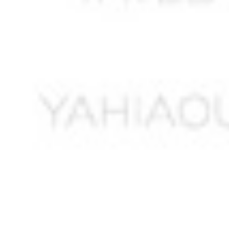
ANNOUN Saïd
ANOUBA Nourredine
ANTRI – BOUZAR Ahmed
ANTRI Mrizek *
ANTRI Mustapha
AOUADJ Smaïn
AOUALI Abdelkader
AOUALI Abderahmane
AOUAT Braham