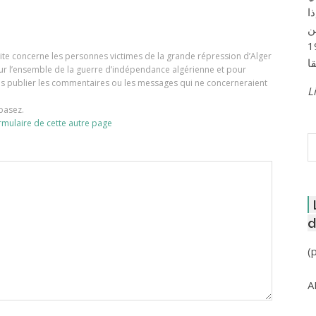
ا
ن
لعاصمة عام 1957
e site concerne les personnes victimes de la grande répression d’Alger
our l’ensemble de la guerre d’indépendance algérienne et pour
ons publier les commentaires ou les messages qui ne concerneraient
Li
basez.
rmulaire de cette autre page
R
d
(
A