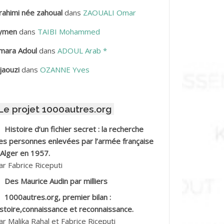
rahimi née zahoual
dans
ZAOUALI Omar
BDELLAZIZ Mohamed Hamoud*
ymen
dans
TAIBI Mohammed
BDELLI Mohamed
mara Adoul
dans
ADOUL Arab *
BDELLI Mohamed *
jaouzi
dans
OZANNE Yves
BDELMALEK Abdelaziz
Le projet 1000autres.org
BDELMOUMENE Ahmed
Histoire d’un fichier secret : la recherche
BDESMED Mohamed ben Kaddour
es personnes enlevées par l’armée française
 Alger en 1957.
BDESSELAMI Kouider
ar Fabrice Riceputi
Des Maurice Audin par milliers
BDESSLEM Ahmed dit le Coiffeur
1000autres.org, premier bilan :
istoire,connaissance et reconnaissance.
BDOUDOU
ar Malika Rahal et Fabrice Riceputi