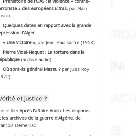
Préhistoire de l’OAS : la violence « contre-
DDALA Baghdad*
erroriste » des européens ultras
, par Alain
uscio
DDALA Boualem*
Quelques dates en rapport avec la grande
DDANE
épression d’Alger
« Une victoire »
, par Jean-Paul Sartre (1958)
DDECHE Rachid
Pierre Vidal-Naquet : La torture dans la
épublique
(archive audio)
DDER Omar *
Où sont-ils général Massu ?
par Jules Roy
DELIOUAT Vve AIT SAADA
1972)
DJANI Khaled
Vérité et justice ?
DJAOUT
oir le film
Après l’affaire Audin. Les disparus
DNI Mohamed Akli
t les archives de la guerre d’Algérie
, de
rançois Demerliac.
DOUL Arab *