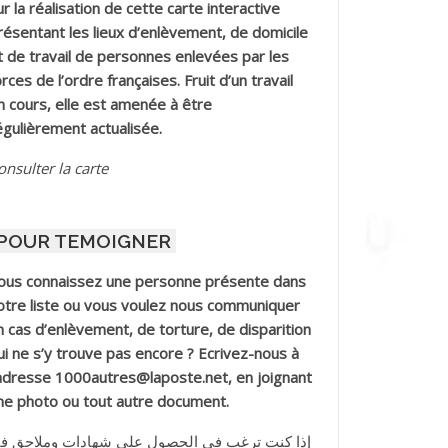
ur la réalisation de cette carte interactive
résentant les lieux d’enlèvement, de domicile
t de travail de personnes enlevées par les
orces de l’ordre françaises. Fruit d’un travail
n cours, elle est amenée à être
égulièrement actualisée.
onsulter la carte
POUR TEMOIGNER
ous connaissez une personne présente dans
otre liste ou vous voulez nous communiquer
n cas d’enlèvement, de torture, de disparition
ui ne s’y trouve pas encore ? Ecrivez-nous à
’adresse 1000autres@laposte.net, en joignant
ne photo ou tout autre document.
إذا كنت ترغب في الحصول على شهادات وملاحق ف