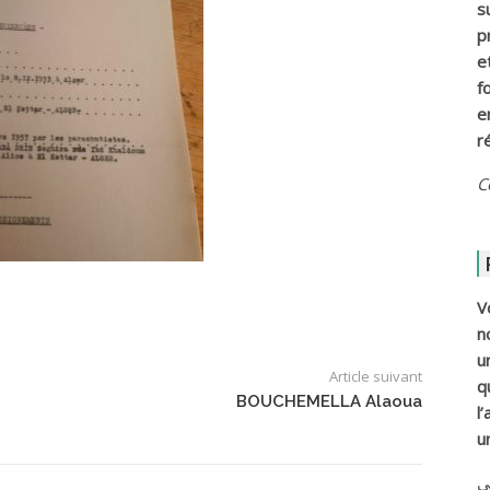
s
p
e
f
e
r
C
V
n
u
Article suivant
q
BOUCHEMELLA Alaoua
l
u
ي