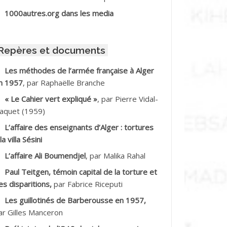
BIB Mohamed
1000autres.org dans les media
BID Mohamed
Repères et documents
BNOUN Salah *
Les méthodes de l’armée française à Alger
n 1957
, par Raphaëlle Branche
CHACHE M.*
« Le Cahier vert expliqué »
, par Pierre Vidal-
CHLAF Ali
aquet (1959)
L’affaire des enseignants d’Alger : tortures
DALENE Tahar
la villa Sésini
L’affaire Ali Boumendjel
, par Malika Rahal
DALMI
Paul Teitgen, témoin capital de la torture et
DANE Ramdane *
es disparitions,
par Fabrice Riceputi
Les guillotinés de Barberousse en 1957,
DDAD
ar Gilles Manceron