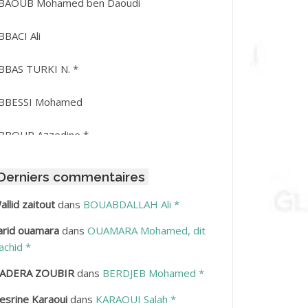
BAOUB Mohamed ben Daoudi
BBACI Ali
BBAS TURKI N. *
BBESSI Mohamed
BBOUR Azzedine *
BDAT Amar
Derniers commentaires
BDEDDAIM Hamid
allid zaitout
dans
BOUABDALLAH Ali *
arid ouamara
dans
OUAMARA Mohamed, dit
BDELAZIZ Mohamed
achid *
BDELHAFID Lakhdar
ADERA ZOUBIR
dans
BERDJEB Mohamed *
esrine Karaoui
dans
KARAOUI Salah *
BDELHOUHAB Haciba