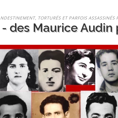
NDESTINEMENT, TORTURÉS ET PARFOIS ASSASSINÉS 
 - des Maurice Audin p