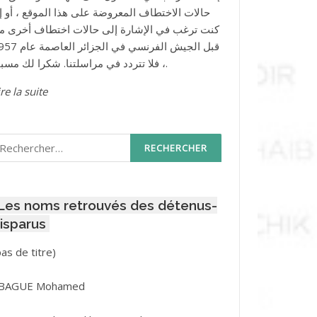
حالات الاختطاف المعروضة على هذا الموقع ، أو إذ
كنت ترغب في الإشارة إلى حالات اختطاف أخرى م
قبل الجيش الفرنسي في الجزائر ا
، فلا تتردد في مراسلتنا. شكرا لك مسبقا.
re la suite
echercher :
Les noms retrouvés des détenus-
isparus
Post
pas de titre)
ID
3416
BAGUE Mohamed