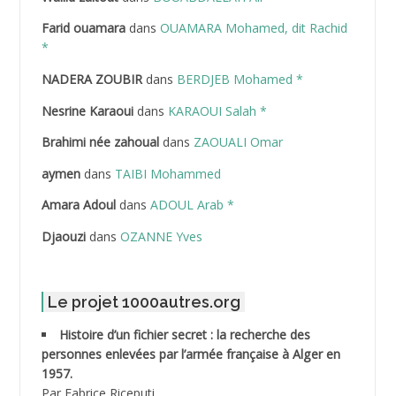
Farid ouamara
dans
OUAMARA Mohamed, dit Rachid
ABDELAZIZ Mohamed
*
NADERA ZOUBIR
dans
BERDJEB Mohamed *
ABDELHAFID Lakhdar
Nesrine Karaoui
dans
KARAOUI Salah *
ABDELHOUHAB Haciba
Brahimi née zahoual
dans
ZAOUALI Omar
ABDELLAZIZ Mohamed Hamoud*
aymen
dans
TAIBI Mohammed
ABDELLI Mohamed
Amara Adoul
dans
ADOUL Arab *
Djaouzi
dans
OZANNE Yves
ABDELLI Mohamed *
ABDELMALEK Abdelaziz
Le projet 1000autres.org
ABDELMOUMENE Ahmed
Histoire d’un fichier secret : la recherche des
personnes enlevées par l’armée française à Alger en
ABDESMED Mohamed ben Kaddour
1957.
Par Fabrice Riceputi