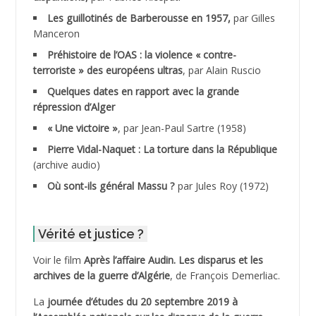
ADANE Ramdane *
Les guillotinés de Barberousse en 1957,
par Gilles
Manceron
ADDAD
Préhistoire de l’OAS : la violence « contre-
terroriste » des européens ultras
, par Alain Ruscio
ADDALA Baghdad*
Quelques dates en rapport avec la grande
répression d’Alger
ADDALA Boualem*
« Une victoire »
, par Jean-Paul Sartre (1958)
ADDANE
Pierre Vidal-Naquet : La torture dans la République
(archive audio)
ADDECHE Rachid
Où sont-ils général Massu ?
par Jules Roy (1972)
ADDER Omar
Vérité et justice ?
ADELIOUAT Vve AIT SAADA
Voir le film
Après l’affaire Audin. Les disparus et les
archives de la guerre d’Algérie
, de François Demerliac.
ADJANI Khaled
La
journée d’études du 20 septembre 2019 à
ADJAOUT