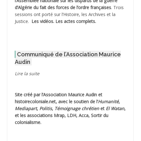
l’Assemblée nationale sur les disparus de la guerre
d’Algérie du fait des forces de l’ordre françaises
. Trois
ADNI Mohamed Akli
sessions ont porté sur l’Histoire, les Archives et la
Justice.
Les vidéos.
Les actes complets
.
ADOUL Arab *
AFLIAOU Mohamed *
Communiqué de l’Association Maurice
AGOULMINE
Audin
AGUIB Djaffar
Lire la suite
AGUIB Nouredine
Site créé par l’
Association Maurice Audin
et
AHLOUCHE Mabrouk *
histoirecoloniale.net
, avec le soutien de l’
Humanité
,
Mediapart
,
Politis
,
Témoignage
chrétien
et
El Watan
,
AIBLIED Ahmed
et les associations Mrap, LDH, Acca, Sortir du
colonialisme.
AIBOUD Abderrahmane *