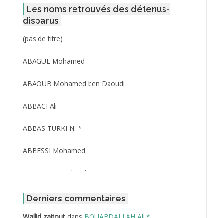
Les noms retrouvés des détenus-
disparus
Post
(pas de titre)
ID
3416
ABAGUE Mohamed
ABAOUB Mohamed ben Daoudi
ABBACI Ali
ABBAS TURKI N. *
ABBESSI Mohamed
ABBOUR Azzedine *
ABDAT Amar
Derniers commentaires
Wallid zaitout
dans
BOUABDALLAH Ali *
ABDEDDAIM Hamid