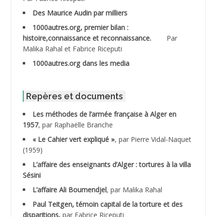
ABDESSELAMI Kouider
Des Maurice Audin par milliers
1000autres.org, premier bilan :
ABDESSLEM Ahmed dit le Coiffeur
histoire,connaissance et reconnaissance.
Par
Malika Rahal et Fabrice Riceputi
ABDOUDOU
1000autres.org dans les media
ABIB Mohamed
ABID Mohamed
Repères et documents
Les méthodes de l’armée française à Alger en
ABNOUN Salah
1957
, par Raphaëlle Branche
« Le Cahier vert expliqué »
, par Pierre Vidal-Naquet
ACHACHE M.*
(1959)
ACHLAF Ali
L’affaire des enseignants d’Alger : tortures à la villa
Sésini
ADALENE Tahar
L’affaire Ali Boumendjel
, par Malika Rahal
Paul Teitgen, témoin capital de la torture et des
ADALMI
disparitions,
par Fabrice Riceputi