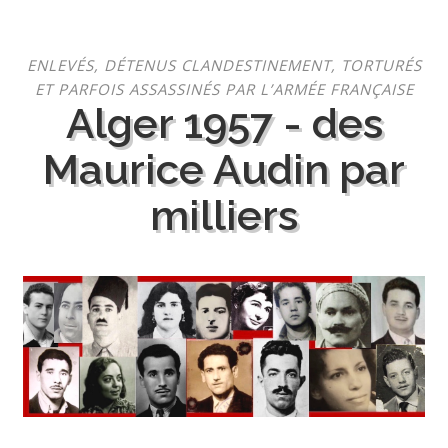
Aller
ENLEVÉS, DÉTENUS CLANDESTINEMENT, TORTURÉS
au
ET PARFOIS ASSASSINÉS PAR L’ARMÉE FRANÇAISE
contenu
Alger 1957 - des
Maurice Audin par
milliers