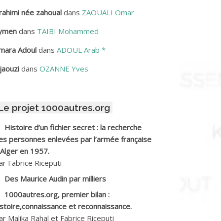
rahimi née zahoual
dans
ZAOUALI Omar
BDELLAZIZ Mohamed Hamoud*
ymen
dans
TAIBI Mohammed
BDELLI Mohamed
mara Adoul
dans
ADOUL Arab *
BDELLI Mohamed *
jaouzi
dans
OZANNE Yves
BDELMALEK Abdelaziz
Le projet 1000autres.org
BDELMOUMENE Ahmed
Histoire d’un fichier secret : la recherche
BDESMED Mohamed ben Kaddour
es personnes enlevées par l’armée française
 Alger en 1957.
BDESSELAMI Kouider
ar Fabrice Riceputi
Des Maurice Audin par milliers
BDESSLEM Ahmed dit le Coiffeur
1000autres.org, premier bilan :
istoire,connaissance et reconnaissance.
BDOUDOU
ar Malika Rahal et Fabrice Riceputi