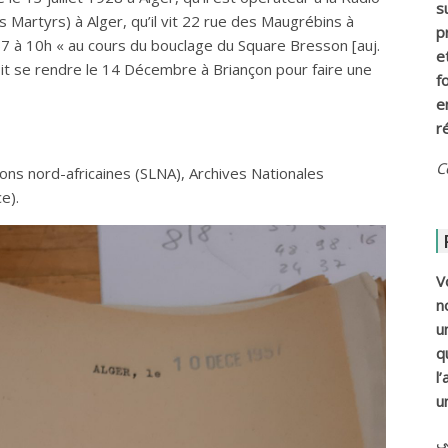
s
 Martyrs) à Alger, qu’il vit 22 rue des Maugrébins à
p
57 à 10h « au cours du bouclage du Square Bresson [auj.
e
oit se rendre le 14 Décembre à Briançon pour faire une
f
e
r
C
ons nord-africaines (SLNA), Archives Nationales
e).
V
n
u
q
l
u
ي