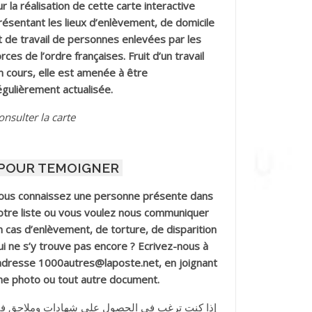
ur la réalisation de cette carte interactive
résentant les lieux d’enlèvement, de domicile
t de travail de personnes enlevées par les
orces de l’ordre françaises. Fruit d’un travail
n cours, elle est amenée à être
égulièrement actualisée.
onsulter la carte
POUR TEMOIGNER
ous connaissez une personne présente dans
otre liste ou vous voulez nous communiquer
n cas d’enlèvement, de torture, de disparition
ui ne s’y trouve pas encore ? Ecrivez-nous à
’adresse 1000autres@laposte.net, en joignant
ne photo ou tout autre document.
إذا كنت ترغب في الحصول على شهادات وملاحق ف