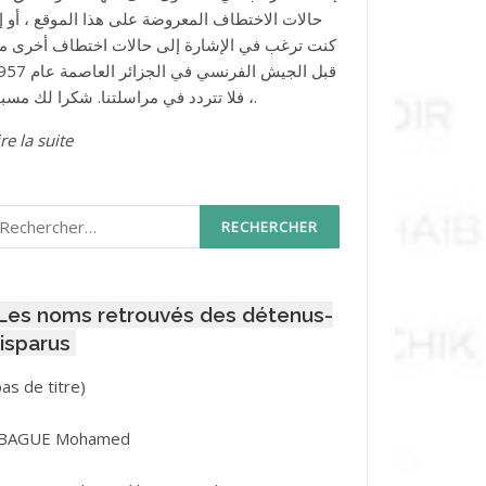
حالات الاختطاف المعروضة على هذا الموقع ، أو إذ
كنت ترغب في الإشارة إلى حالات اختطاف أخرى م
قبل الجيش الفرنسي في الجزائر ا
، فلا تتردد في مراسلتنا. شكرا لك مسبقا.
re la suite
echercher :
Les noms retrouvés des détenus-
isparus
Post
pas de titre)
ID
3416
BAGUE Mohamed