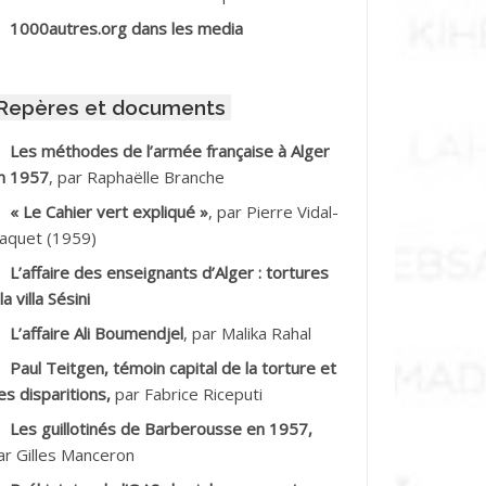
BIB Mohamed
1000autres.org dans les media
BID Mohamed
Repères et documents
BNOUN Salah
Les méthodes de l’armée française à Alger
n 1957
, par Raphaëlle Branche
CHACHE M.*
« Le Cahier vert expliqué »
, par Pierre Vidal-
CHLAF Ali
aquet (1959)
L’affaire des enseignants d’Alger : tortures
DALENE Tahar
la villa Sésini
L’affaire Ali Boumendjel
, par Malika Rahal
DALMI
Paul Teitgen, témoin capital de la torture et
DANE Ramdane *
es disparitions,
par Fabrice Riceputi
Les guillotinés de Barberousse en 1957,
DDAD
ar Gilles Manceron