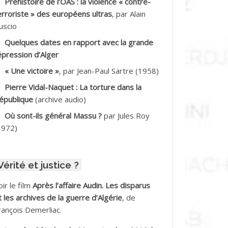
Préhistoire de l’OAS : la violence « contre-
DDALA Baghdad*
erroriste » des européens ultras
, par Alain
uscio
DDALA Boualem*
Quelques dates en rapport avec la grande
DDANE
épression d’Alger
« Une victoire »
, par Jean-Paul Sartre (1958)
DDECHE Rachid
Pierre Vidal-Naquet : La torture dans la
épublique
(archive audio)
DDER Omar
Où sont-ils général Massu ?
par Jules Roy
DELIOUAT Vve AIT SAADA
1972)
DJANI Khaled
Vérité et justice ?
DJAOUT
oir le film
Après l’affaire Audin. Les disparus
DNI Mohamed Akli
t les archives de la guerre d’Algérie
, de
rançois Demerliac.
DOUL Arab *