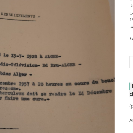
ا
ن
لعاصمة عام 1957
Li
R
d
(
A