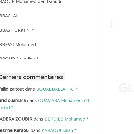
BAOUB Mohamed ben Daoudi
BBACI Ali
BBAS TURKI N. *
BBESSI Mohamed
BBOUR Azzedine *
BDAT Amar
Derniers commentaires
BDEDDAIM Hamid
allid zaitout
dans
BOUABDALLAH Ali *
arid ouamara
dans
OUAMARA Mohamed, dit
BDELAZIZ Mohamed
achid *
BDELHAFID Lakhdar
ADERA ZOUBIR
dans
BERDJEB Mohamed *
esrine Karaoui
dans
KARAOUI Salah *
BDELHOUHAB Haciba