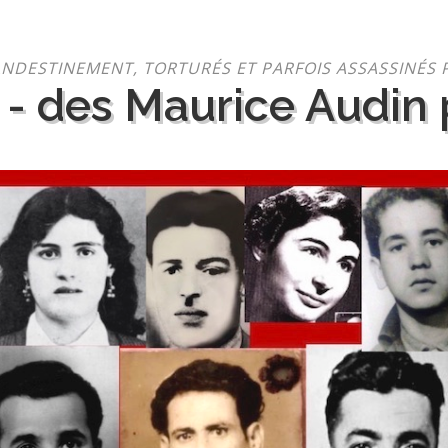
NDESTINEMENT, TORTURÉS ET PARFOIS ASSASSINÉS 
 - des Maurice Audin p