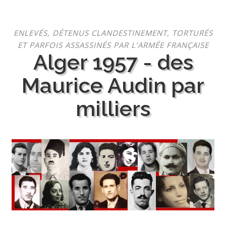
Aller
ENLEVÉS, DÉTENUS CLANDESTINEMENT, TORTURÉS
au
ET PARFOIS ASSASSINÉS PAR L’ARMÉE FRANÇAISE
contenu
Alger 1957 - des
Maurice Audin par
milliers