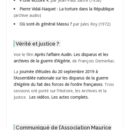
« Une victoire »
, par Jean-Paul Sartre (1958)
ADDANE
Pierre Vidal-Naquet : La torture dans la République
(archive audio)
ADDECHE Rachid
Où sont-ils général Massu ?
par Jules Roy (1972)
ADDER Omar
Vérité et justice ?
ADELIOUAT Vve AIT SAADA
Voir le film
Après l’affaire Audin. Les disparus et les
archives de la guerre d’Algérie
, de François Demerliac.
ADJANI Khaled
La
journée d’études du 20 septembre 2019 à
ADJAOUT
l’Assemblée nationale sur les disparus de la guerre
d’Algérie du fait des forces de l’ordre françaises
. Trois
ADNI Mohamed Akli
sessions ont porté sur l’Histoire, les Archives et la
Justice.
Les vidéos.
Les actes complets
.
ADOUL Arab *
AFLIAOU Mohamed *
Communiqué de l’Association Maurice
AGOULMINE