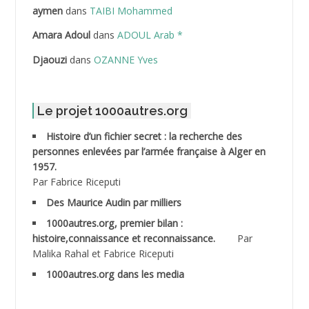
ABDELLAZIZ Mohamed Hamoud*
aymen
dans
TAIBI Mohammed
ABDELLI Mohamed
Amara Adoul
dans
ADOUL Arab *
Djaouzi
dans
OZANNE Yves
ABDELLI Mohamed *
ABDELMALEK Abdelaziz
Le projet 1000autres.org
ABDELMOUMENE Ahmed
Histoire d’un fichier secret : la recherche des
personnes enlevées par l’armée française à Alger en
ABDESMED Mohamed ben Kaddour
1957.
Par Fabrice Riceputi
ABDESSELAMI Kouider
Des Maurice Audin par milliers
1000autres.org, premier bilan :
ABDESSLEM Ahmed dit le Coiffeur
histoire,connaissance et reconnaissance.
Par
Malika Rahal et Fabrice Riceputi
ABDOUDOU
1000autres.org dans les media
ABIB Mohamed