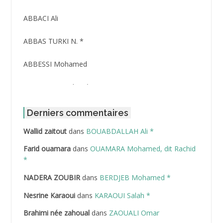
ABBACI Ali
ABBAS TURKI N. *
ABBESSI Mohamed
ABBOUR Azzedine *
ABDAT Amar
Derniers commentaires
Wallid zaitout
dans
BOUABDALLAH Ali *
ABDEDDAIM Hamid
Farid ouamara
dans
OUAMARA Mohamed, dit Rachid
ABDELAZIZ Mohamed
*
NADERA ZOUBIR
dans
BERDJEB Mohamed *
ABDELHAFID Lakhdar
Nesrine Karaoui
dans
KARAOUI Salah *
ABDELHOUHAB Haciba
Brahimi née zahoual
dans
ZAOUALI Omar