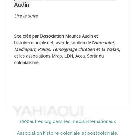
Audin
AGUIB Djaffar
Lire la suite
AGUIB Nouredine
Site créé par l’
Association Maurice Audin
et
AHLOUCHE Mabrouk *
histoirecoloniale.net
, avec le soutien de l’
Humanité
,
Mediapart
,
Politis
,
Témoignage
chrétien
et
El Watan
,
AIBLIED Ahmed
et les associations Mrap, LDH, Acca, Sortir du
colonialisme.
AIBOUD Abderrahmane *
AIBOUD Ahmed
AICH
AICHEKADRA Sid Ahmed
1000autres.org dans les media internationaux
AICI (ou AISSI) Laïd
Association histoire coloniale et postcoloniale,