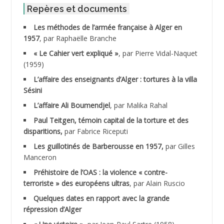
ABID Mohamed
Repères et documents
Les méthodes de l’armée française à Alger en
ABNOUN Salah
1957
, par Raphaëlle Branche
« Le Cahier vert expliqué »
, par Pierre Vidal-Naquet
ACHACHE M.*
(1959)
ACHLAF Ali
L’affaire des enseignants d’Alger : tortures à la villa
Sésini
ADALENE Tahar
L’affaire Ali Boumendjel
, par Malika Rahal
Paul Teitgen, témoin capital de la torture et des
ADALMI
disparitions,
par Fabrice Riceputi
ADANE Ramdane *
Les guillotinés de Barberousse en 1957,
par Gilles
Manceron
ADDAD
Préhistoire de l’OAS : la violence « contre-
terroriste » des européens ultras
, par Alain Ruscio
ADDALA Baghdad*
Quelques dates en rapport avec la grande
répression d’Alger
ADDALA Boualem*