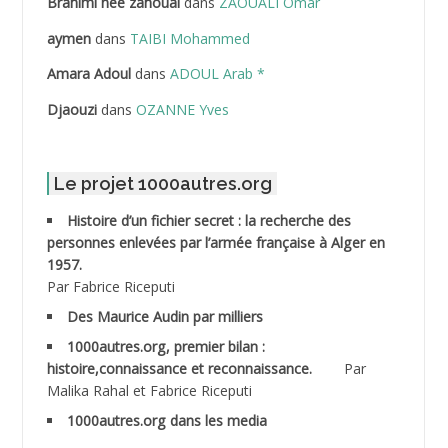
Brahimi née zahoual
dans
ZAOUALI Omar
ABDELLAZIZ Mohamed Hamoud*
aymen
dans
TAIBI Mohammed
ABDELLI Mohamed
Amara Adoul
dans
ADOUL Arab *
Djaouzi
dans
OZANNE Yves
ABDELLI Mohamed *
ABDELMALEK Abdelaziz
Le projet 1000autres.org
ABDELMOUMENE Ahmed
Histoire d’un fichier secret : la recherche des
personnes enlevées par l’armée française à Alger en
ABDESMED Mohamed ben Kaddour
1957.
Par Fabrice Riceputi
ABDESSELAMI Kouider
Des Maurice Audin par milliers
1000autres.org, premier bilan :
ABDESSLEM Ahmed dit le Coiffeur
histoire,connaissance et reconnaissance.
Par
Malika Rahal et Fabrice Riceputi
ABDOUDOU
1000autres.org dans les media
ABIB Mohamed