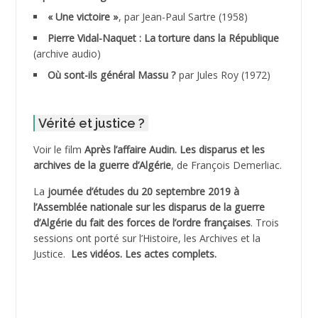
ADDALA Boualem*
« Une victoire »
, par Jean-Paul Sartre (1958)
ADDANE
Pierre Vidal-Naquet : La torture dans la République
(archive audio)
ADDECHE Rachid
Où sont-ils général Massu ?
par Jules Roy (1972)
ADDER Omar
Vérité et justice ?
ADELIOUAT Vve AIT SAADA
Voir le film
Après l’affaire Audin. Les disparus et les
archives de la guerre d’Algérie
, de François Demerliac.
ADJANI Khaled
La
journée d’études du 20 septembre 2019 à
ADJAOUT
l’Assemblée nationale sur les disparus de la guerre
d’Algérie du fait des forces de l’ordre françaises
. Trois
ADNI Mohamed Akli
sessions ont porté sur l’Histoire, les Archives et la
Justice.
Les vidéos.
Les actes complets
.
ADOUL Arab *
AFLIAOU Mohamed *