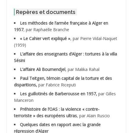
ABID Mohamed
Repères et documents
Les méthodes de l’armée française à Alger en
ABNOUN Salah
1957
, par Raphaëlle Branche
« Le Cahier vert expliqué »
, par Pierre Vidal-Naquet
ACHACHE M.*
(1959)
ACHLAF Ali
L’affaire des enseignants d’Alger : tortures à la villa
Sésini
ADALENE Tahar
L’affaire Ali Boumendjel
, par Malika Rahal
Paul Teitgen, témoin capital de la torture et des
ADALMI
disparitions,
par Fabrice Riceputi
ADANE Ramdane *
Les guillotinés de Barberousse en 1957,
par Gilles
Manceron
ADDAD
Préhistoire de l’OAS : la violence « contre-
terroriste » des européens ultras
, par Alain Ruscio
ADDALA Baghdad*
Quelques dates en rapport avec la grande
répression d’Alger