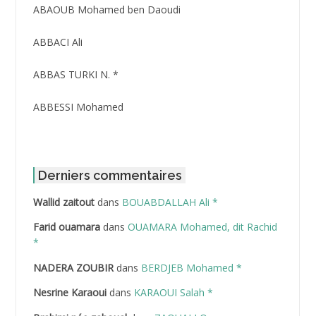
ABAOUB Mohamed ben Daoudi
ABBACI Ali
ABBAS TURKI N. *
ABBESSI Mohamed
ABBOUR Azzedine *
ABDAT Amar
Derniers commentaires
Wallid zaitout
dans
BOUABDALLAH Ali *
ABDEDDAIM Hamid
Farid ouamara
dans
OUAMARA Mohamed, dit Rachid
ABDELAZIZ Mohamed
*
NADERA ZOUBIR
dans
BERDJEB Mohamed *
ABDELHAFID Lakhdar
Nesrine Karaoui
dans
KARAOUI Salah *
ABDELHOUHAB Haciba