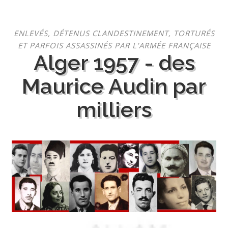
Aller
ENLEVÉS, DÉTENUS CLANDESTINEMENT, TORTURÉS
au
ET PARFOIS ASSASSINÉS PAR L’ARMÉE FRANÇAISE
contenu
Alger 1957 - des
Maurice Audin par
milliers