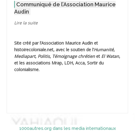
Communiqué de l’Association Maurice
AGOULMINE
Audin
AGUIB Djaffar
Lire la suite
AGUIB Nouredine
Site créé par l’
Association Maurice Audin
et
AHLOUCHE Mabrouk *
histoirecoloniale.net
, avec le soutien de l’
Humanité
,
Mediapart
,
Politis
,
Témoignage
chrétien
et
El Watan
,
AIBLIED Ahmed
et les associations Mrap, LDH, Acca, Sortir du
colonialisme.
AIBOUD Abderrahmane *
AIBOUD Ahmed
AICH
AICHEKADRA Sid Ahmed
1000autres.org dans les media internationaux
AICI (ou AISSI) Laïd