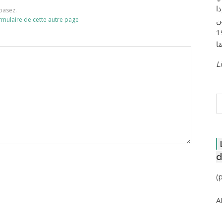
ا
basez.
rmulaire de cette autre page
ن
لعاصمة عام 1957
Li
R
d
(
A