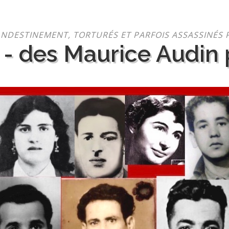
NDESTINEMENT, TORTURÉS ET PARFOIS ASSASSINÉS 
 - des Maurice Audin p