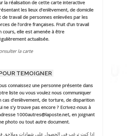
ur la réalisation de cette carte interactive
résentant les lieux d’enlèvement, de domicile
t de travail de personnes enlevées par les
orces de l’ordre françaises. Fruit d’un travail
n cours, elle est amenée à être
égulièrement actualisée.
onsulter la carte
POUR TEMOIGNER
ous connaissez une personne présente dans
otre liste ou vous voulez nous communiquer
n cas d’enlèvement, de torture, de disparition
ui ne s’y trouve pas encore ? Ecrivez-nous à
’adresse 1000autres@laposte.net, en joignant
ne photo ou tout autre document.
إذا كنت ترغب في الحصول على شهادات وملاحق ف