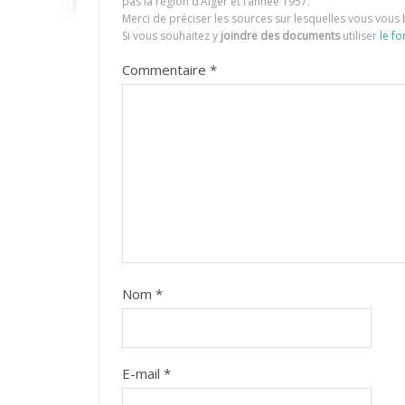
pas la région d’Alger et l’année 1957.
Merci de préciser les sources sur lesquelles vous vous 
Si vous souhaitez y
joindre des documents
utiliser
le fo
Commentaire
*
Nom
*
E-mail
*