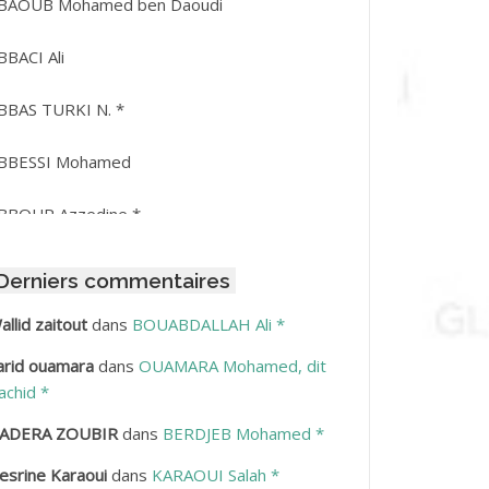
BAOUB Mohamed ben Daoudi
BBACI Ali
BBAS TURKI N. *
BBESSI Mohamed
BBOUR Azzedine *
BDAT Amar
Derniers commentaires
BDEDDAIM Hamid
allid zaitout
dans
BOUABDALLAH Ali *
arid ouamara
dans
OUAMARA Mohamed, dit
BDELAZIZ Mohamed
achid *
BDELHAFID Lakhdar
ADERA ZOUBIR
dans
BERDJEB Mohamed *
esrine Karaoui
dans
KARAOUI Salah *
BDELHOUHAB Haciba