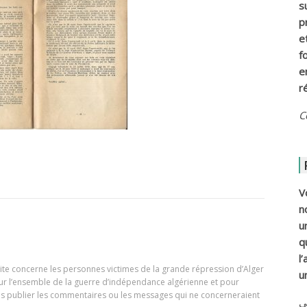
s
p
e
f
e
r
C
V
n
u
q
l
e site concerne les personnes victimes de la grande répression d’Alger
u
our l’ensemble de la guerre d’indépendance algérienne et pour
ons publier les commentaires ou les messages qui ne concerneraient
ي