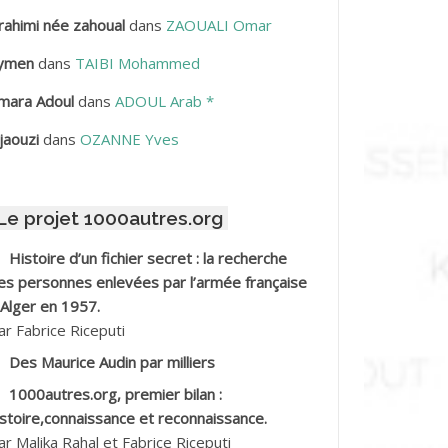
rahimi née zahoual
dans
ZAOUALI Omar
BDELLAZIZ Mohamed Hamoud*
ymen
dans
TAIBI Mohammed
BDELLI Mohamed
mara Adoul
dans
ADOUL Arab *
BDELLI Mohamed *
jaouzi
dans
OZANNE Yves
BDELMALEK Abdelaziz
Le projet 1000autres.org
BDELMOUMENE Ahmed
Histoire d’un fichier secret : la recherche
BDESMED Mohamed ben Kaddour
es personnes enlevées par l’armée française
 Alger en 1957.
BDESSELAMI Kouider
ar Fabrice Riceputi
Des Maurice Audin par milliers
BDESSLEM Ahmed dit le Coiffeur
1000autres.org, premier bilan :
istoire,connaissance et reconnaissance.
BDOUDOU
ar Malika Rahal et Fabrice Riceputi