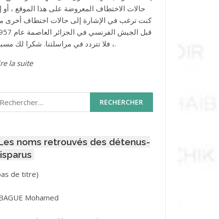
حالات الاختطاف المعروضة على هذا الموقع ، أو إذ
كنت ترغب في الإشارة إلى حالات اختطاف أخرى م
قبل الجيش الفرنسي في الجزائر ا
، فلا تتردد في مراسلتنا. شكرا لك مسبقا.
re la suite
echercher :
Les noms retrouvés des détenus-
isparus
Post
pas de titre)
ID
3416
BAGUE Mohamed