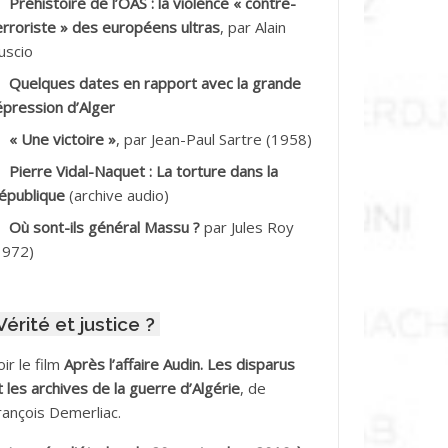
Préhistoire de l’OAS : la violence « contre-
DDALA Baghdad*
erroriste » des européens ultras
, par Alain
uscio
DDALA Boualem*
Quelques dates en rapport avec la grande
DDANE
épression d’Alger
« Une victoire »
, par Jean-Paul Sartre (1958)
DDECHE Rachid
Pierre Vidal-Naquet : La torture dans la
épublique
(archive audio)
DDER Omar
Où sont-ils général Massu ?
par Jules Roy
DELIOUAT Vve AIT SAADA
1972)
DJANI Khaled
Vérité et justice ?
DJAOUT
oir le film
Après l’affaire Audin. Les disparus
DNI Mohamed Akli
t les archives de la guerre d’Algérie
, de
rançois Demerliac.
DOUL Arab *