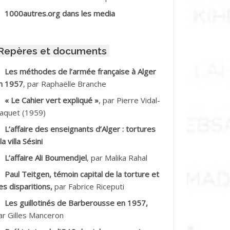
BIB Mohamed
1000autres.org dans les media
BID Mohamed
Repères et documents
BNOUN Salah
Les méthodes de l’armée française à Alger
n 1957
, par Raphaëlle Branche
CHACHE M.*
« Le Cahier vert expliqué »
, par Pierre Vidal-
CHLAF Ali
aquet (1959)
L’affaire des enseignants d’Alger : tortures
DALENE Tahar
la villa Sésini
L’affaire Ali Boumendjel
, par Malika Rahal
DALMI
Paul Teitgen, témoin capital de la torture et
DANE Ramdane *
es disparitions,
par Fabrice Riceputi
Les guillotinés de Barberousse en 1957,
DDAD
ar Gilles Manceron