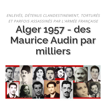
Aller
ENLEVÉS, DÉTENUS CLANDESTINEMENT, TORTURÉS
au
ET PARFOIS ASSASSINÉS PAR L’ARMÉE FRANÇAISE
contenu
Alger 1957 - des
Maurice Audin par
milliers