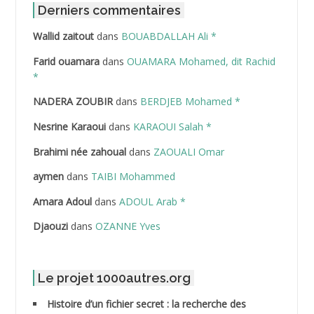
ABDAT Amar
Derniers commentaires
Wallid zaitout
dans
BOUABDALLAH Ali *
ABDEDDAIM Hamid
Farid ouamara
dans
OUAMARA Mohamed, dit Rachid
ABDELAZIZ Mohamed
*
NADERA ZOUBIR
dans
BERDJEB Mohamed *
ABDELHAFID Lakhdar
Nesrine Karaoui
dans
KARAOUI Salah *
ABDELHOUHAB Haciba
Brahimi née zahoual
dans
ZAOUALI Omar
ABDELLAZIZ Mohamed Hamoud*
aymen
dans
TAIBI Mohammed
ABDELLI Mohamed
Amara Adoul
dans
ADOUL Arab *
Djaouzi
dans
OZANNE Yves
ABDELLI Mohamed *
ABDELMALEK Abdelaziz
Le projet 1000autres.org
ABDELMOUMENE Ahmed
Histoire d’un fichier secret : la recherche des