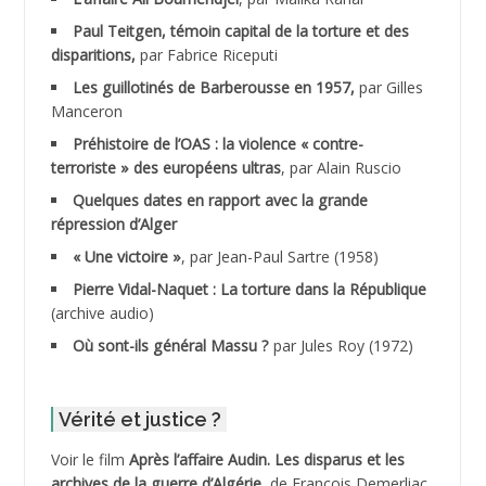
Paul Teitgen, témoin capital de la torture et des
ADALMI
disparitions,
par Fabrice Riceputi
ADANE Ramdane *
Les guillotinés de Barberousse en 1957,
par Gilles
Manceron
ADDAD
Préhistoire de l’OAS : la violence « contre-
terroriste » des européens ultras
, par Alain Ruscio
ADDALA Baghdad*
Quelques dates en rapport avec la grande
répression d’Alger
ADDALA Boualem*
« Une victoire »
, par Jean-Paul Sartre (1958)
ADDANE
Pierre Vidal-Naquet : La torture dans la République
(archive audio)
ADDECHE Rachid
Où sont-ils général Massu ?
par Jules Roy (1972)
ADDER Omar
Vérité et justice ?
ADELIOUAT Vve AIT SAADA
Voir le film
Après l’affaire Audin. Les disparus et les
archives de la guerre d’Algérie
, de François Demerliac.
ADJANI Khaled