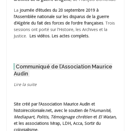
La
journée d’études du 20 septembre 2019 à
ADJAOUT
l’Assemblée nationale sur les disparus de la guerre
d’Algérie du fait des forces de l’ordre françaises
. Trois
ADNI Mohamed Akli
sessions ont porté sur l’Histoire, les Archives et la
Justice.
Les vidéos.
Les actes complets
.
ADOUL Arab *
AFLIAOU Mohamed *
Communiqué de l’Association Maurice
AGOULMINE
Audin
AGUIB Djaffar
Lire la suite
AGUIB Nouredine
Site créé par l’
Association Maurice Audin
et
AHLOUCHE Mabrouk *
histoirecoloniale.net
, avec le soutien de l’
Humanité
,
Mediapart
,
Politis
,
Témoignage
chrétien
et
El Watan
,
AIBLIED Ahmed
et les associations Mrap, LDH, Acca, Sortir du
colonialisme.