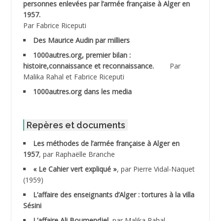
personnes enlevées par l’armée française à Alger en
ABDESMED Mohamed ben Kaddour
1957.
Par Fabrice Riceputi
ABDESSELAMI Kouider
Des Maurice Audin par milliers
1000autres.org, premier bilan :
ABDESSLEM Ahmed dit le Coiffeur
histoire,connaissance et reconnaissance.
Par
Malika Rahal et Fabrice Riceputi
ABDOUDOU
1000autres.org dans les media
ABIB Mohamed
ABID Mohamed
Repères et documents
Les méthodes de l’armée française à Alger en
ABNOUN Salah
1957
, par Raphaëlle Branche
« Le Cahier vert expliqué »
, par Pierre Vidal-Naquet
ACHACHE M.*
(1959)
ACHLAF Ali
L’affaire des enseignants d’Alger : tortures à la villa
Sésini
ADALENE Tahar
L’affaire Ali Boumendjel
, par Malika Rahal