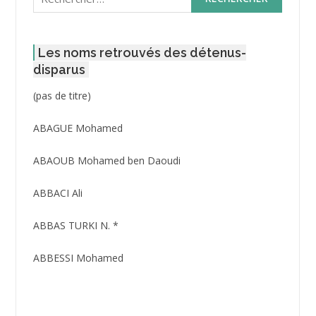
Les noms retrouvés des détenus-
disparus
Post
(pas de titre)
ID
3416
ABAGUE Mohamed
ABAOUB Mohamed ben Daoudi
ABBACI Ali
ABBAS TURKI N. *
ABBESSI Mohamed
ABBOUR Azzedine *