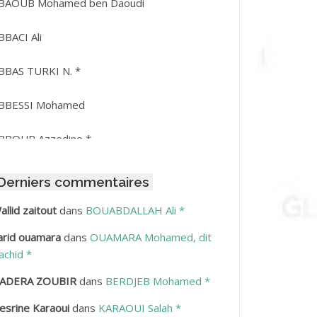
BAOUB Mohamed ben Daoudi
BBACI Ali
BBAS TURKI N. *
BBESSI Mohamed
BBOUR Azzedine *
BDAT Amar
Derniers commentaires
BDEDDAIM Hamid
allid zaitout
dans
BOUABDALLAH Ali *
arid ouamara
dans
OUAMARA Mohamed, dit
BDELAZIZ Mohamed
achid *
BDELHAFID Lakhdar
ADERA ZOUBIR
dans
BERDJEB Mohamed *
esrine Karaoui
dans
KARAOUI Salah *
BDELHOUHAB Haciba