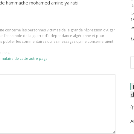
ide hammache mohamed amine ya rabi
ا
ن
لعاصمة عام 1957
e site concerne les personnes victimes de la grande répression d’Alger
our l’ensemble de la guerre d’indépendance algérienne et pour
Li
ons publier les commentaires ou les messages qui ne concerneraient
basez.
R
rmulaire de cette autre page
d
(
A