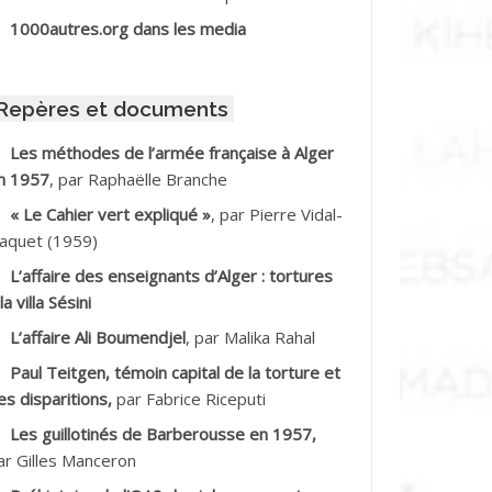
BIB Mohamed
1000autres.org dans les media
BID Mohamed
Repères et documents
BNOUN Salah
Les méthodes de l’armée française à Alger
n 1957
, par Raphaëlle Branche
CHACHE M.*
« Le Cahier vert expliqué »
, par Pierre Vidal-
CHLAF Ali
aquet (1959)
L’affaire des enseignants d’Alger : tortures
DALENE Tahar
la villa Sésini
L’affaire Ali Boumendjel
, par Malika Rahal
DALMI
Paul Teitgen, témoin capital de la torture et
DANE Ramdane *
es disparitions,
par Fabrice Riceputi
Les guillotinés de Barberousse en 1957,
DDAD
ar Gilles Manceron