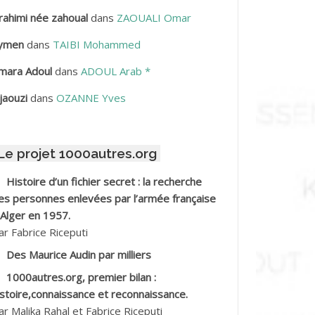
rahimi née zahoual
dans
ZAOUALI Omar
BDELLAZIZ Mohamed Hamoud*
ymen
dans
TAIBI Mohammed
BDELLI Mohamed
mara Adoul
dans
ADOUL Arab *
BDELLI Mohamed *
jaouzi
dans
OZANNE Yves
BDELMALEK Abdelaziz
Le projet 1000autres.org
BDELMOUMENE Ahmed
Histoire d’un fichier secret : la recherche
BDESMED Mohamed ben Kaddour
es personnes enlevées par l’armée française
 Alger en 1957.
BDESSELAMI Kouider
ar Fabrice Riceputi
Des Maurice Audin par milliers
BDESSLEM Ahmed dit le Coiffeur
1000autres.org, premier bilan :
istoire,connaissance et reconnaissance.
BDOUDOU
ar Malika Rahal et Fabrice Riceputi