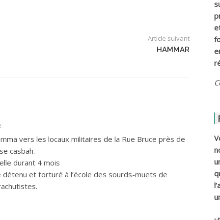
s
p
e
Article suivant
f
HAMMAR
e
r
C
e
V
mma vers les locaux militaires de la Rue Bruce près de
n
se casbah.
u
zelle durant 4 mois
q
é détenu et torturé à l’école des sourds-muets de
l
achutistes.
u
ي