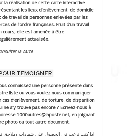
ur la réalisation de cette carte interactive
résentant les lieux d’enlèvement, de domicile
t de travail de personnes enlevées par les
orces de l’ordre françaises. Fruit d’un travail
n cours, elle est amenée à être
égulièrement actualisée.
onsulter la carte
POUR TEMOIGNER
ous connaissez une personne présente dans
otre liste ou vous voulez nous communiquer
n cas d’enlèvement, de torture, de disparition
ui ne s’y trouve pas encore ? Ecrivez-nous à
’adresse 1000autres@laposte.net, en joignant
ne photo ou tout autre document.
إذا كنت ترغب في الحصول على شهادات وملاحق ف