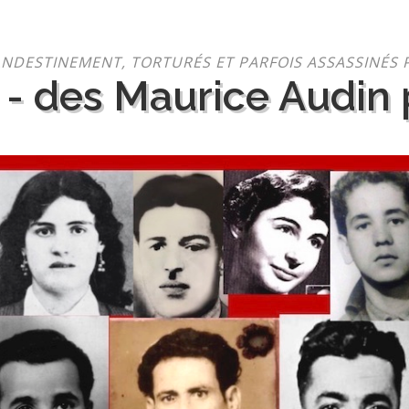
NDESTINEMENT, TORTURÉS ET PARFOIS ASSASSINÉS 
 - des Maurice Audin p