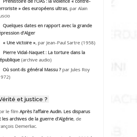
Préhistoire de l’OAS : la violence « contre-
DDALA Baghdad*
erroriste » des européens ultras
, par Alain
uscio
DDALA Boualem*
Quelques dates en rapport avec la grande
DDANE
épression d’Alger
« Une victoire »
, par Jean-Paul Sartre (1958)
DDECHE Rachid
Pierre Vidal-Naquet : La torture dans la
épublique
(archive audio)
DDER Omar
Où sont-ils général Massu ?
par Jules Roy
DELIOUAT Vve AIT SAADA
1972)
DJANI Khaled
Vérité et justice ?
DJAOUT
oir le film
Après l’affaire Audin. Les disparus
DNI Mohamed Akli
t les archives de la guerre d’Algérie
, de
rançois Demerliac.
DOUL Arab *