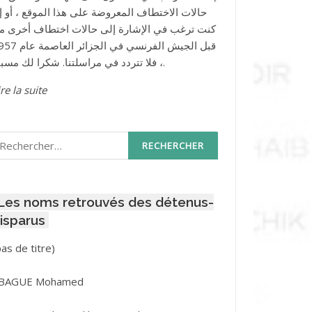
حالات الاختطاف المعروضة على هذا الموقع ، أو إذ
كنت ترغب في الإشارة إلى حالات اختطاف أخرى م
قبل الجيش الفرنسي في الجزائر ا
، فلا تتردد في مراسلتنا. شكرا لك مسبقا.
re la suite
echercher :
Les noms retrouvés des détenus-
isparus
Post
pas de titre)
ID
3416
BAGUE Mohamed