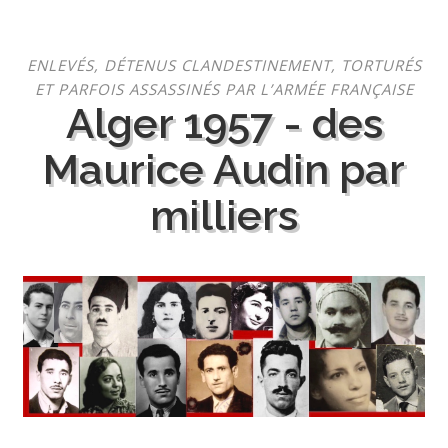
Aller
ENLEVÉS, DÉTENUS CLANDESTINEMENT, TORTURÉS
au
ET PARFOIS ASSASSINÉS PAR L’ARMÉE FRANÇAISE
contenu
Alger 1957 - des
Maurice Audin par
milliers