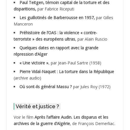
Paul Teitgen, témoin capital de la torture et des
ADALMI
disparitions,
par Fabrice Riceputi
ADANE Ramdane *
Les guillotinés de Barberousse en 1957,
par Gilles
Manceron
ADDAD
Préhistoire de l’OAS : la violence « contre-
terroriste » des européens ultras
, par Alain Ruscio
ADDALA Baghdad*
Quelques dates en rapport avec la grande
répression d’Alger
ADDALA Boualem*
« Une victoire »
, par Jean-Paul Sartre (1958)
ADDANE
Pierre Vidal-Naquet : La torture dans la République
(archive audio)
ADDECHE Rachid
Où sont-ils général Massu ?
par Jules Roy (1972)
ADDER Omar
Vérité et justice ?
ADELIOUAT Vve AIT SAADA
Voir le film
Après l’affaire Audin. Les disparus et les
archives de la guerre d’Algérie
, de François Demerliac.
ADJANI Khaled