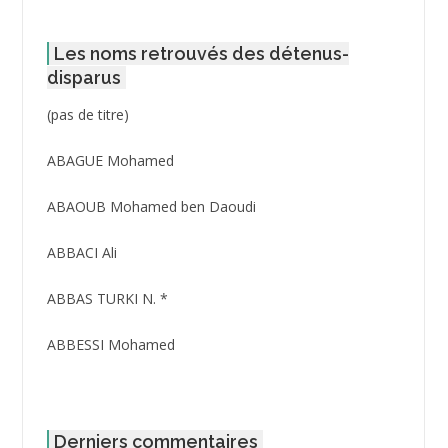
Les noms retrouvés des détenus-
disparus
Post
(pas de titre)
ID
3416
ABAGUE Mohamed
ABAOUB Mohamed ben Daoudi
ABBACI Ali
ABBAS TURKI N. *
ABBESSI Mohamed
ABBOUR Azzedine *
ABDAT Amar
Derniers commentaires