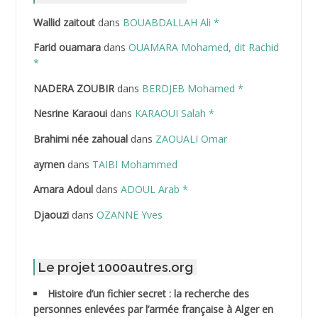
Wallid zaitout
dans
BOUABDALLAH Ali *
ABDEDDAIM Hamid
Farid ouamara
dans
OUAMARA Mohamed, dit Rachid
ABDELAZIZ Mohamed
*
NADERA ZOUBIR
dans
BERDJEB Mohamed *
ABDELHAFID Lakhdar
Nesrine Karaoui
dans
KARAOUI Salah *
ABDELHOUHAB Haciba
Brahimi née zahoual
dans
ZAOUALI Omar
ABDELLAZIZ Mohamed Hamoud*
aymen
dans
TAIBI Mohammed
ABDELLI Mohamed
Amara Adoul
dans
ADOUL Arab *
Djaouzi
dans
OZANNE Yves
ABDELLI Mohamed *
ABDELMALEK Abdelaziz
Le projet 1000autres.org
ABDELMOUMENE Ahmed
Histoire d’un fichier secret : la recherche des
personnes enlevées par l’armée française à Alger en