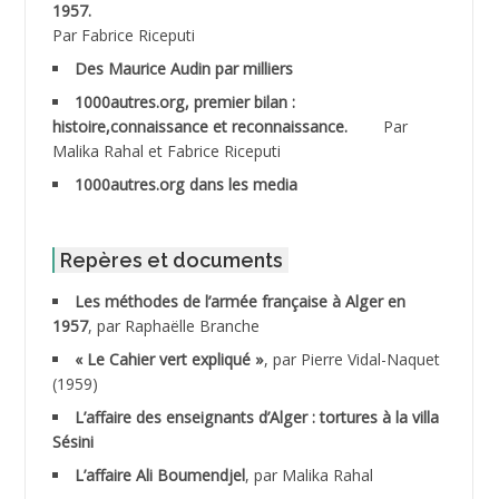
ABDESMED Mohamed ben Kaddour
1957.
Par Fabrice Riceputi
ABDESSELAMI Kouider
Des Maurice Audin par milliers
1000autres.org, premier bilan :
ABDESSLEM Ahmed dit le Coiffeur
histoire,connaissance et reconnaissance.
Par
Malika Rahal et Fabrice Riceputi
ABDOUDOU
1000autres.org dans les media
ABIB Mohamed
ABID Mohamed
Repères et documents
Les méthodes de l’armée française à Alger en
ABNOUN Salah
1957
, par Raphaëlle Branche
« Le Cahier vert expliqué »
, par Pierre Vidal-Naquet
ACHACHE M.*
(1959)
ACHLAF Ali
L’affaire des enseignants d’Alger : tortures à la villa
Sésini
ADALENE Tahar
L’affaire Ali Boumendjel
, par Malika Rahal