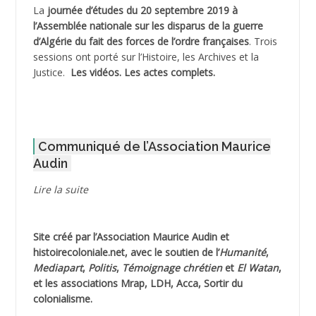
La
journée d’études du 20 septembre 2019 à
ADJAOUT
l’Assemblée nationale sur les disparus de la guerre
d’Algérie du fait des forces de l’ordre françaises
. Trois
ADNI Mohamed Akli
sessions ont porté sur l’Histoire, les Archives et la
Justice.
Les vidéos.
Les actes complets
.
ADOUL Arab *
AFLIAOU Mohamed *
Communiqué de l’Association Maurice
AGOULMINE
Audin
AGUIB Djaffar
Lire la suite
AGUIB Nouredine
Site créé par l’
Association Maurice Audin
et
AHLOUCHE Mabrouk *
histoirecoloniale.net
, avec le soutien de l’
Humanité
,
Mediapart
,
Politis
,
Témoignage
chrétien
et
El Watan
,
AIBLIED Ahmed
et les associations Mrap, LDH, Acca, Sortir du
colonialisme.
AIBOUD Abderrahmane *