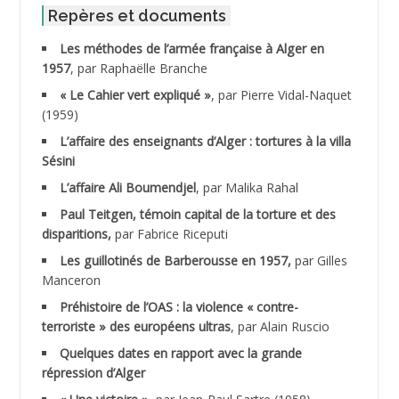
ABID Mohamed
Repères et documents
Les méthodes de l’armée française à Alger en
ABNOUN Salah
1957
, par Raphaëlle Branche
« Le Cahier vert expliqué »
, par Pierre Vidal-Naquet
ACHACHE M.*
(1959)
ACHLAF Ali
L’affaire des enseignants d’Alger : tortures à la villa
Sésini
ADALENE Tahar
L’affaire Ali Boumendjel
, par Malika Rahal
Paul Teitgen, témoin capital de la torture et des
ADALMI
disparitions,
par Fabrice Riceputi
ADANE Ramdane *
Les guillotinés de Barberousse en 1957,
par Gilles
Manceron
ADDAD
Préhistoire de l’OAS : la violence « contre-
terroriste » des européens ultras
, par Alain Ruscio
ADDALA Baghdad*
Quelques dates en rapport avec la grande
répression d’Alger
ADDALA Boualem*