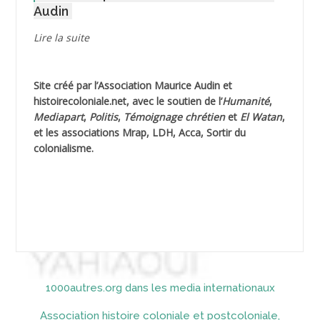
Audin
AGUIB Djaffar
Lire la suite
AGUIB Nouredine
Site créé par l’
Association Maurice Audin
et
AHLOUCHE Mabrouk *
histoirecoloniale.net
, avec le soutien de l’
Humanité
,
Mediapart
,
Politis
,
Témoignage
chrétien
et
El Watan
,
AIBLIED Ahmed
et les associations Mrap, LDH, Acca, Sortir du
colonialisme.
AIBOUD Abderrahmane *
AIBOUD Ahmed
AICH
AICHEKADRA Sid Ahmed
1000autres.org dans les media internationaux
AICI (ou AISSI) Laïd
Association histoire coloniale et postcoloniale,