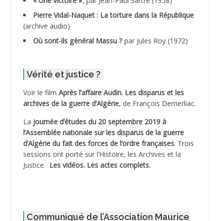
« Une victoire »
, par Jean-Paul Sartre (1958)
ADDANE
Pierre Vidal-Naquet : La torture dans la République
(archive audio)
ADDECHE Rachid
Où sont-ils général Massu ?
par Jules Roy (1972)
ADDER Omar
Vérité et justice ?
ADELIOUAT Vve AIT SAADA
Voir le film
Après l’affaire Audin. Les disparus et les
archives de la guerre d’Algérie
, de François Demerliac.
ADJANI Khaled
La
journée d’études du 20 septembre 2019 à
ADJAOUT
l’Assemblée nationale sur les disparus de la guerre
d’Algérie du fait des forces de l’ordre françaises
. Trois
ADNI Mohamed Akli
sessions ont porté sur l’Histoire, les Archives et la
Justice.
Les vidéos.
Les actes complets
.
ADOUL Arab *
AFLIAOU Mohamed *
Communiqué de l’Association Maurice
AGOULMINE