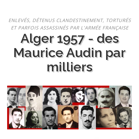
Aller
ENLEVÉS, DÉTENUS CLANDESTINEMENT, TORTURÉS
au
ET PARFOIS ASSASSINÉS PAR L’ARMÉE FRANÇAISE
contenu
Alger 1957 - des
Maurice Audin par
milliers