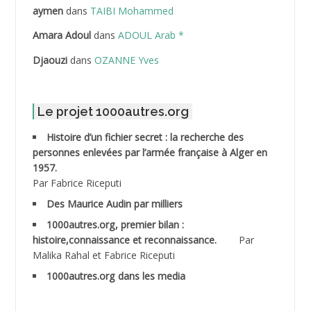
ABDELLAZIZ Mohamed Hamoud*
aymen
dans
TAIBI Mohammed
ABDELLI Mohamed
Amara Adoul
dans
ADOUL Arab *
Djaouzi
dans
OZANNE Yves
ABDELLI Mohamed *
ABDELMALEK Abdelaziz
Le projet 1000autres.org
ABDELMOUMENE Ahmed
Histoire d’un fichier secret : la recherche des
personnes enlevées par l’armée française à Alger en
ABDESMED Mohamed ben Kaddour
1957.
Par Fabrice Riceputi
ABDESSELAMI Kouider
Des Maurice Audin par milliers
1000autres.org, premier bilan :
ABDESSLEM Ahmed dit le Coiffeur
histoire,connaissance et reconnaissance.
Par
Malika Rahal et Fabrice Riceputi
ABDOUDOU
1000autres.org dans les media
ABIB Mohamed