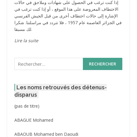
إذا كنت ترغب في الحصول على شهادات وملاحق في حالات
الاختطاف المعروضة على هذا الموقع ، أو إذا كنت ترغب في
الإشارة إلى حالات اختطاف أخرى من قبل الجيش الفرنسي
في الجزائر العاصمة عام 1957 ، فلا تتردد في مراسلتنا. شكرا
لك مسبقا.
Lire la suite
Rechercher :
Les noms retrouvés des détenus-
disparus
Post
(pas de titre)
ID
3416
ABAGUE Mohamed
ABAOUB Mohamed ben Daoudi