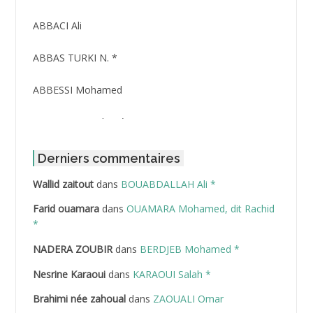
ABBACI Ali
ABBAS TURKI N. *
ABBESSI Mohamed
ABBOUR Azzedine *
ABDAT Amar
Derniers commentaires
Wallid zaitout
dans
BOUABDALLAH Ali *
ABDEDDAIM Hamid
Farid ouamara
dans
OUAMARA Mohamed, dit Rachid
ABDELAZIZ Mohamed
*
NADERA ZOUBIR
dans
BERDJEB Mohamed *
ABDELHAFID Lakhdar
Nesrine Karaoui
dans
KARAOUI Salah *
ABDELHOUHAB Haciba
Brahimi née zahoual
dans
ZAOUALI Omar