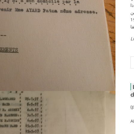
ا
ن
لعاصمة عام 1957
Li
R
d
(
A