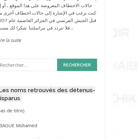
حالات الاختطاف المعروضة على هذا الموقع ، أو إذ
كنت ترغب في الإشارة إلى حالات اختطاف أخرى م
قبل الجيش الفرنسي في الجزائر ا
، فلا تتردد في مراسلتنا. شكرا لك مسبقا.
re la suite
echercher :
Les noms retrouvés des détenus-
isparus
Post
pas de titre)
ID
3416
BAGUE Mohamed