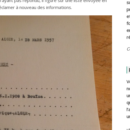
’ayant pas répondu, il figure sur une liste envoyée en
s
réclamer à nouveau des informations.
p
e
f
e
r
C
V
n
u
q
l
u
ي