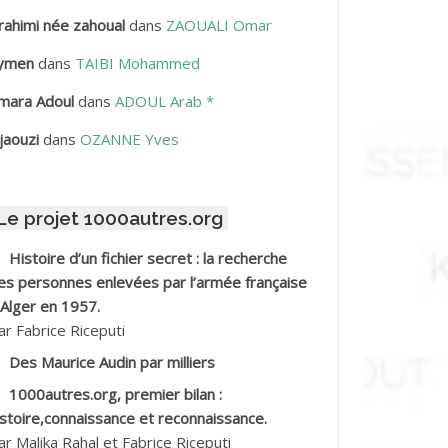
rahimi née zahoual
dans
ZAOUALI Omar
BDELLAZIZ Mohamed Hamoud*
ymen
dans
TAIBI Mohammed
BDELLI Mohamed
mara Adoul
dans
ADOUL Arab *
BDELLI Mohamed *
jaouzi
dans
OZANNE Yves
BDELMALEK Abdelaziz
Le projet 1000autres.org
BDELMOUMENE Ahmed
Histoire d’un fichier secret : la recherche
BDESMED Mohamed ben Kaddour
es personnes enlevées par l’armée française
 Alger en 1957.
BDESSELAMI Kouider
ar Fabrice Riceputi
Des Maurice Audin par milliers
BDESSLEM Ahmed dit le Coiffeur
1000autres.org, premier bilan :
istoire,connaissance et reconnaissance.
BDOUDOU
ar Malika Rahal et Fabrice Riceputi