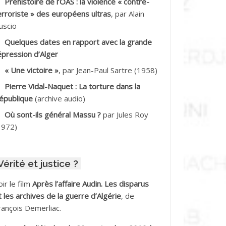
Préhistoire de l’OAS : la violence « contre-
DDALA Baghdad*
erroriste » des européens ultras
, par Alain
uscio
DDALA Boualem*
Quelques dates en rapport avec la grande
DDANE
épression d’Alger
« Une victoire »
, par Jean-Paul Sartre (1958)
DDECHE Rachid
Pierre Vidal-Naquet : La torture dans la
épublique
(archive audio)
DDER Omar *
Où sont-ils général Massu ?
par Jules Roy
DELIOUAT Vve AIT SAADA
1972)
DJANI Khaled
Vérité et justice ?
DJAOUT
oir le film
Après l’affaire Audin. Les disparus
DNI Mohamed Akli
t les archives de la guerre d’Algérie
, de
rançois Demerliac.
DOUL Arab *