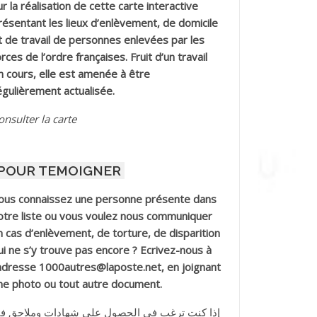
ur la réalisation de cette carte interactive
résentant les lieux d’enlèvement, de domicile
t de travail de personnes enlevées par les
orces de l’ordre françaises. Fruit d’un travail
n cours, elle est amenée à être
égulièrement actualisée.
onsulter la carte
POUR TEMOIGNER
ous connaissez une personne présente dans
otre liste ou vous voulez nous communiquer
n cas d’enlèvement, de torture, de disparition
ui ne s’y trouve pas encore ? Ecrivez-nous à
’adresse 1000autres@laposte.net, en joignant
ne photo ou tout autre document.
إذا كنت ترغب في الحصول على شهادات وملاحق ف