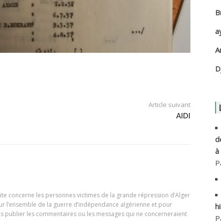
B
A
a
A
A
A
D
A
Article suivant
A
AIDI
A
d
à
A
P
A
e site concerne les personnes victimes de la grande répression d’Alger
our l’ensemble de la guerre d’indépendance algérienne et pour
h
A
ons publier les commentaires ou les messages qui ne concerneraient
P