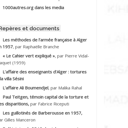
BIB Mohamed
1000autres.org dans les media
BID Mohamed
Repères et documents
BNOUN Salah
Les méthodes de l’armée française à Alger
n 1957
, par Raphaëlle Branche
CHACHE M.*
« Le Cahier vert expliqué »
, par Pierre Vidal-
CHLAF Ali
aquet (1959)
L’affaire des enseignants d’Alger : tortures
DALENE Tahar
la villa Sésini
L’affaire Ali Boumendjel
, par Malika Rahal
DALMI
Paul Teitgen, témoin capital de la torture et
DANE Ramdane *
es disparitions,
par Fabrice Riceputi
Les guillotinés de Barberousse en 1957,
DDAD
ar Gilles Manceron