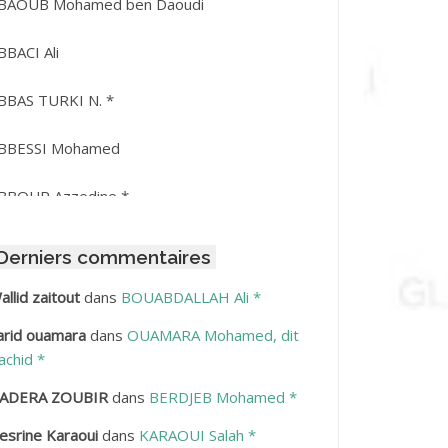
BAOUB Mohamed ben Daoudi
BBACI Ali
BBAS TURKI N. *
BBESSI Mohamed
BBOUR Azzedine *
BDAT Amar
Derniers commentaires
BDEDDAIM Hamid
allid zaitout
dans
BOUABDALLAH Ali *
arid ouamara
dans
OUAMARA Mohamed, dit
BDELAZIZ Mohamed
achid *
BDELHAFID Lakhdar
ADERA ZOUBIR
dans
BERDJEB Mohamed *
esrine Karaoui
dans
KARAOUI Salah *
BDELHOUHAB Haciba