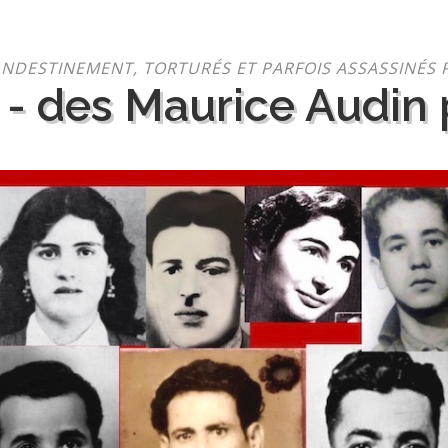
NDESTINEMENT, TORTURÉS ET PARFOIS ASSASSINÉS 
 - des Maurice Audin p