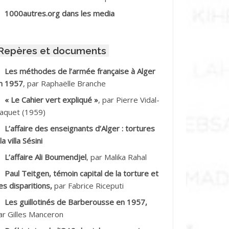
BIB Mohamed
1000autres.org dans les media
BID Mohamed
Repères et documents
BNOUN Salah
Les méthodes de l’armée française à Alger
n 1957
, par Raphaëlle Branche
CHACHE M.*
« Le Cahier vert expliqué »
, par Pierre Vidal-
CHLAF Ali
aquet (1959)
L’affaire des enseignants d’Alger : tortures
DALENE Tahar
la villa Sésini
L’affaire Ali Boumendjel
, par Malika Rahal
DALMI
Paul Teitgen, témoin capital de la torture et
DANE Ramdane *
es disparitions,
par Fabrice Riceputi
Les guillotinés de Barberousse en 1957,
DDAD
ar Gilles Manceron