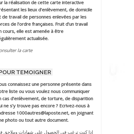
ur la réalisation de cette carte interactive
résentant les lieux d’enlèvement, de domicile
t de travail de personnes enlevées par les
orces de l’ordre françaises. Fruit d’un travail
n cours, elle est amenée à être
égulièrement actualisée.
onsulter la carte
POUR TEMOIGNER
ous connaissez une personne présente dans
otre liste ou vous voulez nous communiquer
n cas d’enlèvement, de torture, de disparition
ui ne s’y trouve pas encore ? Ecrivez-nous à
’adresse 1000autres@laposte.net, en joignant
ne photo ou tout autre document.
إذا كنت ترغب في الحصول على شهادات وملاحق ف