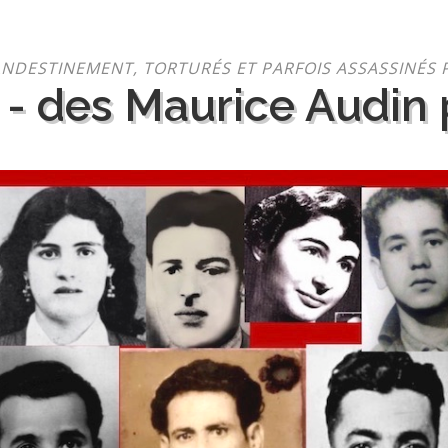
NDESTINEMENT, TORTURÉS ET PARFOIS ASSASSINÉS 
 - des Maurice Audin p