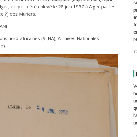
s
ger, et qu’il a été enlevé le 28 juin 1957 à Alger par les
p
ée ?] des Muriers.
e
f
NI :
e
ons nord-africaines (SLNA), Archives Nationales
r
e).
C
V
n
u
q
l
u
ي