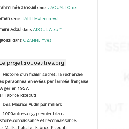
rahimi née zahoual
dans
ZAOUALI Omar
BDELLAZIZ Mohamed Hamoud*
ymen
dans
TAIBI Mohammed
BDELLI Mohamed
mara Adoul
dans
ADOUL Arab *
BDELLI Mohamed *
jaouzi
dans
OZANNE Yves
BDELMALEK Abdelaziz
Le projet 1000autres.org
BDELMOUMENE Ahmed
Histoire d’un fichier secret : la recherche
BDESMED Mohamed ben Kaddour
es personnes enlevées par l’armée française
 Alger en 1957.
BDESSELAMI Kouider
ar Fabrice Riceputi
Des Maurice Audin par milliers
BDESSLEM Ahmed dit le Coiffeur
1000autres.org, premier bilan :
istoire,connaissance et reconnaissance.
BDOUDOU
ar Malika Rahal et Fabrice Riceputi