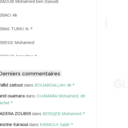
BAOUB Mohamed ben Daoudi
BBACI Ali
BBAS TURKI N. *
BBESSI Mohamed
BBOUR Azzedine *
BDAT Amar
Derniers commentaires
BDEDDAIM Hamid
allid zaitout
dans
BOUABDALLAH Ali *
arid ouamara
dans
OUAMARA Mohamed, dit
BDELAZIZ Mohamed
achid *
BDELHAFID Lakhdar
ADERA ZOUBIR
dans
BERDJEB Mohamed *
esrine Karaoui
dans
KARAOUI Salah *
BDELHOUHAB Haciba