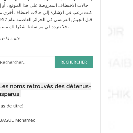
حالات الاختطاف المعروضة على هذا الموقع ، أو إذ
كنت ترغب في الإشارة إلى حالات اختطاف أخرى م
قبل الجيش الفرنسي في الجزائر ا
، فلا تتردد في مراسلتنا. شكرا لك مسبقا.
re la suite
echercher :
Les noms retrouvés des détenus-
isparus
Post
pas de titre)
ID
3416
BAGUE Mohamed