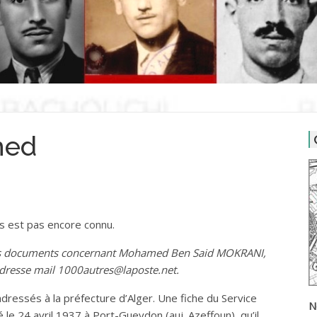
med
us est pas encore connu.
 des documents concernant Mohamed Ben Said MOKRANI,
adresse mail 1000autres@laposte.net.
dressés à la préfecture d’Alger. Une fiche du Service
N
é le 24 avril 1937 à Port-Gueydon (auj. Azeffoun), qu’il