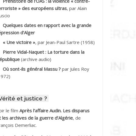
Préhistoire de l’OAS : la violence « contre-
DDALA Baghdad*
erroriste » des européens ultras
, par Alain
uscio
DDALA Boualem*
Quelques dates en rapport avec la grande
DDANE
épression d’Alger
« Une victoire »
, par Jean-Paul Sartre (1958)
DDECHE Rachid
Pierre Vidal-Naquet : La torture dans la
épublique
(archive audio)
DDER Omar *
Où sont-ils général Massu ?
par Jules Roy
DELIOUAT Vve AIT SAADA
1972)
DJANI Khaled
Vérité et justice ?
DJAOUT
oir le film
Après l’affaire Audin. Les disparus
DNI Mohamed Akli
t les archives de la guerre d’Algérie
, de
rançois Demerliac.
DOUL Arab *