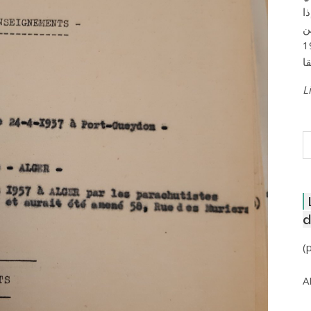
ا
ن
لعاصمة عام 1957
Li
R
d
(
A