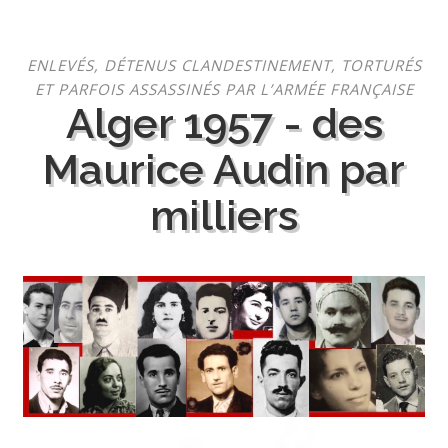
Aller
ENLEVÉS, DÉTENUS CLANDESTINEMENT, TORTURÉS
au
ET PARFOIS ASSASSINÉS PAR L’ARMÉE FRANÇAISE
contenu
Alger 1957 - des
Maurice Audin par
milliers