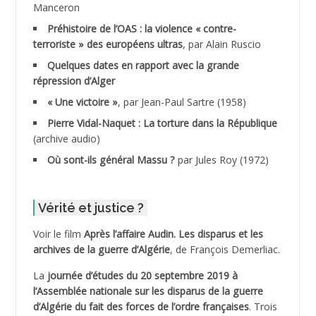
Manceron
ADDAD
Préhistoire de l’OAS : la violence « contre-
terroriste » des européens ultras
, par Alain Ruscio
ADDALA Baghdad*
Quelques dates en rapport avec la grande
répression d’Alger
ADDALA Boualem*
« Une victoire »
, par Jean-Paul Sartre (1958)
ADDANE
Pierre Vidal-Naquet : La torture dans la République
(archive audio)
ADDECHE Rachid
Où sont-ils général Massu ?
par Jules Roy (1972)
ADDER Omar *
Vérité et justice ?
ADELIOUAT Vve AIT SAADA
Voir le film
Après l’affaire Audin. Les disparus et les
archives de la guerre d’Algérie
, de François Demerliac.
ADJANI Khaled
La
journée d’études du 20 septembre 2019 à
ADJAOUT
l’Assemblée nationale sur les disparus de la guerre
d’Algérie du fait des forces de l’ordre françaises
. Trois
ADNI Mohamed Akli