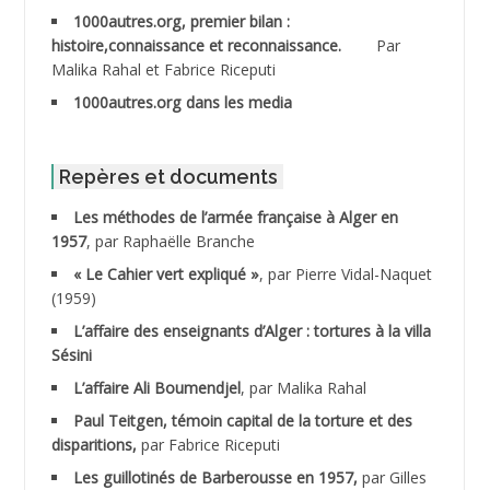
1000autres.org, premier bilan :
ABDESSLEM Ahmed dit le Coiffeur
histoire,connaissance et reconnaissance.
Par
Malika Rahal et Fabrice Riceputi
ABDOUDOU
1000autres.org dans les media
ABIB Mohamed
ABID Mohamed
Repères et documents
Les méthodes de l’armée française à Alger en
ABNOUN Salah *
1957
, par Raphaëlle Branche
« Le Cahier vert expliqué »
, par Pierre Vidal-Naquet
ACHACHE M.*
(1959)
ACHLAF Ali
L’affaire des enseignants d’Alger : tortures à la villa
Sésini
ADALENE Tahar
L’affaire Ali Boumendjel
, par Malika Rahal
Paul Teitgen, témoin capital de la torture et des
ADALMI
disparitions,
par Fabrice Riceputi
ADANE Ramdane *
Les guillotinés de Barberousse en 1957,
par Gilles