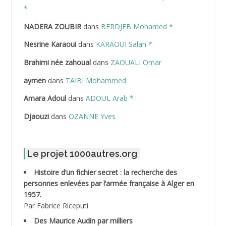
ABDELAZIZ Mohamed
*
NADERA ZOUBIR
dans
BERDJEB Mohamed *
ABDELHAFID Lakhdar
Nesrine Karaoui
dans
KARAOUI Salah *
ABDELHOUHAB Haciba
Brahimi née zahoual
dans
ZAOUALI Omar
ABDELLAZIZ Mohamed Hamoud*
aymen
dans
TAIBI Mohammed
ABDELLI Mohamed
Amara Adoul
dans
ADOUL Arab *
Djaouzi
dans
OZANNE Yves
ABDELLI Mohamed *
ABDELMALEK Abdelaziz
Le projet 1000autres.org
ABDELMOUMENE Ahmed
Histoire d’un fichier secret : la recherche des
personnes enlevées par l’armée française à Alger en
ABDESMED Mohamed ben Kaddour
1957.
Par Fabrice Riceputi
ABDESSELAMI Kouider
Des Maurice Audin par milliers