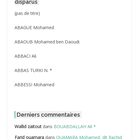
disparus
Post
(pas de titre)
ID
3416
ABAGUE Mohamed
ABAOUB Mohamed ben Daoudi
ABBACI Ali
ABBAS TURKI N. *
ABBESSI Mohamed
ABBOUR Azzedine *
ABDAT Amar
Derniers commentaires
Wallid zaitout
dans
BOUABDALLAH Ali *
ABDEDDAIM Hamid
Farid ouamara
dans
OUAMARA Mohamed, dit Rachid