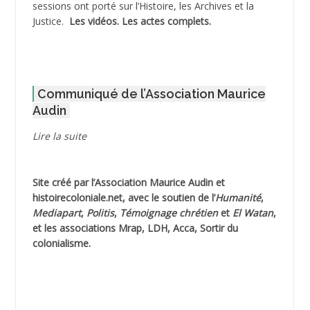
sessions ont porté sur l’Histoire, les Archives et la
Justice.
Les vidéos.
Les actes complets
.
ADOUL Arab *
AFLIAOU Mohamed *
Communiqué de l’Association Maurice
AGOULMINE
Audin
AGUIB Djaffar
Lire la suite
AGUIB Nouredine
Site créé par l’
Association Maurice Audin
et
AHLOUCHE Mabrouk *
histoirecoloniale.net
, avec le soutien de l’
Humanité
,
Mediapart
,
Politis
,
Témoignage
chrétien
et
El Watan
,
AIBLIED Ahmed
et les associations Mrap, LDH, Acca, Sortir du
colonialisme.
AIBOUD Abderrahmane *
AIBOUD Ahmed