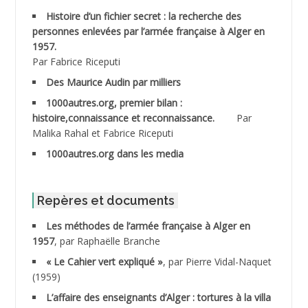
ABDELMOUMENE Ahmed
Histoire d’un fichier secret : la recherche des
personnes enlevées par l’armée française à Alger en
ABDESMED Mohamed ben Kaddour
1957.
Par Fabrice Riceputi
ABDESSELAMI Kouider
Des Maurice Audin par milliers
1000autres.org, premier bilan :
ABDESSLEM Ahmed dit le Coiffeur
histoire,connaissance et reconnaissance.
Par
Malika Rahal et Fabrice Riceputi
ABDOUDOU
1000autres.org dans les media
ABIB Mohamed
ABID Mohamed
Repères et documents
Les méthodes de l’armée française à Alger en
ABNOUN Salah
1957
, par Raphaëlle Branche
« Le Cahier vert expliqué »
, par Pierre Vidal-Naquet
ACHACHE M.*
(1959)
ACHLAF Ali
L’affaire des enseignants d’Alger : tortures à la villa