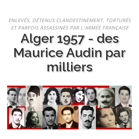
Aller
ENLEVÉS, DÉTENUS CLANDESTINEMENT, TORTURÉS
au
ET PARFOIS ASSASSINÉS PAR L’ARMÉE FRANÇAISE
contenu
Alger 1957 - des
Maurice Audin par
milliers