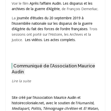
Voir le film
Après l’affaire Audin. Les disparus et les
archives de la guerre d’Algérie
, de François Demerliac.
ADJANI Khaled
La
journée d’études du 20 septembre 2019 à
ADJAOUT
l’Assemblée nationale sur les disparus de la guerre
d’Algérie du fait des forces de l’ordre françaises
. Trois
ADNI Mohamed Akli
sessions ont porté sur l’Histoire, les Archives et la
Justice.
Les vidéos.
Les actes complets
.
ADOUL Arab *
AFLIAOU Mohamed *
Communiqué de l’Association Maurice
AGOULMINE
Audin
AGUIB Djaffar
Lire la suite
AGUIB Nouredine
Site créé par l’
Association Maurice Audin
et
AHLOUCHE Mabrouk *
histoirecoloniale.net
, avec le soutien de l’
Humanité
,
Mediapart
,
Politis
,
Témoignage
chrétien
et
El Watan
,