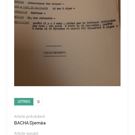
B
LETTRES
Article précédent
BACHA Djemâa
Article suivant