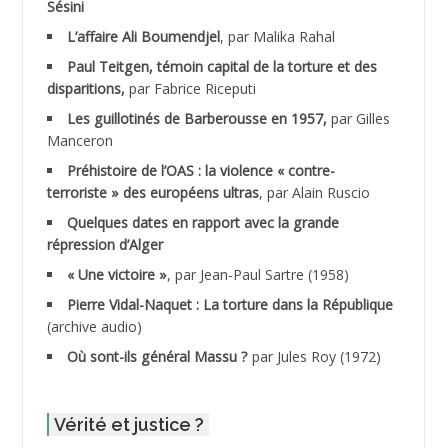
Sésini
ADALENE Tahar
L’affaire Ali Boumendjel
, par Malika Rahal
Paul Teitgen, témoin capital de la torture et des
ADALMI
disparitions,
par Fabrice Riceputi
ADANE Ramdane *
Les guillotinés de Barberousse en 1957,
par Gilles
Manceron
ADDAD
Préhistoire de l’OAS : la violence « contre-
terroriste » des européens ultras
, par Alain Ruscio
ADDALA Baghdad*
Quelques dates en rapport avec la grande
répression d’Alger
ADDALA Boualem*
« Une victoire »
, par Jean-Paul Sartre (1958)
ADDANE
Pierre Vidal-Naquet : La torture dans la République
(archive audio)
ADDECHE Rachid
Où sont-ils général Massu ?
par Jules Roy (1972)
ADDER Omar
Vérité et justice ?
ADELIOUAT Vve AIT SAADA