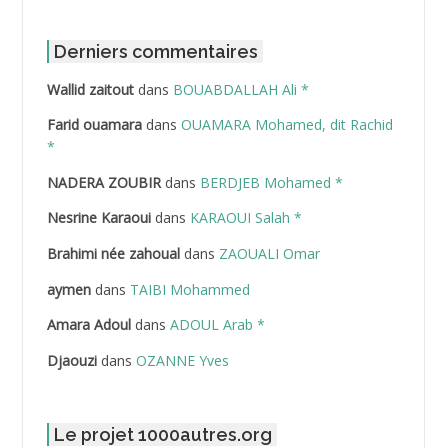
ABBOUR Azzedine *
ABDAT Amar
Derniers commentaires
Wallid zaitout
dans
BOUABDALLAH Ali *
ABDEDDAIM Hamid
Farid ouamara
dans
OUAMARA Mohamed, dit Rachid
ABDELAZIZ Mohamed
*
NADERA ZOUBIR
dans
BERDJEB Mohamed *
ABDELHAFID Lakhdar
Nesrine Karaoui
dans
KARAOUI Salah *
ABDELHOUHAB Haciba
Brahimi née zahoual
dans
ZAOUALI Omar
ABDELLAZIZ Mohamed Hamoud*
aymen
dans
TAIBI Mohammed
ABDELLI Mohamed
Amara Adoul
dans
ADOUL Arab *
Djaouzi
dans
OZANNE Yves
ABDELLI Mohamed *
ABDELMALEK Abdelaziz
Le projet 1000autres.org