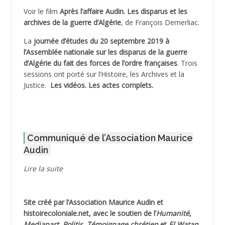
Voir le film
Après l’affaire Audin. Les disparus et les
archives de la guerre d’Algérie
, de François Demerliac.
ADJANI Khaled
La
journée d’études du 20 septembre 2019 à
ADJAOUT
l’Assemblée nationale sur les disparus de la guerre
d’Algérie du fait des forces de l’ordre françaises
. Trois
ADNI Mohamed Akli
sessions ont porté sur l’Histoire, les Archives et la
Justice.
Les vidéos.
Les actes complets
.
ADOUL Arab *
AFLIAOU Mohamed *
Communiqué de l’Association Maurice
AGOULMINE
Audin
AGUIB Djaffar
Lire la suite
AGUIB Nouredine
Site créé par l’
Association Maurice Audin
et
AHLOUCHE Mabrouk *
histoirecoloniale.net
, avec le soutien de l’
Humanité
,
Mediapart
,
Politis
,
Témoignage
chrétien
et
El Watan
,