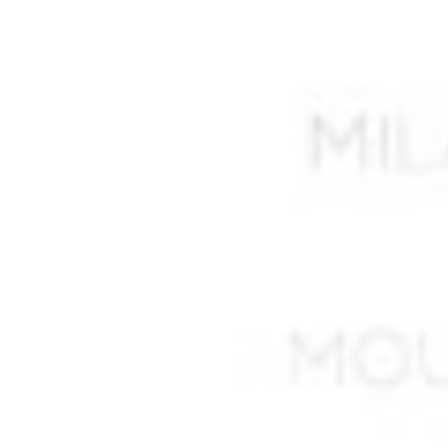
AISSANI Rachid
AISSAOUI Mohamed
AISSAOUI Rabah
AISSAT
AISSI Boubekeur
AIT DIB Moussa*
AIT HAMMOUDI
AIT MOHAN Seghir
AIT OUNESLI
AIT SAADA Lucien Mourad