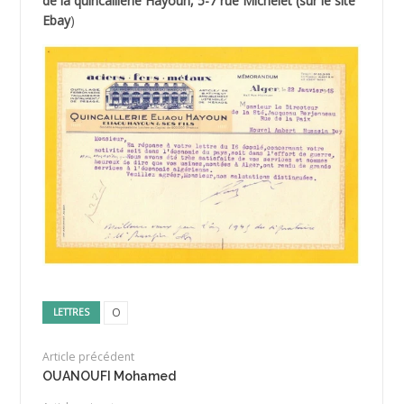
de la quincaillerie Hayoun, 5-7 rue Michelet (sur le site
Ebay
)
O
LETTRES
Article précédent
OUANOUFI Mohamed