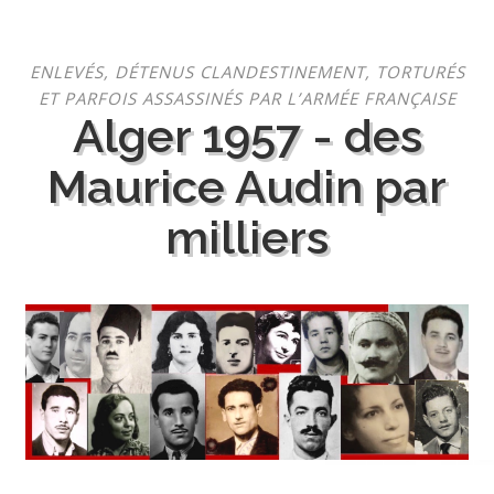
Aller
ENLEVÉS, DÉTENUS CLANDESTINEMENT, TORTURÉS
au
ET PARFOIS ASSASSINÉS PAR L’ARMÉE FRANÇAISE
contenu
Alger 1957 - des
Maurice Audin par
milliers