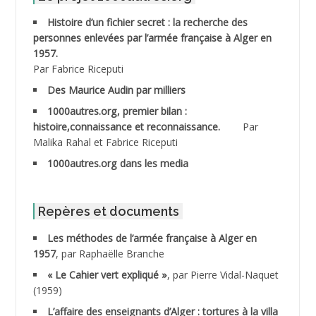
ABDELMOUMENE Ahmed
Histoire d’un fichier secret : la recherche des
personnes enlevées par l’armée française à Alger en
ABDESMED Mohamed ben Kaddour
1957.
Par Fabrice Riceputi
ABDESSELAMI Kouider
Des Maurice Audin par milliers
1000autres.org, premier bilan :
ABDESSLEM Ahmed dit le Coiffeur
histoire,connaissance et reconnaissance.
Par
Malika Rahal et Fabrice Riceputi
ABDOUDOU
1000autres.org dans les media
ABIB Mohamed
ABID Mohamed
Repères et documents
Les méthodes de l’armée française à Alger en
ABNOUN Salah
1957
, par Raphaëlle Branche
« Le Cahier vert expliqué »
, par Pierre Vidal-Naquet
ACHACHE M.*
(1959)
ACHLAF Ali
L’affaire des enseignants d’Alger : tortures à la villa