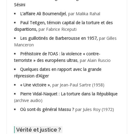
Sésini
ADALENE Tahar
L’affaire Ali Boumendjel
, par Malika Rahal
Paul Teitgen, témoin capital de la torture et des
ADALMI
disparitions,
par Fabrice Riceputi
ADANE Ramdane *
Les guillotinés de Barberousse en 1957,
par Gilles
Manceron
ADDAD
Préhistoire de l’OAS : la violence « contre-
terroriste » des européens ultras
, par Alain Ruscio
ADDALA Baghdad*
Quelques dates en rapport avec la grande
répression d’Alger
ADDALA Boualem*
« Une victoire »
, par Jean-Paul Sartre (1958)
ADDANE
Pierre Vidal-Naquet : La torture dans la République
(archive audio)
ADDECHE Rachid
Où sont-ils général Massu ?
par Jules Roy (1972)
ADDER Omar
Vérité et justice ?
ADELIOUAT Vve AIT SAADA