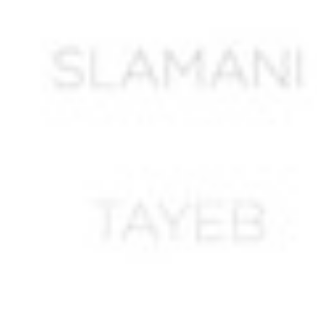
ALLILI Ahmed *
ALLOUACHE Abdelkader *
ALLOUCHE ou ALLIOUCHE M. *
AMAR Boudjemaa
AMARA A.
AMARA Abdelkader
AMARA Mohamed
AMARI Saïd
AMELLAL Mohamed ben Idir
AMEUR Mustapha