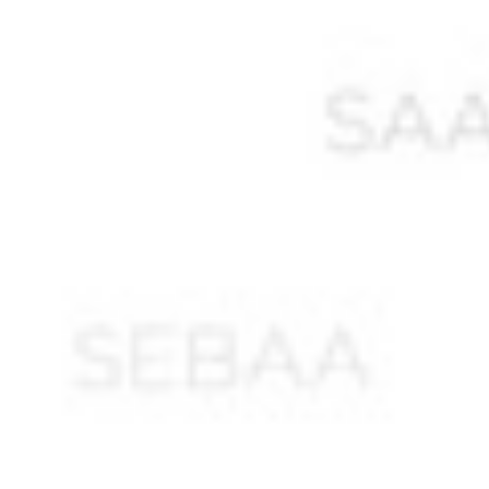
ALIK M’hamed
ALIK Mohamed
ALIKHOUDJA Khaled *
ALIOUA Mohamed
ALIOUANE Mohamed
ALLAG Abdelkader *
ALLALI Said
ALLAM Sadani
ALLEL Ali
ALLEM Sadaoui