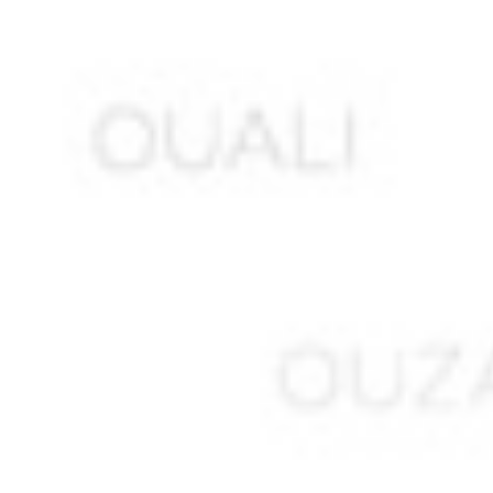
AIT SAID Ormesli
AIT TATAB
AKEZOUH Yahya ben Belkacem
AKKOUCHE Saïd
AKLOUCHE Mohamed
AKNAK Abdelkader
ALI LAHMAR Abdelkader *
ALIANE Ahmed
ALIAOUDIA