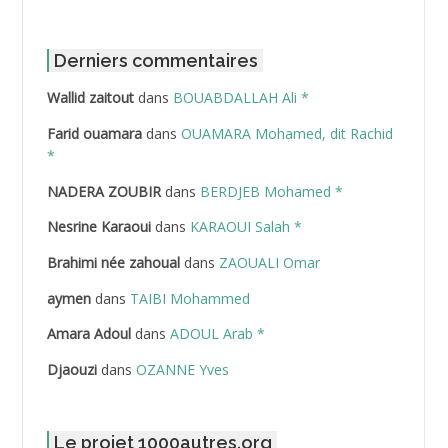
ABBOUR Azzedine *
ABDAT Amar
Derniers commentaires
Wallid zaitout
dans
BOUABDALLAH Ali *
ABDEDDAIM Hamid
Farid ouamara
dans
OUAMARA Mohamed, dit Rachid
ABDELAZIZ Mohamed
*
NADERA ZOUBIR
dans
BERDJEB Mohamed *
ABDELHAFID Lakhdar
Nesrine Karaoui
dans
KARAOUI Salah *
ABDELHOUHAB Haciba
Brahimi née zahoual
dans
ZAOUALI Omar
ABDELLAZIZ Mohamed Hamoud*
aymen
dans
TAIBI Mohammed
ABDELLI Mohamed
Amara Adoul
dans
ADOUL Arab *
Djaouzi
dans
OZANNE Yves
ABDELLI Mohamed *
ABDELMALEK Abdelaziz
Le projet 1000autres.org