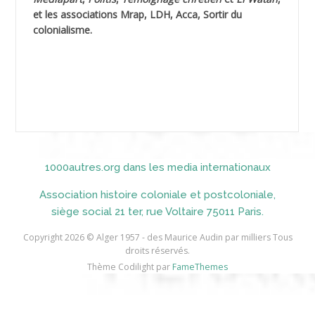
AIBLIED Ahmed
et les associations Mrap, LDH, Acca, Sortir du
colonialisme.
AIBOUD Abderrahmane *
AIBOUD Ahmed
AICH
AICHEKADRA Sid Ahmed
1000autres.org dans les media internationaux
AICI (ou AISSI) Laïd
Association histoire coloniale et postcoloniale,
AIDI
siège social 21 ter, rue Voltaire 75011 Paris.
AININE Abdelkader
Copyright 2026 © Alger 1957 - des Maurice Audin par milliers Tous
droits réservés.
AIOUT
Thème Codilight par
FameThemes
AISSA ABDI Ahmed *