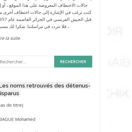
حالات الاختطاف المعروضة على هذا الموقع ، أو إذ
كنت ترغب في الإشارة إلى حالات اختطاف أخرى م
قبل الجيش الفرنسي في الجزائر ا
، فلا تتردد في مراسلتنا. شكرا لك مسبقا.
re la suite
echercher :
Les noms retrouvés des détenus-
isparus
Post
pas de titre)
ID
3416
BAGUE Mohamed