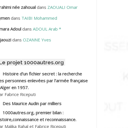
rahimi née zahoual
dans
ZAOUALI Omar
BDELLAZIZ Mohamed Hamoud*
ymen
dans
TAIBI Mohammed
BDELLI Mohamed
mara Adoul
dans
ADOUL Arab *
BDELLI Mohamed *
jaouzi
dans
OZANNE Yves
BDELMALEK Abdelaziz
Le projet 1000autres.org
BDELMOUMENE Ahmed
Histoire d’un fichier secret : la recherche
BDESMED Mohamed ben Kaddour
es personnes enlevées par l’armée française
 Alger en 1957.
BDESSELAMI Kouider
ar Fabrice Riceputi
Des Maurice Audin par milliers
BDESSLEM Ahmed dit le Coiffeur
1000autres.org, premier bilan :
istoire,connaissance et reconnaissance.
BDOUDOU
ar Malika Rahal et Fabrice Riceputi