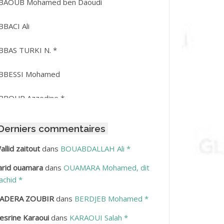
BAOUB Mohamed ben Daoudi
BBACI Ali
BBAS TURKI N. *
BBESSI Mohamed
BBOUR Azzedine *
BDAT Amar
Derniers commentaires
BDEDDAIM Hamid
allid zaitout
dans
BOUABDALLAH Ali *
arid ouamara
dans
OUAMARA Mohamed, dit
BDELAZIZ Mohamed
achid *
BDELHAFID Lakhdar
ADERA ZOUBIR
dans
BERDJEB Mohamed *
esrine Karaoui
dans
KARAOUI Salah *
BDELHOUHAB Haciba