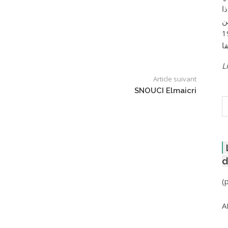
ا
ن
لعاصمة عام 1957
Li
Article suivant
SNOUCI Elmaicri
R
d
(
A