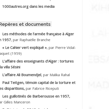
BIB Mohamed
1000autres.org dans les media
BID Mohamed
Repères et documents
BNOUN Salah
Les méthodes de l’armée française à Alger
n 1957
, par Raphaëlle Branche
CHACHE M.*
« Le Cahier vert expliqué »
, par Pierre Vidal-
CHLAF Ali
aquet (1959)
L’affaire des enseignants d’Alger : tortures
DALENE Tahar
la villa Sésini
L’affaire Ali Boumendjel
, par Malika Rahal
DALMI
Paul Teitgen, témoin capital de la torture et
DANE Ramdane *
es disparitions,
par Fabrice Riceputi
Les guillotinés de Barberousse en 1957,
DDAD
ar Gilles Manceron