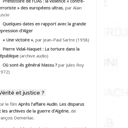
Préhistoire de l’OAS : la violence « contre-
DDALA Baghdad*
erroriste » des européens ultras
, par Alain
uscio
DDALA Boualem*
Quelques dates en rapport avec la grande
DDANE
épression d’Alger
« Une victoire »
, par Jean-Paul Sartre (1958)
DDECHE Rachid
Pierre Vidal-Naquet : La torture dans la
épublique
(archive audio)
DDER Omar
Où sont-ils général Massu ?
par Jules Roy
DELIOUAT Vve AIT SAADA
1972)
DJANI Khaled
Vérité et justice ?
DJAOUT
oir le film
Après l’affaire Audin. Les disparus
DNI Mohamed Akli
t les archives de la guerre d’Algérie
, de
rançois Demerliac.
DOUL Arab *