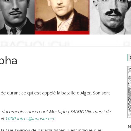
pha
e durant ce qui est appelé la bataille d’Alger. Son sort
des documents concernant Mustapha SAADOUN, merci de
ail
1000autres@laposte.net
.
N
la 10e Division de parachutistes, il est indiqué que