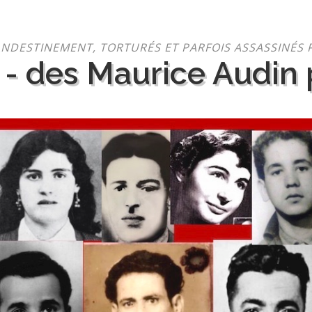
NDESTINEMENT, TORTURÉS ET PARFOIS ASSASSINÉS 
 - des Maurice Audin p