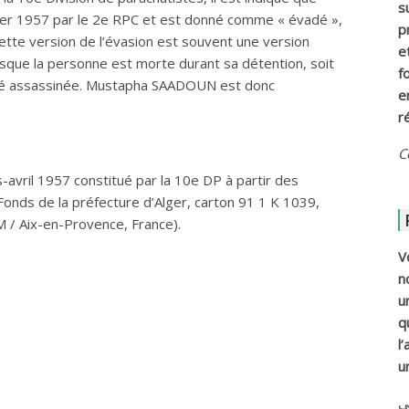
s
er 1957 par le 2e RPC et est donné comme « évadé »,
p
cette version de l’évasion est souvent une version
e
rsque la personne est morte durant sa détention, soit
f
a été assassinée. Mustapha SAADOUN est donc
e
r
C
-avril 1957 constitué par la 10e DP à partir des
Fonds de la préfecture d’Alger, carton 91 1 K 1039,
 / Aix-en-Provence, France).
V
n
u
q
l
u
ي