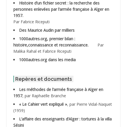
ABDELMOUMENE Ahmed
Histoire d’un fichier secret : la recherche des
personnes enlevées par l’armée française à Alger en
ABDESMED Mohamed ben Kaddour
1957.
Par Fabrice Riceputi
ABDESSELAMI Kouider
Des Maurice Audin par milliers
1000autres.org, premier bilan :
ABDESSLEM Ahmed dit le Coiffeur
histoire,connaissance et reconnaissance.
Par
Malika Rahal et Fabrice Riceputi
ABDOUDOU
1000autres.org dans les media
ABIB Mohamed
ABID Mohamed
Repères et documents
Les méthodes de l’armée française à Alger en
ABNOUN Salah
1957
, par Raphaëlle Branche
« Le Cahier vert expliqué »
, par Pierre Vidal-Naquet
ACHACHE M.*
(1959)
ACHLAF Ali
L’affaire des enseignants d’Alger : tortures à la villa
Sésini