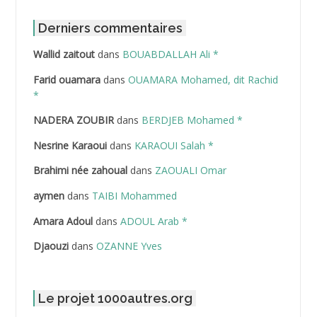
ABDAT Amar
Derniers commentaires
Wallid zaitout
dans
BOUABDALLAH Ali *
ABDEDDAIM Hamid
Farid ouamara
dans
OUAMARA Mohamed, dit Rachid
ABDELAZIZ Mohamed
*
NADERA ZOUBIR
dans
BERDJEB Mohamed *
ABDELHAFID Lakhdar
Nesrine Karaoui
dans
KARAOUI Salah *
ABDELHOUHAB Haciba
Brahimi née zahoual
dans
ZAOUALI Omar
ABDELLAZIZ Mohamed Hamoud*
aymen
dans
TAIBI Mohammed
ABDELLI Mohamed
Amara Adoul
dans
ADOUL Arab *
Djaouzi
dans
OZANNE Yves
ABDELLI Mohamed *
ABDELMALEK Abdelaziz
Le projet 1000autres.org