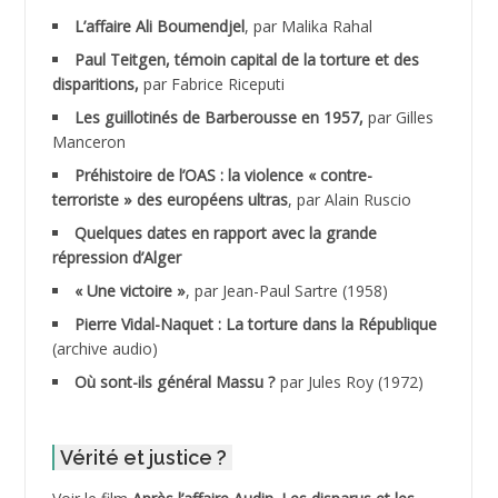
ADALENE Tahar
L’affaire Ali Boumendjel
, par Malika Rahal
Paul Teitgen, témoin capital de la torture et des
ADALMI
disparitions,
par Fabrice Riceputi
ADANE Ramdane *
Les guillotinés de Barberousse en 1957,
par Gilles
Manceron
ADDAD
Préhistoire de l’OAS : la violence « contre-
terroriste » des européens ultras
, par Alain Ruscio
ADDALA Baghdad*
Quelques dates en rapport avec la grande
répression d’Alger
ADDALA Boualem*
« Une victoire »
, par Jean-Paul Sartre (1958)
ADDANE
Pierre Vidal-Naquet : La torture dans la République
(archive audio)
ADDECHE Rachid
Où sont-ils général Massu ?
par Jules Roy (1972)
ADDER Omar
Vérité et justice ?
ADELIOUAT Vve AIT SAADA