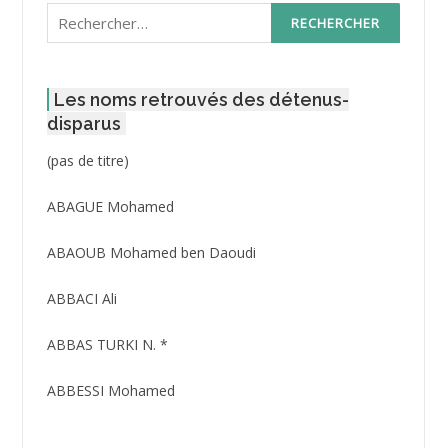
Rechercher :
Les noms retrouvés des détenus-
disparus
Post
(pas de titre)
ID
3416
ABAGUE Mohamed
ABAOUB Mohamed ben Daoudi
ABBACI Ali
ABBAS TURKI N. *
ABBESSI Mohamed
ABBOUR Azzedine *