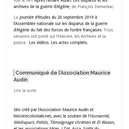
Voir le film
Après l’affaire Audin. Les disparus et les
archives de la guerre d’Algérie
, de François Demerliac.
ADJANI Khaled
La
journée d’études du 20 septembre 2019 à
ADJAOUT
l’Assemblée nationale sur les disparus de la guerre
d’Algérie du fait des forces de l’ordre françaises
. Trois
ADNI Mohamed Akli
sessions ont porté sur l’Histoire, les Archives et la
Justice.
Les vidéos.
Les actes complets
.
ADOUL Arab *
AFLIAOU Mohamed *
Communiqué de l’Association Maurice
AGOULMINE
Audin
AGUIB Djaffar
Lire la suite
AGUIB Nouredine
Site créé par l’
Association Maurice Audin
et
AHLOUCHE Mabrouk *
histoirecoloniale.net
, avec le soutien de l’
Humanité
,
Mediapart
,
Politis
,
Témoignage
chrétien
et
El Watan
,
AIBLIED Ahmed
et les associations Mrap, LDH, Acca, Sortir du