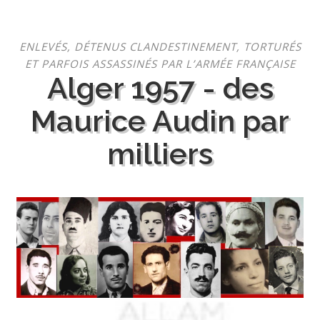
Aller
ENLEVÉS, DÉTENUS CLANDESTINEMENT, TORTURÉS
au
ET PARFOIS ASSASSINÉS PAR L’ARMÉE FRANÇAISE
contenu
Alger 1957 - des
Maurice Audin par
milliers