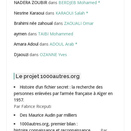
NADERA ZOUBIR
dans
BERDJEB Mohamed *
ABDELHAFID Lakhdar
Nesrine Karaoui
dans
KARAOUI Salah *
ABDELHOUHAB Haciba
Brahimi née zahoual
dans
ZAOUALI Omar
ABDELLAZIZ Mohamed Hamoud*
aymen
dans
TAIBI Mohammed
ABDELLI Mohamed
Amara Adoul
dans
ADOUL Arab *
Djaouzi
dans
OZANNE Yves
ABDELLI Mohamed *
ABDELMALEK Abdelaziz
Le projet 1000autres.org
ABDELMOUMENE Ahmed
Histoire d’un fichier secret : la recherche des
personnes enlevées par l’armée française à Alger en
ABDESMED Mohamed ben Kaddour
1957.
Par Fabrice Riceputi
ABDESSELAMI Kouider
Des Maurice Audin par milliers
1000autres.org, premier bilan :
ABDESSLEM Ahmed dit le Coiffeur
histoire,connaissance et reconnaissance.
Par