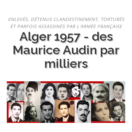
Aller
ENLEVÉS, DÉTENUS CLANDESTINEMENT, TORTURÉS
au
ET PARFOIS ASSASSINÉS PAR L’ARMÉE FRANÇAISE
contenu
Alger 1957 - des
Maurice Audin par
milliers