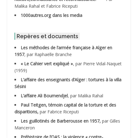
Malika Rahal et Fabrice Riceputi
ABDOUDOU
1000autres.org dans les media
ABIB Mohamed
ABID Mohamed
Repères et documents
Les méthodes de l’armée française à Alger en
ABNOUN Salah
1957
, par Raphaëlle Branche
« Le Cahier vert expliqué »
, par Pierre Vidal-Naquet
ACHACHE M.*
(1959)
ACHLAF Ali
L’affaire des enseignants d’Alger : tortures à la villa
Sésini
ADALENE Tahar
L’affaire Ali Boumendjel
, par Malika Rahal
Paul Teitgen, témoin capital de la torture et des
ADALMI
disparitions,
par Fabrice Riceputi
ADANE Ramdane *
Les guillotinés de Barberousse en 1957,
par Gilles
Manceron
ADDAD
Préhistoire de l’OAS : la violence « contre-