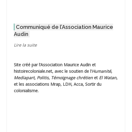
ADOUL Arab *
AFLIAOU Mohamed *
Communiqué de l’Association Maurice
AGOULMINE
Audin
AGUIB Djaffar
Lire la suite
AGUIB Nouredine
Site créé par l’
Association Maurice Audin
et
AHLOUCHE Mabrouk *
histoirecoloniale.net
, avec le soutien de l’
Humanité
,
Mediapart
,
Politis
,
Témoignage
chrétien
et
El Watan
,
AIBLIED Ahmed
et les associations Mrap, LDH, Acca, Sortir du
colonialisme.
AIBOUD Abderrahmane *
AIBOUD Ahmed
AICH