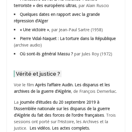
terroriste » des européens ultras
, par Alain Ruscio
ADDALA Baghdad*
Quelques dates en rapport avec la grande
répression d’Alger
ADDALA Boualem*
« Une victoire »
, par Jean-Paul Sartre (1958)
ADDANE
Pierre Vidal-Naquet : La torture dans la République
(archive audio)
ADDECHE Rachid
Où sont-ils général Massu ?
par Jules Roy (1972)
ADDER Omar *
Vérité et justice ?
ADELIOUAT Vve AIT SAADA
Voir le film
Après l’affaire Audin. Les disparus et les
archives de la guerre d’Algérie
, de François Demerliac.
ADJANI Khaled
La
journée d’études du 20 septembre 2019 à
ADJAOUT
l’Assemblée nationale sur les disparus de la guerre
d’Algérie du fait des forces de l’ordre françaises
. Trois
ADNI Mohamed Akli
sessions ont porté sur l’Histoire, les Archives et la
Justice.
Les vidéos.
Les actes complets
.