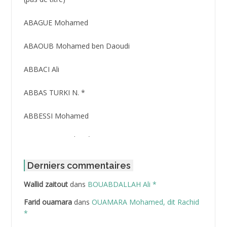
ID
3416
ABAGUE Mohamed
ABAOUB Mohamed ben Daoudi
ABBACI Ali
ABBAS TURKI N. *
ABBESSI Mohamed
ABBOUR Azzedine *
ABDAT Amar
Derniers commentaires
Wallid zaitout
dans
BOUABDALLAH Ali *
ABDEDDAIM Hamid
Farid ouamara
dans
OUAMARA Mohamed, dit Rachid
ABDELAZIZ Mohamed
*