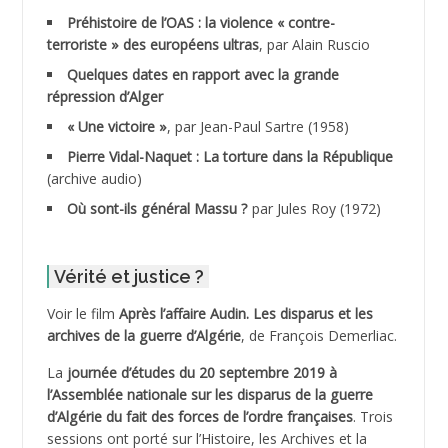
ADDAD
Préhistoire de l’OAS : la violence « contre-
terroriste » des européens ultras
, par Alain Ruscio
ADDALA Baghdad*
Quelques dates en rapport avec la grande
répression d’Alger
ADDALA Boualem*
« Une victoire »
, par Jean-Paul Sartre (1958)
ADDANE
Pierre Vidal-Naquet : La torture dans la République
(archive audio)
ADDECHE Rachid
Où sont-ils général Massu ?
par Jules Roy (1972)
ADDER Omar
Vérité et justice ?
ADELIOUAT Vve AIT SAADA
Voir le film
Après l’affaire Audin. Les disparus et les
archives de la guerre d’Algérie
, de François Demerliac.
ADJANI Khaled
La
journée d’études du 20 septembre 2019 à
ADJAOUT
l’Assemblée nationale sur les disparus de la guerre
d’Algérie du fait des forces de l’ordre françaises
. Trois
ADNI Mohamed Akli
sessions ont porté sur l’Histoire, les Archives et la