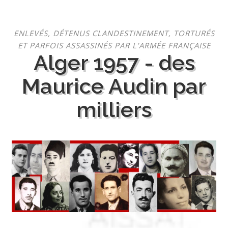
Aller
ENLEVÉS, DÉTENUS CLANDESTINEMENT, TORTURÉS
au
ET PARFOIS ASSASSINÉS PAR L’ARMÉE FRANÇAISE
contenu
Alger 1957 - des
Maurice Audin par
milliers