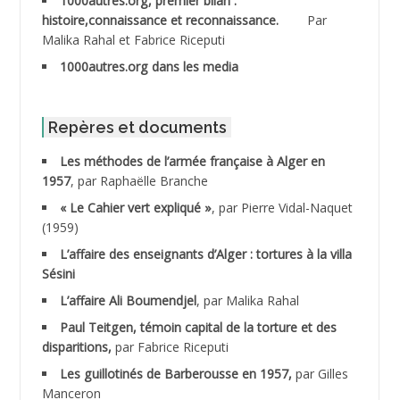
1000autres.org, premier bilan :
ABDESSLEM Ahmed dit le Coiffeur
histoire,connaissance et reconnaissance.
Par
Malika Rahal et Fabrice Riceputi
ABDOUDOU
1000autres.org dans les media
ABIB Mohamed
ABID Mohamed
Repères et documents
Les méthodes de l’armée française à Alger en
ABNOUN Salah
1957
, par Raphaëlle Branche
« Le Cahier vert expliqué »
, par Pierre Vidal-Naquet
ACHACHE M.*
(1959)
ACHLAF Ali
L’affaire des enseignants d’Alger : tortures à la villa
Sésini
ADALENE Tahar
L’affaire Ali Boumendjel
, par Malika Rahal
Paul Teitgen, témoin capital de la torture et des
ADALMI
disparitions,
par Fabrice Riceputi
ADANE Ramdane *
Les guillotinés de Barberousse en 1957,
par Gilles
Manceron