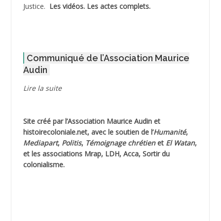
Justice.
Les vidéos.
Les actes complets
.
ADOUL Arab *
AFLIAOU Mohamed *
Communiqué de l’Association Maurice
AGOULMINE
Audin
AGUIB Djaffar
Lire la suite
AGUIB Nouredine
Site créé par l’
Association Maurice Audin
et
AHLOUCHE Mabrouk *
histoirecoloniale.net
, avec le soutien de l’
Humanité
,
Mediapart
,
Politis
,
Témoignage
chrétien
et
El Watan
,
AIBLIED Ahmed
et les associations Mrap, LDH, Acca, Sortir du
colonialisme.
AIBOUD Abderrahmane *
AIBOUD Ahmed
AICH