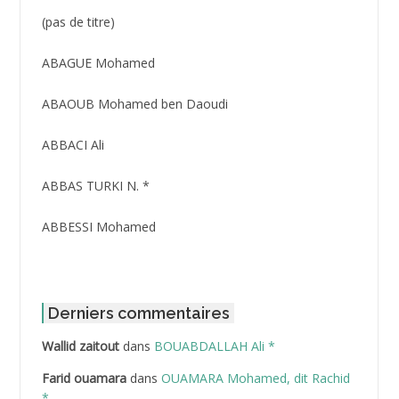
Post
(pas de titre)
ID
3416
ABAGUE Mohamed
ABAOUB Mohamed ben Daoudi
ABBACI Ali
ABBAS TURKI N. *
ABBESSI Mohamed
ABBOUR Azzedine *
ABDAT Amar
Derniers commentaires
Wallid zaitout
dans
BOUABDALLAH Ali *
ABDEDDAIM Hamid
Farid ouamara
dans
OUAMARA Mohamed, dit Rachid
ABDELAZIZ Mohamed
*