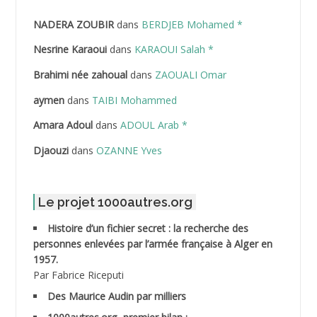
NADERA ZOUBIR
dans
BERDJEB Mohamed *
ABDELHAFID Lakhdar
Nesrine Karaoui
dans
KARAOUI Salah *
ABDELHOUHAB Haciba
Brahimi née zahoual
dans
ZAOUALI Omar
ABDELLAZIZ Mohamed Hamoud*
aymen
dans
TAIBI Mohammed
ABDELLI Mohamed
Amara Adoul
dans
ADOUL Arab *
Djaouzi
dans
OZANNE Yves
ABDELLI Mohamed *
ABDELMALEK Abdelaziz
Le projet 1000autres.org
ABDELMOUMENE Ahmed
Histoire d’un fichier secret : la recherche des
personnes enlevées par l’armée française à Alger en
ABDESMED Mohamed ben Kaddour
1957.
Par Fabrice Riceputi
ABDESSELAMI Kouider
Des Maurice Audin par milliers