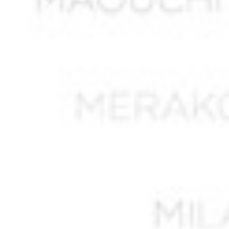
AIT DIB Moussa*
AIT HAMMOUDI
AIT MOHAN Seghir
AIT OUNESLI
AIT SAADA Lucien Mourad
AIT SAID Ormesli
AIT TATAB
AKEZOUH Yahya ben Belkacem
AKKOUCHE Saïd
AKLOUCHE Mohamed