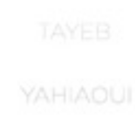
AMOURAH Mohamed
AMRANI Abdelkader
AMRANI André *
AMRANI Belkacem *
AMRANI Hacène ben Hacène
AMRANI Hocine
AMRAOUI Ahmed
AMRAOUI Rabah *
AMROUCHE Rachid
AMROUN Saïd