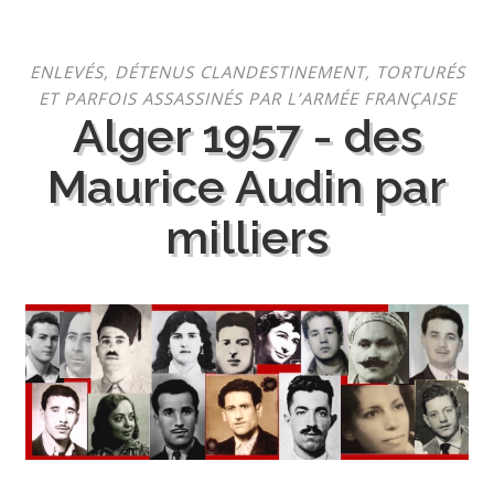
Aller
ENLEVÉS, DÉTENUS CLANDESTINEMENT, TORTURÉS
au
ET PARFOIS ASSASSINÉS PAR L’ARMÉE FRANÇAISE
contenu
Alger 1957 - des
Maurice Audin par
milliers