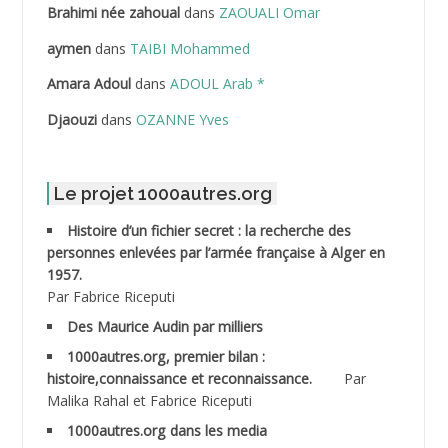
Brahimi née zahoual
dans
ZAOUALI Omar
ABDELLAZIZ Mohamed Hamoud*
aymen
dans
TAIBI Mohammed
ABDELLI Mohamed
Amara Adoul
dans
ADOUL Arab *
Djaouzi
dans
OZANNE Yves
ABDELLI Mohamed *
ABDELMALEK Abdelaziz
Le projet 1000autres.org
ABDELMOUMENE Ahmed
Histoire d’un fichier secret : la recherche des
personnes enlevées par l’armée française à Alger en
ABDESMED Mohamed ben Kaddour
1957.
Par Fabrice Riceputi
ABDESSELAMI Kouider
Des Maurice Audin par milliers
1000autres.org, premier bilan :
ABDESSLEM Ahmed dit le Coiffeur
histoire,connaissance et reconnaissance.
Par
Malika Rahal et Fabrice Riceputi
ABDOUDOU
1000autres.org dans les media