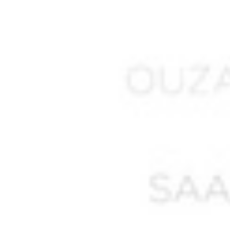
ALLALI Said
ALLAM Sadani
ALLEL Ali
ALLEM Sadaoui
ALLILI Ahmed *
ALLOUACHE Abdelkader *
ALLOUCHE ou ALLIOUCHE M. *
AMAR Boudjemaa
AMARA A.
AMARA Abdelkader