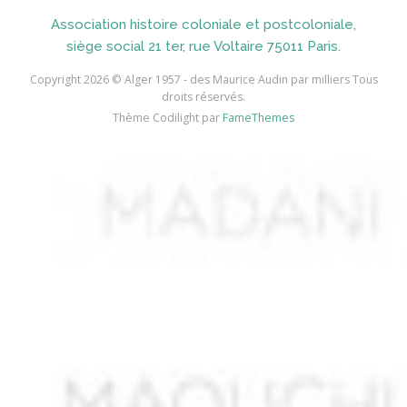
Association histoire coloniale et postcoloniale,
AIDI
siège social 21 ter, rue Voltaire 75011 Paris.
AININE Abdelkader
Copyright 2026 © Alger 1957 - des Maurice Audin par milliers Tous
droits réservés.
AIOUT
Thème Codilight par
FameThemes
AISSA ABDI Ahmed *
AISSANI Rachid
AISSAOUI Mohamed
AISSAOUI Rabah
AISSAT
AISSI Boubekeur