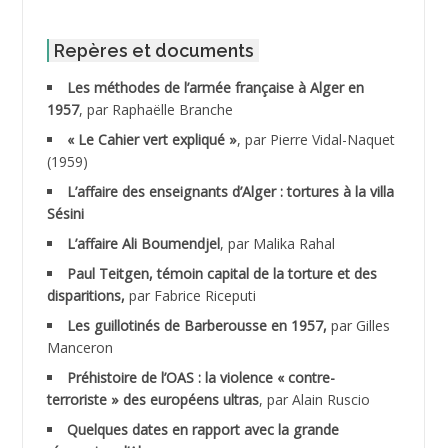
ABIB Mohamed
ABID Mohamed
Repères et documents
Les méthodes de l’armée française à Alger en
ABNOUN Salah
1957
, par Raphaëlle Branche
« Le Cahier vert expliqué »
, par Pierre Vidal-Naquet
ACHACHE M.*
(1959)
ACHLAF Ali
L’affaire des enseignants d’Alger : tortures à la villa
Sésini
ADALENE Tahar
L’affaire Ali Boumendjel
, par Malika Rahal
Paul Teitgen, témoin capital de la torture et des
ADALMI
disparitions,
par Fabrice Riceputi
ADANE Ramdane *
Les guillotinés de Barberousse en 1957,
par Gilles
Manceron
ADDAD
Préhistoire de l’OAS : la violence « contre-
terroriste » des européens ultras
, par Alain Ruscio
ADDALA Baghdad*
Quelques dates en rapport avec la grande