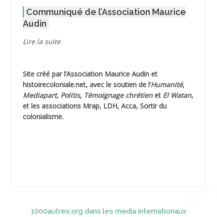
Communiqué de l’Association Maurice
AGOULMINE
Audin
AGUIB Djaffar
Lire la suite
AGUIB Nouredine
Site créé par l’
Association Maurice Audin
et
AHLOUCHE Mabrouk *
histoirecoloniale.net
, avec le soutien de l’
Humanité
,
Mediapart
,
Politis
,
Témoignage
chrétien
et
El Watan
,
AIBLIED Ahmed
et les associations Mrap, LDH, Acca, Sortir du
colonialisme.
AIBOUD (ou AIBOUB) Ahmed
AIBOUD Abderrahmane *
AICH
AICHEKADRA Sid Ahmed
1000autres.org dans les media internationaux
AICI (ou AISSI) Laïd