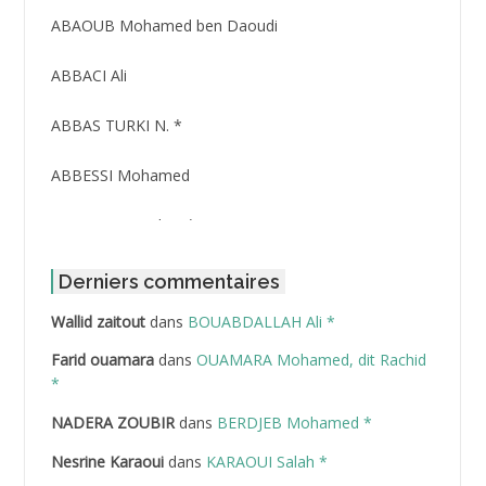
ABAOUB Mohamed ben Daoudi
ABBACI Ali
ABBAS TURKI N. *
ABBESSI Mohamed
ABBOUR Azzedine *
ABDAT Amar
Derniers commentaires
Wallid zaitout
dans
BOUABDALLAH Ali *
ABDEDDAIM Hamid
Farid ouamara
dans
OUAMARA Mohamed, dit Rachid
ABDELAZIZ Mohamed
*
NADERA ZOUBIR
dans
BERDJEB Mohamed *
ABDELHAFID Lakhdar
Nesrine Karaoui
dans
KARAOUI Salah *
ABDELHOUHAB Haciba