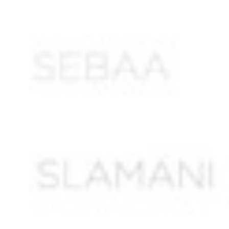
AMARA Mohamed
AMARI Saïd
AMELLAL Mohamed ben Idir
AMEUR Mustapha
AMIR Mustapha
AMMARA Saïd
AMMOUCHE Rabah
AMMOUR Abdelkader*
AMOURAH Ahmed