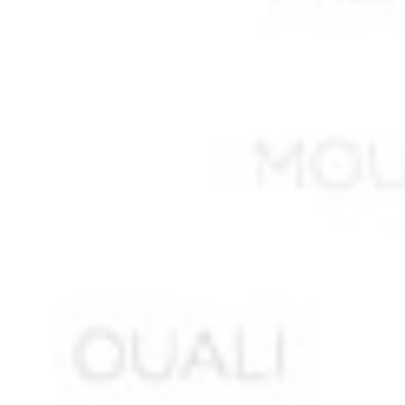
AKNAK Abdelkader ben Ahmed
ALI LAHMAR Abdelkader *
ALIANE Ahmed ben Salem
ALIAOUDIA
ALIK M’hamed
ALIK Mohamed
ALIKHOUDJA Khaled *
ALIOUA Mohamed
ALIOUANE Mohamed
ALLAG Abdelkader *