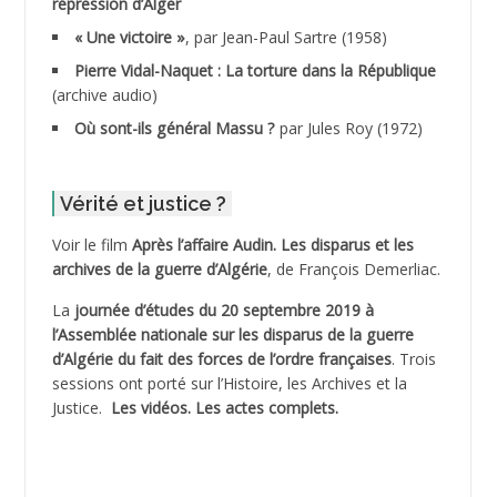
répression d’Alger
ADDALA Boualem*
« Une victoire »
, par Jean-Paul Sartre (1958)
ADDANE
Pierre Vidal-Naquet : La torture dans la République
(archive audio)
ADDECHE Rachid
Où sont-ils général Massu ?
par Jules Roy (1972)
ADDER Omar
Vérité et justice ?
ADELIOUAT Vve AIT SAADA
Voir le film
Après l’affaire Audin. Les disparus et les
archives de la guerre d’Algérie
, de François Demerliac.
ADJANI Khaled
La
journée d’études du 20 septembre 2019 à
ADJAOUT
l’Assemblée nationale sur les disparus de la guerre
d’Algérie du fait des forces de l’ordre françaises
. Trois
ADNI Mohamed Akli
sessions ont porté sur l’Histoire, les Archives et la
Justice.
Les vidéos.
Les actes complets
.
ADOUL Arab *
AFLIAOU Mohamed *