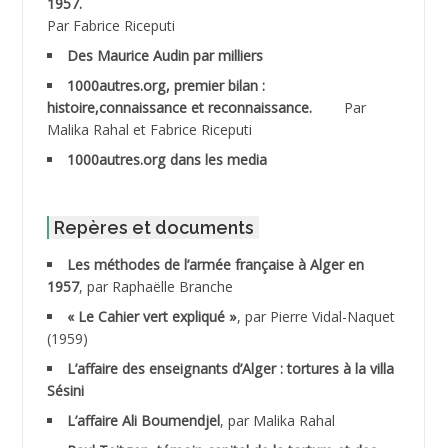
1957.
Par Fabrice Riceputi
ABDESSELAMI Kouider
Des Maurice Audin par milliers
1000autres.org, premier bilan :
ABDESSLEM Ahmed dit le Coiffeur
histoire,connaissance et reconnaissance.
Par
Malika Rahal et Fabrice Riceputi
ABDOUDOU
1000autres.org dans les media
ABIB Mohamed
ABID Mohamed
Repères et documents
Les méthodes de l’armée française à Alger en
ABNOUN Salah
1957
, par Raphaëlle Branche
« Le Cahier vert expliqué »
, par Pierre Vidal-Naquet
ACHACHE M.*
(1959)
ACHLAF Ali
L’affaire des enseignants d’Alger : tortures à la villa
Sésini
ADALENE Tahar
L’affaire Ali Boumendjel
, par Malika Rahal