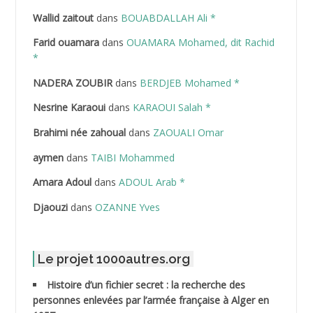
Wallid zaitout
dans
BOUABDALLAH Ali *
ABDEDDAIM Hamid
Farid ouamara
dans
OUAMARA Mohamed, dit Rachid
ABDELAZIZ Mohamed
*
NADERA ZOUBIR
dans
BERDJEB Mohamed *
ABDELHAFID Lakhdar
Nesrine Karaoui
dans
KARAOUI Salah *
ABDELHOUHAB Haciba
Brahimi née zahoual
dans
ZAOUALI Omar
ABDELLAZIZ Mohamed Hamoud*
aymen
dans
TAIBI Mohammed
ABDELLI Mohamed
Amara Adoul
dans
ADOUL Arab *
Djaouzi
dans
OZANNE Yves
ABDELLI Mohamed *
ABDELMALEK Abdelaziz
Le projet 1000autres.org
ABDELMOUMENE Ahmed
Histoire d’un fichier secret : la recherche des
personnes enlevées par l’armée française à Alger en
ABDESMED Mohamed ben Kaddour