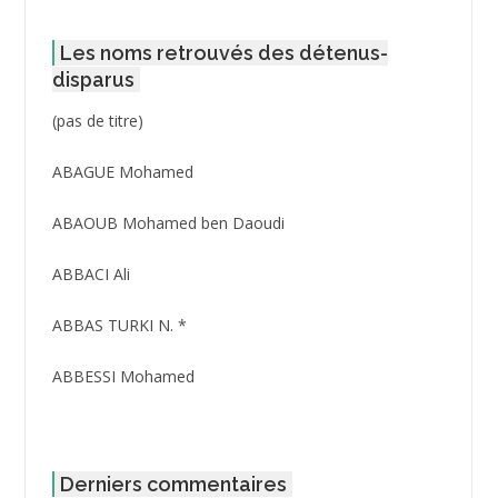
Les noms retrouvés des détenus-
disparus
Post
(pas de titre)
ID
3416
ABAGUE Mohamed
ABAOUB Mohamed ben Daoudi
ABBACI Ali
ABBAS TURKI N. *
ABBESSI Mohamed
ABBOUR Azzedine *
ABDAT Amar
Derniers commentaires