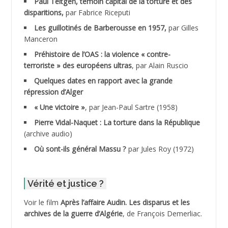
Paul Teitgen, témoin capital de la torture et des
ADALMI
disparitions,
par Fabrice Riceputi
ADANE Ramdane *
Les guillotinés de Barberousse en 1957,
par Gilles
Manceron
ADDAD
Préhistoire de l’OAS : la violence « contre-
terroriste » des européens ultras
, par Alain Ruscio
ADDALA Baghdad*
Quelques dates en rapport avec la grande
répression d’Alger
ADDALA Boualem*
« Une victoire »
, par Jean-Paul Sartre (1958)
ADDANE
Pierre Vidal-Naquet : La torture dans la République
(archive audio)
ADDECHE Rachid
Où sont-ils général Massu ?
par Jules Roy (1972)
ADDER Omar
Vérité et justice ?
ADELIOUAT Vve AIT SAADA
Voir le film
Après l’affaire Audin. Les disparus et les
archives de la guerre d’Algérie
, de François Demerliac.
ADJANI Khaled