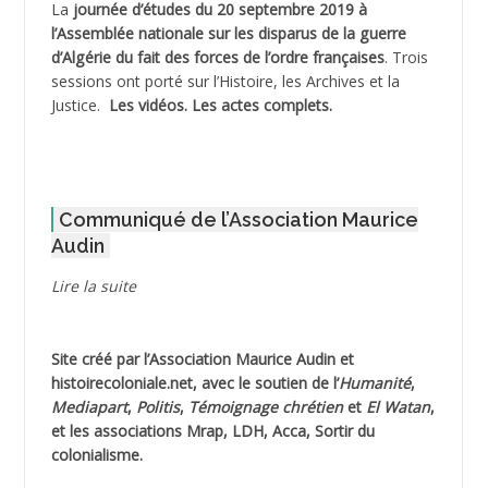
La
journée d’études du 20 septembre 2019 à
ADJAOUT
l’Assemblée nationale sur les disparus de la guerre
d’Algérie du fait des forces de l’ordre françaises
. Trois
ADNI Mohamed Akli
sessions ont porté sur l’Histoire, les Archives et la
Justice.
Les vidéos.
Les actes complets
.
ADOUL Arab *
AFLIAOU Mohamed *
Communiqué de l’Association Maurice
AGOULMINE
Audin
AGUIB Djaffar
Lire la suite
AGUIB Nouredine
Site créé par l’
Association Maurice Audin
et
AHLOUCHE Mabrouk *
histoirecoloniale.net
, avec le soutien de l’
Humanité
,
Mediapart
,
Politis
,
Témoignage
chrétien
et
El Watan
,
AIBLIED Ahmed
et les associations Mrap, LDH, Acca, Sortir du
colonialisme.
AIBOUD Abderrahmane *