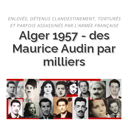
Aller
ENLEVÉS, DÉTENUS CLANDESTINEMENT, TORTURÉS
au
ET PARFOIS ASSASSINÉS PAR L’ARMÉE FRANÇAISE
contenu
Alger 1957 - des
Maurice Audin par
milliers